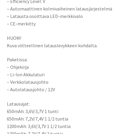
– Efficiency Level: V
– Automaattinen kolmivaiheinen latausjärjestelmä
– Latausta osoittava LED-merkkivalo
– CE-merkitty
HUOM!
Kuva viitteellinen latauslevykkeen kohdalta.
Paketissa:
– Ohjekirja
– Li-Ion Akkulaturi
– Verkkolatausjohto
– Autolatausjohto / 12V
Latausajat:
650mAh: 3,6V/3,7V 1 tunti
650mAh: 7,2V/7,4V 1 1/2 tuntia
1200mAh: 3,6V/3,7V 1 1/2 tuntia
1200mAh: 7,2V/7,4V 2 tuntia