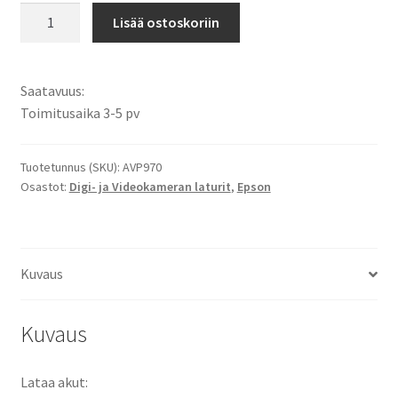
Epson
Lisää ostoskoriin
EU-
97
Kameran
Saatavuus:
Akkulaturi
Toimitusaika 3-5 pv
Li-
Ion
akuille
Tuotetunnus (SKU):
AVP970
Osastot:
Digi- ja Videokameran laturit
,
Epson
/
Verkkolataus
/
Autolataus
Kuvaus
12V
määrä
Kuvaus
Lataa akut: