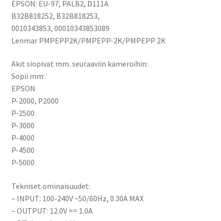
EPSON: EU-97, PALB2, D111A
B32B818252, B32B818253,
0010343853, 00010343853089
Lenmar PMPEPP2K/PMPEPP-2K/PMPEPP 2K
Akit siopivat mm. seuraaviin kameroihin:
Sopii mm:
EPSON
P-2000, P2000
P-2500
P-3000
P-4000
P-4500
P-5000
Tekniset ominaisuudet:
– INPUT: 100-240V ~50/60Hz, 0.30A MAX
– OUTPUT: 12.0V == 1.0A