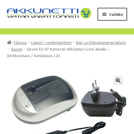
Siirry
Siirry
Valikko
navigointiin
sisältöön
Kauppa
Etusivu
Laturit / verkkolaitteet
Digi- ja Videokameran laturit
Tietoa meistä
Epson
Epson EU-97 Kameran Akkulaturi Li-Ion akuille /
Verkkolataus / Autolataus 12V
Yrityksille
Toimitusehdot
POISTUVAT TUOTTEET