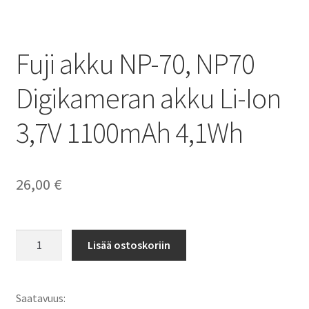
Fuji akku NP-70, NP70
Digikameran akku Li-Ion
3,7V 1100mAh 4,1Wh
26,00
€
Fuji
Lisää ostoskoriin
akku
NP-
70,
Saatavuus:
NP70