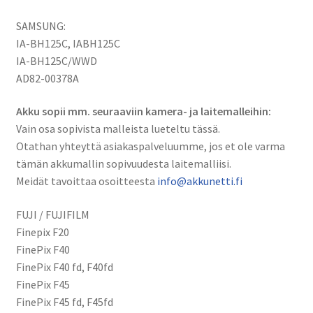
SAMSUNG:
IA-BH125C, IABH125C
IA-BH125C/WWD
AD82-00378A
Akku sopii mm. seuraaviin kamera- ja laitemalleihin:
Vain osa sopivista malleista lueteltu tässä.
Otathan yhteyttä asiakaspalveluumme, jos et ole varma
tämän akkumallin sopivuudesta laitemalliisi.
Meidät tavoittaa osoitteesta
info@akkunetti.fi
FUJI / FUJIFILM
Finepix F20
FinePix F40
FinePix F40 fd, F40fd
FinePix F45
FinePix F45 fd, F45fd