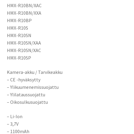
HMX-R10BN/XAC
HMX-R10BN/XXA
HMX-R10BP
HMX-R10S
HMX-R10SN
HMX-R10SN/XAA
HMX-R10SN/XAC
HMX-R10SP
Kamera-akku / Tarvikeakku
– CE -hyväksytty
– Ylikuumenemissuojattu
– Ylilataussuojattu
– Oikosulkusuojattu
– Li-Ion
– 3,7V
– 1100mAh