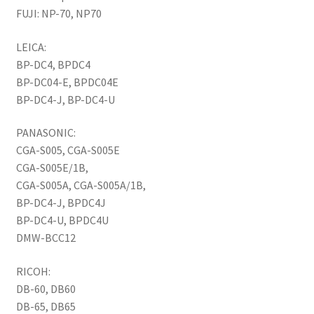
FUJI: NP-70, NP70
LEICA:
BP-DC4, BPDC4
BP-DC04-E, BPDC04E
BP-DC4-J, BP-DC4-U
PANASONIC:
CGA-S005, CGA-S005E
CGA-S005E/1B,
CGA-S005A, CGA-S005A/1B,
BP-DC4-J, BPDC4J
BP-DC4-U, BPDC4U
DMW-BCC12
RICOH:
DB-60, DB60
DB-65, DB65