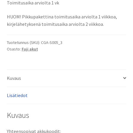
Toimitusaika arviolta 1 vk
Digikameran
akku
HUOM! Pikkupakettina toimitusaika arviolta 1 viikkoa,
Li-
kirjelähetyksenä toimitusaika arviolta 2 viikkoa.
Ion
3,7V
Tuotetunnus (SKU):
CGA-S005_3
1100mAh
Osasto:
Fuji akut
4,1Wh
määrä
Kuvaus
Lisätiedot
Kuvaus
Yhteensopivat akkukoodit: