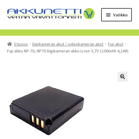
Siirry
Siirry
Valikko
navigointiin
sisältöön
Kauppa
Etusivu
Digikameran akut / videokameran akut
Fuji akut
Tietoa meistä
Fuji akku NP-70, NP70 Digikameran akku Li-Ion 3,7V 1100mAh 4,1Wh
Yrityksille
Toimitusehdot
POISTUVAT TUOTTEET