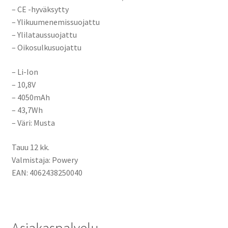
– CE -hyväksytty
– Ylikuumenemissuojattu
– Ylilataussuojattu
– Oikosulkusuojattu
– Li-Ion
– 10,8V
– 4050mAh
– 43,7Wh
– Väri: Musta
Tauu 12 kk.
Valmistaja: Powery
EAN: 4062438250040