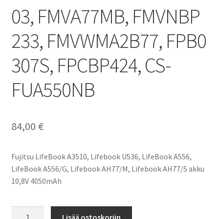
03, FMVA77MB, FMVNBP
233, FMVWMA2B77, FPB0
307S, FPCBP424, CS-
FUA550NB
84,00
€
Fujitsu LifeBook A3510, Lifebook U536, LifeBook A556,
LifeBook A556/G, Lifebook AH77/M, Lifebook AH77/S akku
10,8V 4050mAh
Fujitsu
Lisää ostoskoriin