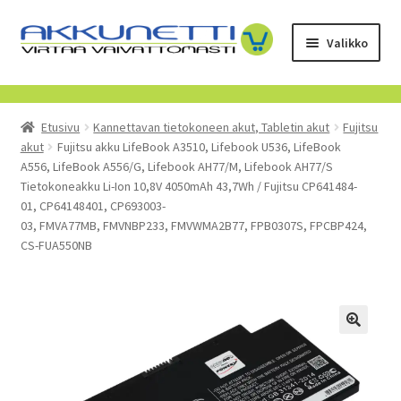
Siirry
Siirry
Valikko
navigointiin
sisältöön
Kauppa
Etusivu
Kannettavan tietokoneen akut, Tabletin akut
Fujitsu
Tietoa meistä
akut
Fujitsu akku LifeBook A3510, Lifebook U536, LifeBook
A556, LifeBook A556/G, Lifebook AH77/M, Lifebook AH77/S
Yrityksille
Tietokoneakku Li-Ion 10,8V 4050mAh 43,7Wh / Fujitsu CP641484-
01, CP64148401, CP693003-
03, FMVA77MB, FMVNBP233, FMVWMA2B77, FPB0307S, FPCBP424,
Toimitusehdot
CS-FUA550NB
POISTUVAT TUOTTEET