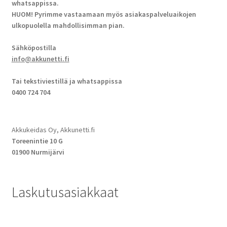
whatsappissa.
HUOM! Pyrimme vastaamaan myös asiakaspalveluaikojen
ulkopuolella mahdollisimman pian.
Sähköpostilla
info@akkunetti.fi
Tai tekstiviestillä ja whatsappissa
0400 724 704
Akkukeidas Oy, Akkunetti.fi
Toreenintie 10 G
01900 Nurmijärvi
Laskutusasiakkaat