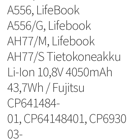
A556, LifeBook
A556/G, Lifebook
AH77/M, Lifebook
AH77/S Tietokoneakku
Li-Ion 10,8V 4050mAh
43,7Wh / Fujitsu
CP641484-
01, CP64148401, CP6930
03-