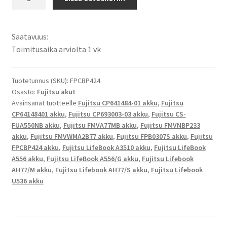
akku
LifeBook
A3510, Lifebook
Saatavuus:
U536, LifeBook
Toimitusaika arviolta 1 vk
A556, LifeBook
A556/G, Lifebook
AH77/M, Lifebook
Tuotetunnus (SKU):
FPCBP424
Osasto:
Fujitsu akut
AH77/S
Avainsanat tuotteelle
Fujitsu CP641484-01 akku
,
Fujitsu
Tietokoneakku
CP64148401 akku
,
Fujitsu CP693003-03 akku
,
Fujitsu CS-
Li-
FUA550NB akku
,
Fujitsu FMVA77MB akku
,
Fujitsu FMVNBP233
Ion
akku
,
Fujitsu FMVWMA2B77 akku
,
Fujitsu FPB0307S akku
,
Fujitsu
10,8V
FPCBP424 akku
,
Fujitsu LifeBook A3510 akku
,
Fujitsu LifeBook
4050mAh
A556 akku
,
Fujitsu LifeBook A556/G akku
,
Fujitsu Lifebook
43,7Wh / Fujitsu
AH77/M akku
,
Fujitsu Lifebook AH77/S akku
,
Fujitsu Lifebook
U536 akku
CP641484-
01, CP64148401, CP693003-
03, FMVA77MB, FMVNBP233, FMVWMA2B77, FPB0307S, FPCBP4
CS-