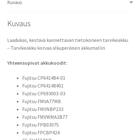
Kuvaus
FUA550NB
määrä
Kuvaus
Laadukas, kestävä kannettavan tietokoneen tarvikeakku.
– Tarvikeakku korvaa alkuperäisen akkumallin
Yhteensopivat akkukoodit:
Fujitsu CP641484-01
Fujitsu CP64148401
Fujitsu CP693003-03
Fujitsu FMVA77MB
Fujitsu FMVNBP233
Fujitsu FMVWMA2B77
Fujitsu FPB0307S
Fujitsu FPCBP424