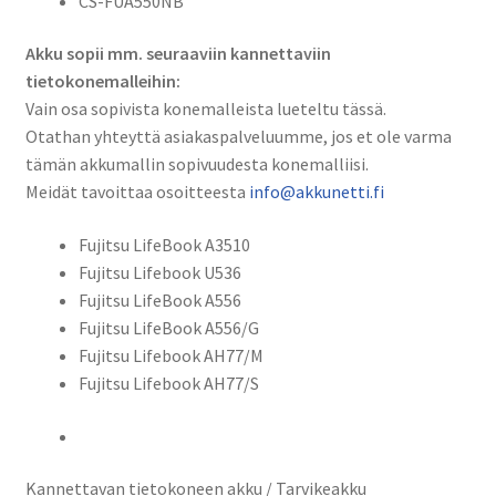
CS-FUA550NB
Akku sopii mm. seuraaviin kannettaviin
tietokonemalleihin:
Vain osa sopivista konemalleista lueteltu tässä.
Otathan yhteyttä asiakaspalveluumme, jos et ole varma
tämän akkumallin sopivuudesta konemalliisi.
Meidät tavoittaa osoitteesta
info@akkunetti.fi
Fujitsu LifeBook A3510
Fujitsu Lifebook U536
Fujitsu LifeBook A556
Fujitsu LifeBook A556/G
Fujitsu Lifebook AH77/M
Fujitsu Lifebook AH77/S
Kannettavan tietokoneen akku / Tarvikeakku