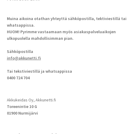
Muina aikoina otathan yhteyttä sähköpostilla, tektiviestillä tai
whatsappissa.
HUOM! Pyrimme vastaamaan myös asiakaspalveluaikojen
ulkopuolella mahdollisimman pian.
Sähköpostilla
info@akkunetti.fi
Tai tekstiviestillä ja whatsappissa
0400 724 704
Akkukeidas Oy, Akkunetti.fi
Toreenintie 10 G
01900 Nurmijärvi