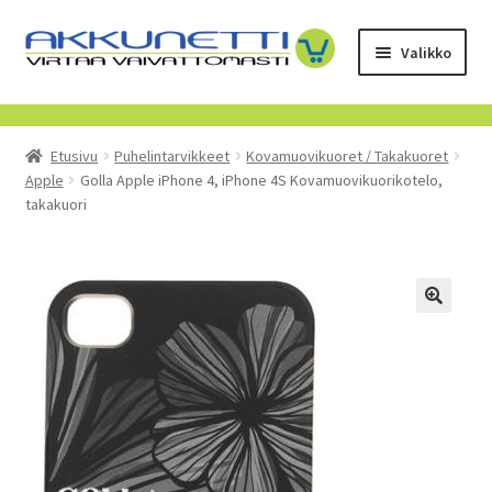
Siirry
Siirry
Valikko
navigointiin
sisältöön
Kauppa
Etusivu
Puhelintarvikkeet
Kovamuovikuoret / Takakuoret
Tietoa meistä
Apple
Golla Apple iPhone 4, iPhone 4S Kovamuovikuorikotelo,
takakuori
Yrityksille
Toimitusehdot
POISTUVAT TUOTTEET