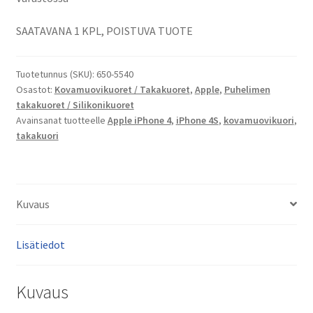
4S
Kovamuovikuorikotelo,
SAATAVANA 1 KPL, POISTUVA TUOTE
takakuori
määrä
Tuotetunnus (SKU):
650-5540
Osastot:
Kovamuovikuoret / Takakuoret
,
Apple
,
Puhelimen
takakuoret / Silikonikuoret
Avainsanat tuotteelle
Apple iPhone 4
,
iPhone 4S
,
kovamuovikuori
,
takakuori
Kuvaus
Lisätiedot
Kuvaus