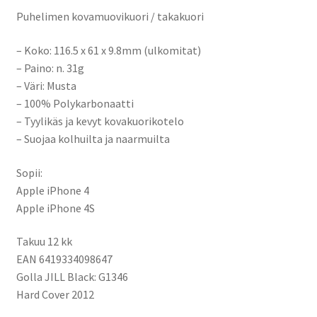
Puhelimen kovamuovikuori / takakuori
– Koko: 116.5 x 61 x 9.8mm (ulkomitat)
– Paino: n. 31g
– Väri: Musta
– 100% Polykarbonaatti
– Tyylikäs ja kevyt kovakuorikotelo
– Suojaa kolhuilta ja naarmuilta
Sopii:
Apple iPhone 4
Apple iPhone 4S
Takuu 12 kk
EAN 6419334098647
Golla JILL Black: G1346
Hard Cover 2012