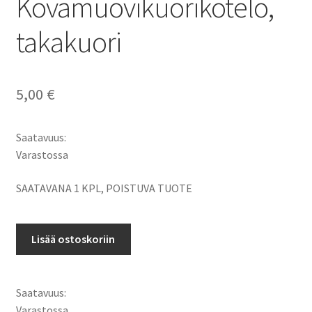
Kovamuovikuorikotelo,
takakuori
5,00
€
Saatavuus:
Varastossa
SAATAVANA 1 KPL, POISTUVA TUOTE
Golla
Lisää ostoskoriin
Apple
iPhone
4,
Saatavuus:
iPhone
Varastossa