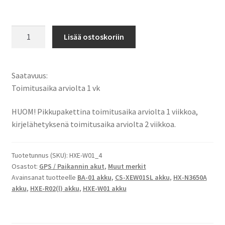
Halcom
Lisää ostoskoriin
406-
C
GPS
Saatavuus:
akku
Toimitusaika arviolta 1 vk
Li-
Ion
HUOM! Pikkupakettina toimitusaika arviolta 1 viikkoa,
3,7V
kirjelähetyksenä toimitusaika arviolta 2 viikkoa.
1000mAh
3,7Wh
Tuotetunnus (SKU):
HXE-W01_4
/
Osastot:
GPS / Paikannin akut
,
Muut merkit
BA-
Avainsanat tuotteelle
BA-01 akku
,
CS-XEW01SL akku
,
HX-N3650A
01,
akku
,
HXE-R02(l) akku
,
HXE-W01 akku
HXE-
R02(l),
HXE-