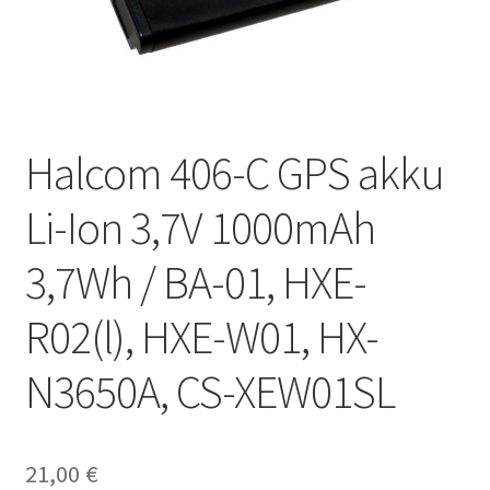
Halcom 406-C GPS akku
Li-Ion 3,7V 1000mAh
3,7Wh / BA-01, HXE-
R02(l), HXE-W01, HX-
N3650A, CS-XEW01SL
21,00
€