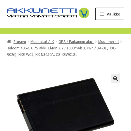
Siirry
Siirry
Valikko
navigointiin
sisältöön
Kauppa
Etusivu
Muut akut A-K
GPS / Paikannin akut
Muut merkit
Tietoa meistä
Halcom 406-C GPS akku Li-Ion 3,7V 1000mAh 3,7Wh / BA-01, HXE-
R02(l), HXE-W01, HX-N3650A, CS-XEW01SL
Yrityksille
Toimitusehdot
POISTUVAT TUOTTEET