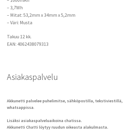
– 3,7Wh
– Mitat: 53,2mm x 34mm x 5,2mm
– Väri: Musta
Takuu 12 kk.
EAN: 4062438079313
Asiakaspalvelu
Akkunetti palvelee puhelimitse, sähköpostilla, tekstiviestillä,
whatsappissa
.
Lisäksi asiakaspalveluaikoina chatissa.
Akkunetti Chatti löytyy ruudun oikeasta alakulmasta.