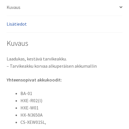
W01,
Kuvaus
HX-
N3650A,
Lisätiedot
CS-
XEW01SL
määrä
Kuvaus
Laadukas, kestävä tarvikeakku.
– Tarvikeakku korvaa alkuperäisen akkumallin
Yhteensopivat akkukoodit:
BA-01
HXE-R02(l)
HXE-W01
HX-N3650A
CS-XEW01SL,