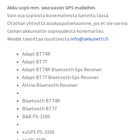
Akku sopii mm. seuraaviin GPS malleihin.
Vain osa sopivista konemalleista lueteltu tässä.
Otathan yhteyttä asiakaspalveluumme, jos et ole varma
tämän akkumallin sopivuudesta konemalliisi.
Meidät tavoittaa osoitteesta
info@akkunetti.fi
Adapt BT74R
Adapt BT77
Adapt BT74R Bluetooth Gps Receiver
Adapt BT77 Bluetooth Gps Receiver
Altina Bluetooth Receiver
Bluetooth BT74R
Bluetooth BT77
B&B PS-3100
ezGPS PS-3100
ez PS-3100