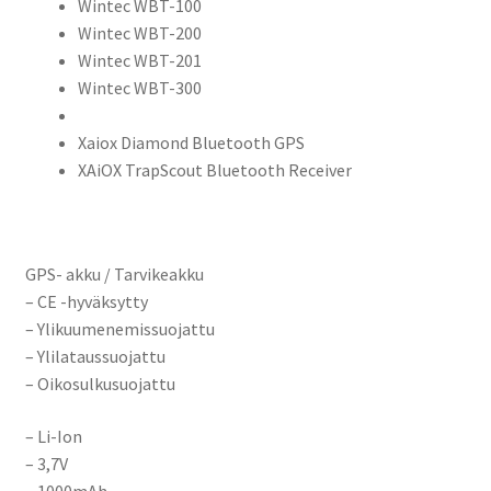
Wintec WBT-100
Wintec WBT-200
Wintec WBT-201
Wintec WBT-300
Xaiox Diamond Bluetooth GPS
XAiOX TrapScout Bluetooth Receiver
GPS- akku / Tarvikeakku
– CE -hyväksytty
– Ylikuumenemissuojattu
– Ylilataussuojattu
– Oikosulkusuojattu
– Li-Ion
– 3,7V
– 1000mAh