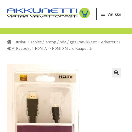
Siirry
Siirry
Valikko
navigointiin
sisältöön
Kauppa
Etusivu
Tablet / laptop / pda / gps -tarvikkeet
Adapterit /
Tietoa meistä
HDMI Kaapelit
HDMI A -> HDMI D Micro Kaapeli 1m
Yrityksille
Toimitusehdot
POISTUVAT TUOTTEET