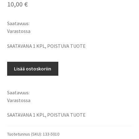
10,00
€
Saatavuus:
Varastossa
SAATAVANA 1 KPL, POISTUVA TUOTE
HDMI
Lisää ostoskoriin
A
-
>
Saatavuus:
HDMI
Varastossa
D
Micro
SAATAVANA 1 KPL, POISTUVA TUOTE
Kaapeli
1m
Tuotetunnus (SKU):
133-5010
määrä