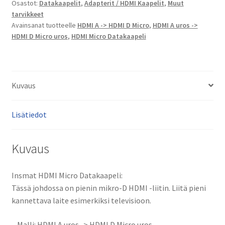
Osastot:
Datakaapelit
,
Adapterit / HDMI Kaapelit
,
Muut
tarvikkeet
Avainsanat tuotteelle
HDMI A -> HDMI D Micro
,
HDMI A uros ->
HDMI D Micro uros
,
HDMI Micro Datakaapeli
Kuvaus
Lisätiedot
Kuvaus
Insmat HDMI Micro Datakaapeli:
Tässä johdossa on pienin mikro-D HDMI -liitin. Liitä pieni
kannettava laite esimerkiksi televisioon.
– Malli: HDMI A uros -> HDMI D Micro uros