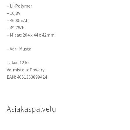
– Li-Polymer
– 10,8V
– 4600mAh
– 49,7Wh
– Mitat: 204 x 44 x 42mm
– Väri: Musta
Takuu 12 kk
Valmistaja: Powery
EAN: 4051363899424
Asiakaspalvelu