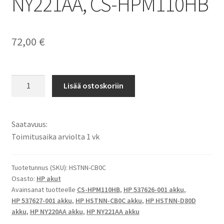
NY221AA, CS-HPM110HB
72,00
€
HP
Lisää ostoskoriin
akku
Compaq
Mini
Saatavuus:
110c-
Toimitusaika arviolta 1 vk
1000,
Compaq
Mini
Tuotetunnus (SKU):
HSTNN-CB0C
Osasto:
HP akut
110c,
Avainsanat tuotteelle
CS-HPM110HB
,
HP 537626-001 akku
,
HP
HP 537627-001 akku
,
HP HSTNN-CB0C akku
,
HP HSTNN-D80D
Mini
akku
,
HP NY220AA akku
,
HP NY221AA akku
110-