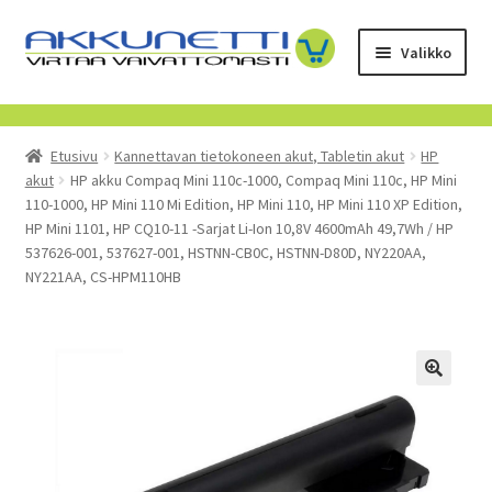
Siirry
Siirry
Valikko
navigointiin
sisältöön
Kauppa
Etusivu
Kannettavan tietokoneen akut, Tabletin akut
HP
Tietoa meistä
akut
HP akku Compaq Mini 110c-1000, Compaq Mini 110c, HP Mini
110-1000, HP Mini 110 Mi Edition, HP Mini 110, HP Mini 110 XP Edition,
Yrityksille
HP Mini 1101, HP CQ10-11 -Sarjat Li-Ion 10,8V 4600mAh 49,7Wh / HP
537626-001, 537627-001, HSTNN-CB0C, HSTNN-D80D, NY220AA,
NY221AA, CS-HPM110HB
Toimitusehdot
POISTUVAT TUOTTEET