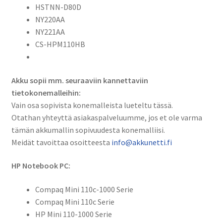
HSTNN-D80D
CQ10-
NY220AA
11
NY221AA
-
CS-HPM110HB
Sarjat
Li-
Ion
Akku sopii mm. seuraaviin kannettaviin
10,8V
tietokonemalleihin:
4600mAh
Vain osa sopivista konemalleista lueteltu tässä.
49,7Wh
Otathan yhteyttä asiakaspalveluumme, jos et ole varma
/
tämän akkumallin sopivuudesta konemalliisi.
HP
Meidät tavoittaa osoitteesta
info@akkunetti.fi
537626-
001,
HP Notebook PC:
537627-
001,
Compaq Mini 110c-1000 Serie
HSTNN-
Compaq Mini 110c Serie
CB0C,
HP Mini 110-1000 Serie
HSTNN-