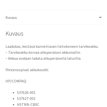
1000,
HP
Mini
Kuvaus
110
Mi
Kuvaus
Edition,
HP
Mini
Laadukas, kestävä kannettavan tietokoneen tarvikeakku.
110,
– Tarvikeakku korvaa alkuperäisen akkumallin
HP
– Akkua voidaan ladata alkuperäisellä laturilla.
Mini
110
Yhteensopivat akkukoodit:
XP
Edition,
HP/COMPAQ
HP
537626-001
Mini
537627-001
1101,
HSTNN-CB0C
HP