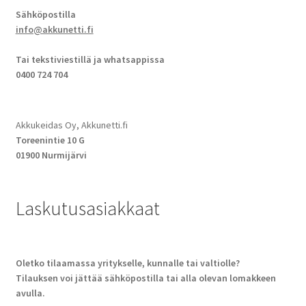
Sähköpostilla
info@akkunetti.fi
Tai tekstiviestillä ja whatsappissa
0400 724 704
Akkukeidas Oy, Akkunetti.fi
Toreenintie 10 G
01900 Nurmijärvi
Laskutusasiakkaat
Oletko tilaamassa yritykselle, kunnalle tai valtiolle?
Tilauksen voi jättää sähköpostilla tai alla olevan lomakkeen
avulla.