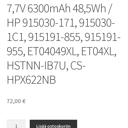
7,7V 6300mAh 48,5Wh /
HP 915030-171, 915030-
1C1, 915191-855, 915191-
955, ET04049XL, ET04XL,
HSTNN-IB7U, CS-
HPX622NB
72,00
€
HP
Lisää ostoskoriin