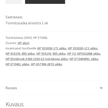
akku
HP
Elitebook
Saatavuus:
X360
Toimitusaika arviolta 1 vk
1020
G2
Tietokoneakku
Tuotetunnus (SKU):
HP ET04XL
Osasto:
HP akut
Li-
Avainsanat tuotteelle
HP 915030-171 akku
,
HP 915030-1C1 akku
,
Pol
HP 915191-855 akku
,
HP 915191-955 akku
,
HP CS-HPX622NB akku
,
7,7V
HP Elitebook X360 1020 G2 tietokone akku
,
HP ET04049XL akku
,
6300mAh
HP ET04XL akku
,
HP HSTNN-IB7U akku
48,5Wh
/
HP
915030-
Kuvaus
171,
915030-
Kuvaus
1C1,