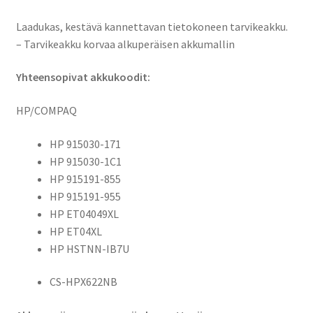
915191-
855,
Laadukas, kestävä kannettavan tietokoneen tarvikeakku.
915191-
– Tarvikeakku korvaa alkuperäisen akkumallin
955,
ET04049XL,
Yhteensopivat akkukoodit:
ET04XL,
HP/COMPAQ
HSTNN-
IB7U,
HP 915030-171
CS-
HP 915030-1C1
HPX622NB
HP 915191-855
määrä
HP 915191-955
HP ET04049XL
HP ET04XL
HP HSTNN-IB7U
CS-HPX622NB