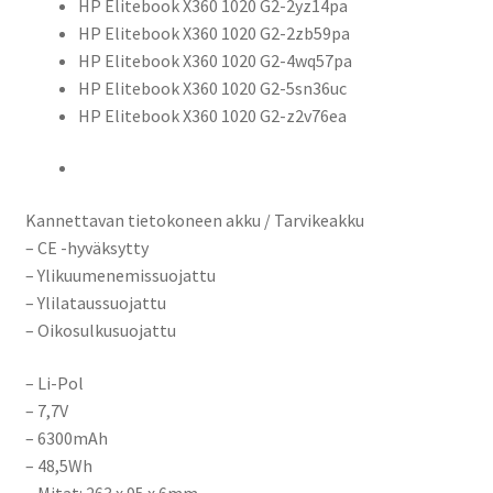
HP Elitebook X360 1020 G2-2yz14pa
HP Elitebook X360 1020 G2-2zb59pa
HP Elitebook X360 1020 G2-4wq57pa
HP Elitebook X360 1020 G2-5sn36uc
HP Elitebook X360 1020 G2-z2v76ea
Kannettavan tietokoneen akku / Tarvikeakku
– CE -hyväksytty
– Ylikuumenemissuojattu
– Ylilataussuojattu
– Oikosulkusuojattu
– Li-Pol
– 7,7V
– 6300mAh
– 48,5Wh
– Mitat: 263 x 95 x 6mm