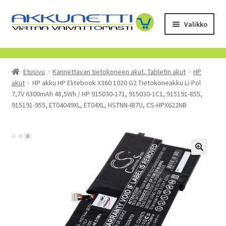
Siirry
Siirry
Valikko
navigointiin
sisältöön
Kauppa
Etusivu
Kannettavan tietokoneen akut, Tabletin akut
HP
Tietoa meistä
akut
HP akku HP Elitebook X360 1020 G2 Tietokoneakku Li-Pol
7,7V 6300mAh 48,5Wh / HP 915030-171, 915030-1C1, 915191-855,
Yrityksille
915191-955, ET04049XL, ET04XL, HSTNN-IB7U, CS-HPX622NB
Toimitusehdot
POISTUVAT TUOTTEET