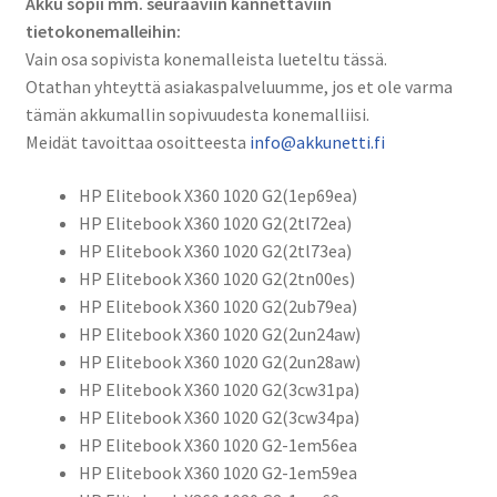
Akku sopii mm. seuraaviin kannettaviin
tietokonemalleihin:
Vain osa sopivista konemalleista lueteltu tässä.
Otathan yhteyttä asiakaspalveluumme, jos et ole varma
tämän akkumallin sopivuudesta konemalliisi.
Meidät tavoittaa osoitteesta
info@akkunetti.fi
HP Elitebook X360 1020 G2(1ep69ea)
HP Elitebook X360 1020 G2(2tl72ea)
HP Elitebook X360 1020 G2(2tl73ea)
HP Elitebook X360 1020 G2(2tn00es)
HP Elitebook X360 1020 G2(2ub79ea)
HP Elitebook X360 1020 G2(2un24aw)
HP Elitebook X360 1020 G2(2un28aw)
HP Elitebook X360 1020 G2(3cw31pa)
HP Elitebook X360 1020 G2(3cw34pa)
HP Elitebook X360 1020 G2-1em56ea
HP Elitebook X360 1020 G2-1em59ea