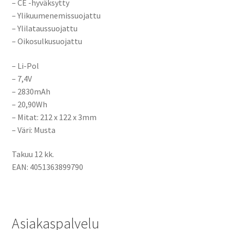
– CE -hyväksytty
– Ylikuumenemissuojattu
– Ylilataussuojattu
– Oikosulkusuojattu
– Li-Pol
– 7,4V
– 2830mAh
– 20,90Wh
– Mitat:
212 x 122 x 3mm
– Väri: Musta
Takuu 12 kk.
EAN: 4051363899790
Asiakaspalvelu