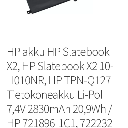
HP akku HP Slatebook
X2, HP Slatebook X2 10-
H010NR, HP TPN-Q127
Tietokoneakku Li-Pol
7,4V 2830mAh 20,9Wh /
HP 721896-1C1, 722232-