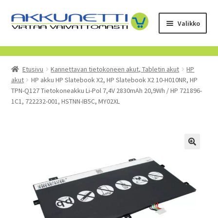
Siirry
Siirry
Valikko
navigointiin
sisältöön
Kauppa
Etusivu
Kannettavan tietokoneen akut, Tabletin akut
HP
Tietoa meistä
akut
HP akku HP Slatebook X2, HP Slatebook X2 10-H010NR, HP
TPN-Q127 Tietokoneakku Li-Pol 7,4V 2830mAh 20,9Wh / HP 721896-
Yrityksille
1C1, 722232-001, HSTNN-IB5C, MY02XL
Toimitusehdot
POISTUVAT TUOTTEET