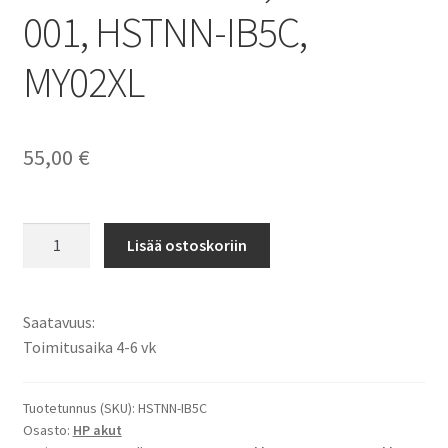
001, HSTNN-IB5C,
MY02XL
55,00
€
HP
Lisää ostoskoriin
akku
HP
Slatebook
Saatavuus:
X2,
Toimitusaika 4-6 vk
HP
Slatebook
X2
Tuotetunnus (SKU):
HSTNN-IB5C
Osasto:
HP akut
10-