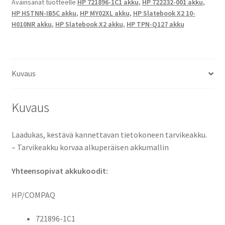
Avainsanat tuotteelle
HP 721896-1C1 akku
,
HP 722232-001 akku
,
H010NR,
HP HSTNN-IB5C akku
,
HP MY02XL akku
,
HP Slatebook X2 10-
HP
H010NR akku
,
HP Slatebook X2 akku
,
HP TPN-Q127 akku
TPN-
Q127
Tietokoneakku
Li-
Kuvaus
Pol
7,4V
Kuvaus
2830mAh
20,9Wh
/
Laadukas, kestävä kannettavan tietokoneen tarvikeakku.
HP
– Tarvikeakku korvaa alkuperäisen akkumallin
721896-
1C1,
Yhteensopivat akkukoodit:
722232-
001,
HP/COMPAQ
HSTNN-
721896-1C1
IB5C,