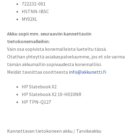
722232-001
MY02XL
HSTNN-IB5C
määrä
MY02XL
Akku sopii mm. seuraaviin kannettaviin
tietokonemalleihin:
Vain osa sopivista konemalleista lueteltu tässä.
Otathan yhteyttä asiakaspalveluumme, jos et ole varma
tämän akkumallin sopivuudesta konemalliisi.
Meidät tavoittaa osoitteesta
info@akkunetti.fi
HP Slatebook X2
HP Slatebook X2 10-H010NR
HP TPN-Q127
Kannettavan tietokoneen akku / Tarvikeakku