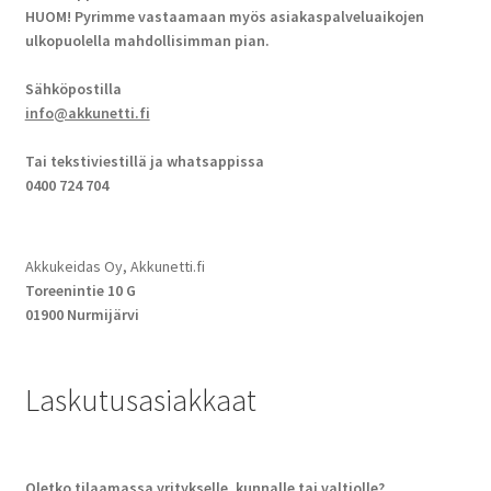
HUOM! Pyrimme vastaamaan myös asiakaspalveluaikojen
ulkopuolella mahdollisimman pian.
Sähköpostilla
info@akkunetti.fi
Tai tekstiviestillä ja whatsappissa
0400 724 704
Akkukeidas Oy, Akkunetti.fi
Toreenintie 10 G
01900 Nurmijärvi
Laskutusasiakkaat
Oletko tilaamassa yritykselle, kunnalle tai valtiolle?