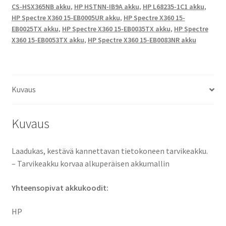
CS-HSX365NB akku
,
HP HSTNN-IB9A akku
,
HP L68235-1C1 akku
,
15-
HP Spectre X360 15-EB0005UR akku
,
HP Spectre X360 15-
EB0025TX,
EB0025TX akku
,
HP Spectre X360 15-EB0035TX akku
,
HP Spectre
HP
X360 15-EB0053TX akku
,
HP Spectre X360 15-EB0083NR akku
Spectre
X360
15-
EB0035TX,
Kuvaus
HP
Spectre
Kuvaus
X360
15-
EB0053TX,
Laadukas, kestävä kannettavan tietokoneen tarvikeakku.
HP
– Tarvikeakku korvaa alkuperäisen akkumallin
Spectre
Yhteensopivat akkukoodit:
X360
15-
HP
EB0083NR