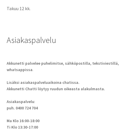
Takuu 12 kk.
Asiakaspalvelu
Akkunetti palvelee puhelimitse, sähköpostilla, tekstiviestillä,
whatsappissa
.
Lisäksi asiakaspalveluaikoina chatissa.
Akkunetti Chatti löytyy ruudun oikeasta alakulmasta.
Asiakaspalvelu
:
puh. 0400 724 704
Ma Klo 16:00-18:00
Ti Klo 13:30-17:00