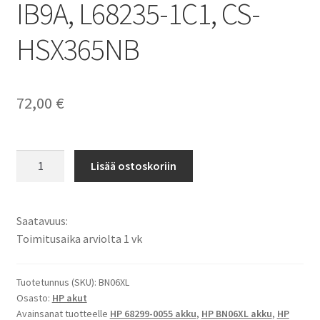
IB9A, L68235-1C1, CS-
HSX365NB
72,00
€
HP
Lisää ostoskoriin
akku
HP
Spectre
Saatavuus:
X360
Toimitusaika arviolta 1 vk
15-
EB0005UR,
HP
Tuotetunnus (SKU):
BN06XL
Osasto:
HP akut
Spectre
Avainsanat tuotteelle
HP 68299-0055 akku
,
HP BN06XL akku
,
HP
X360