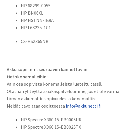
Li-
HP 68299-0055
Pol
HP BN06XL
11,55V
HP HSTNN-IB9A
6300mAh
HP L68235-1C1
73Wh
/
CS-HSX365NB
HP
68299-
0055, BN06XL, HSTNN-
IB9A, L68235-
Akku sopii mm. seuraaviin kannettaviin
1C1,
tietokonemalleihin:
CS-
Vain osa sopivista konemalleista lueteltu tässä.
HSX365NB
Otathan yhteyttä asiakaspalveluumme, jos et ole varma
määrä
tämän akkumallin sopivuudesta konemalliisi.
Meidät tavoittaa osoitteesta
info@akkunetti.fi
HP Spectre X360 15-EB0005UR
HP Spectre X360 15-EB0025TX