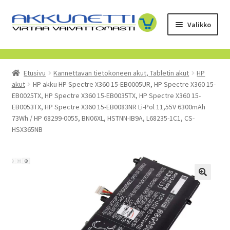
Siirry
Siirry
Valikko
navigointiin
sisältöön
Kauppa
Etusivu
Kannettavan tietokoneen akut, Tabletin akut
HP
Tietoa meistä
akut
HP akku HP Spectre X360 15-EB0005UR, HP Spectre X360 15-
EB0025TX, HP Spectre X360 15-EB0035TX, HP Spectre X360 15-
Yrityksille
EB0053TX, HP Spectre X360 15-EB0083NR Li-Pol 11,55V 6300mAh
73Wh / HP 68299-0055, BN06XL, HSTNN-IB9A, L68235-1C1, CS-
HSX365NB
Toimitusehdot
POISTUVAT TUOTTEET