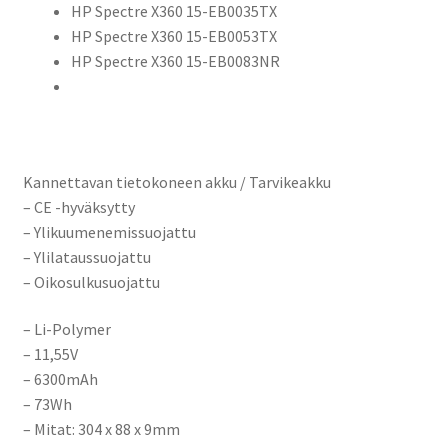
HP Spectre X360 15-EB0035TX
HP Spectre X360 15-EB0053TX
HP Spectre X360 15-EB0083NR
Kannettavan tietokoneen akku / Tarvikeakku
– CE -hyväksytty
– Ylikuumenemissuojattu
– Ylilataussuojattu
– Oikosulkusuojattu
– Li-Polymer
– 11,55V
– 6300mAh
– 73Wh
– Mitat: 304 x 88 x 9mm