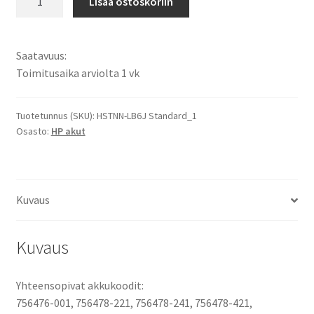
Lisää ostoskoriin
ProBook
440
G2,
Saatavuus:
HP
Toimitusaika arviolta 1 vk
ProBook
450
G2,
Tuotetunnus (SKU):
HSTNN-LB6J Standard_1
Osasto:
HP akut
HP
ProBook
455
G2
Kuvaus
Tietokoneakku
Li-
Ion
Kuvaus
14,8V
2200mAh
Yhteensopivat akkukoodit:
32,6Wh
756476-001, 756478-221, 756478-241, 756478-421,
/