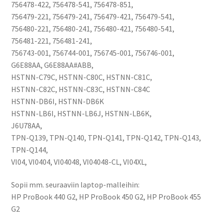
756478-422, 756478-541, 756478-851,
756479-
756479-221, 756479-241, 756479-421, 756479-541,
421,
756480-221, 756480-241, 756480-421, 756480-541,
756743-
756481-221, 756481-241,
001,
756743-001, 756744-001, 756745-001, 756746-001,
756745-
G6E88AA, G6E88AA#ABB,
001,
HSTNN-C79C, HSTNN-C80C, HSTNN-C81C,
HSTNN-
HSTNN-C82C, HSTNN-C83C, HSTNN-C84C
DB6I,
HSTNN-DB6I, HSTNN-DB6K
HSTNN-
HSTNN-LB6I, HSTNN-LB6J, HSTNN-LB6K,
DB6K,
J6U78AA,
HSTNN-
TPN-Q139, TPN-Q140, TPN-Q141, TPN-Q142, TPN-Q143,
LB6J,
TPN-Q144,
HSTNN-
VI04, VI0404, VI04048, VI04048-CL, VI04XL,
LB6K,
VI04
Sopii mm. seuraaviin laptop-malleihin:
määrä
HP ProBook 440 G2, HP ProBook 450 G2, HP ProBook 455
G2