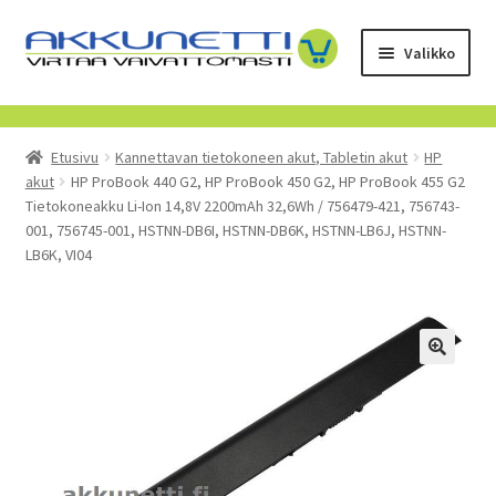
Siirry
Siirry
Valikko
navigointiin
sisältöön
Kauppa
Etusivu
Kannettavan tietokoneen akut, Tabletin akut
HP
Tietoa meistä
akut
HP ProBook 440 G2, HP ProBook 450 G2, HP ProBook 455 G2
Tietokoneakku Li-Ion 14,8V 2200mAh 32,6Wh / 756479-421, 756743-
Yrityksille
001, 756745-001, HSTNN-DB6I, HSTNN-DB6K, HSTNN-LB6J, HSTNN-
LB6K, VI04
Toimitusehdot
POISTUVAT TUOTTEET