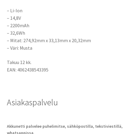
– Li-Ion
– 14,8V
– 2200mAh
– 32,6Wh
– Mitat:
274,92mm x 33,13mm x 20,32mm
– Väri: Musta
Takuu 12 kk.
EAN: 4062438543395
Asiakaspalvelu
Akkunetti palvelee puhelimitse, sähköpostilla, tekstiviestillä,
whatsappissa
.