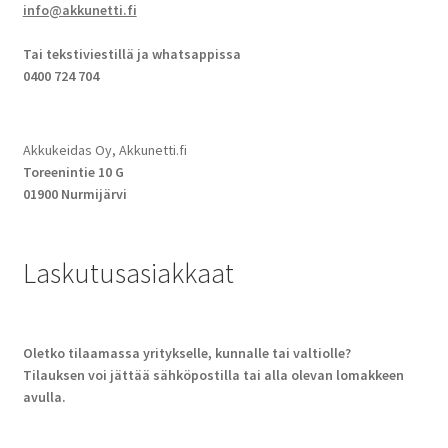
info@akkunetti.fi
Tai tekstiviestillä ja whatsappissa
0400 724 704
Akkukeidas Oy, Akkunetti.fi
Toreenintie 10 G
01900 Nurmijärvi
Laskutusasiakkaat
Oletko tilaamassa yritykselle, kunnalle tai valtiolle?
Tilauksen voi jättää sähköpostilla tai alla olevan lomakkeen
avulla.