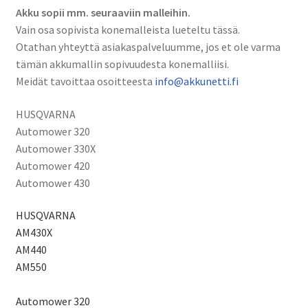
Akku sopii mm. seuraaviin malleihin.
Vain osa sopivista konemalleista lueteltu tässä.
Otathan yhteyttä asiakaspalveluumme, jos et ole varma
tämän akkumallin sopivuudesta konemalliisi.
Meidät tavoittaa osoitteesta
info@akkunetti.fi
HUSQVARNA
Automower 320
Automower 330X
Automower 420
Automower 430
HUSQVARNA
AM430X
AM440
AM550
Automower 320