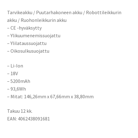
Tarvikeakku / Puutarhakoneen akku / Robottileikkurin
akku / Ruohonleikkurin akku
– CE -hyväksytty
– Ylikuumenemissuojattu
– Ylilataussuojattu
– Oikosulkusuojattu
– Li-Ion
– 18V
– 5200mAh
– 93,6Wh
– Mitat:
146,26mm x 67,66mm x 38,80mm
Takuu 12 kk.
EAN: 4062438091681