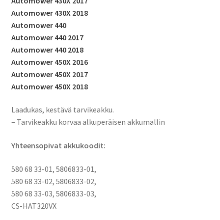
Automower 430X 2017
430,
Automower 430X 2018
520,
Automower 440
550
Automower 440 2017
määrä
Automower 440 2018
Automower 450X 2016
Automower 450X 2017
Automower 450X 2018
Laadukas, kestävä tarvikeakku.
– Tarvikeakku korvaa alkuperäisen akkumallin
Yhteensopivat akkukoodit:
580 68 33-01, 5806833-01,
580 68 33-02, 5806833-02,
580 68 33-03, 5806833-03,
CS-HAT320VX