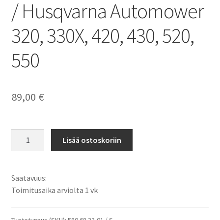
/ Husqvarna Automower
320, 330X, 420, 430, 520,
550
89,00
€
Husqvarna
Lisää ostoskoriin
580
68
33-
Saatavuus:
01,
Toimitusaika arviolta 1 vk
580
68