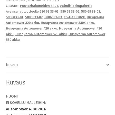
33-
Tuotetunnus (SKU):
580 68 33-01 / S
Osastot:
Puutarhakoneiden akut
,
Valmiit akkupaketit
02,
Avainsanat tuotteelle
580 68 33-01
,
580 68 33-02
,
580 68 33-03
,
580
5806833-01
,
5806833-02
,
5806833-03
,
CS-HAT320VX
,
Husqvarna
68
Automower 320 akku
,
Husqvarna Automower 330X akku
,
33-
Husqvarna Automower 420 akku
,
Husqvarna Automower 430
03
akku
,
Husqvarna Automower 520 akku
,
Husqvarna Automower
Puutarhakoneakku
550 akku
Li-
Ion
18V
5200mAh
Kuvaus
93,6Wh
/
Kuvaus
Husqvarna
Automower
HUOM!
320,
EI SOVELLU MALLEIHIN:
330X,
Automower 430X 2016
420,