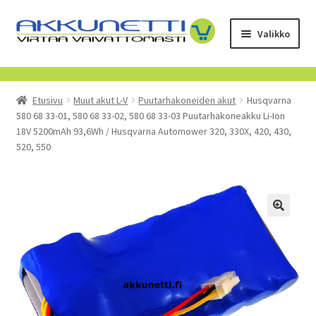
Siirry
Siirry
Valikko
navigointiin
sisältöön
Kauppa
Etusivu
Muut akut L-V
Puutarhakoneiden akut
Husqvarna
Tietoa meistä
580 68 33-01, 580 68 33-02, 580 68 33-03 Puutarhakoneakku Li-Ion
18V 5200mAh 93,6Wh / Husqvarna Automower 320, 330X, 420, 430,
Yrityksille
520, 550
Toimitusehdot
POISTUVAT TUOTTEET