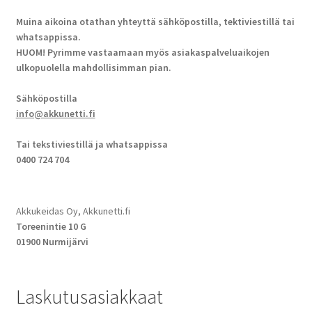
Muina aikoina otathan yhteyttä sähköpostilla, tektiviestillä tai
whatsappissa.
HUOM! Pyrimme vastaamaan myös asiakaspalveluaikojen
ulkopuolella mahdollisimman pian.
Sähköpostilla
info@akkunetti.fi
Tai tekstiviestillä ja whatsappissa
0400 724 704
Akkukeidas Oy, Akkunetti.fi
Toreenintie 10 G
01900 Nurmijärvi
Laskutusasiakkaat