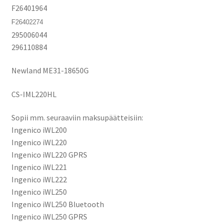
F26401964
iWL255,
F26402274
iWL280
295006044
määrä
296110884
Newland ME31-18650G
CS-IML220HL
Sopii mm. seuraaviin maksupäätteisiin:
Ingenico iWL200
Ingenico iWL220
Ingenico iWL220 GPRS
Ingenico iWL221
Ingenico iWL222
Ingenico iWL250
Ingenico iWL250 Bluetooth
Ingenico iWL250 GPRS