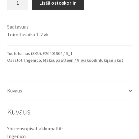
Lisää ostoskoriin
F26401964,
F26402274,
295006044,
Saatavuus:
296110884
Toimitusaika 1-2 vk
Maksupääteakku
Li-
Ion
Tuotetunnus (SKU):
F26401964 / S_1
Osastot:
Ingenico
,
Maksupäätteen / Viivakoodinlukijan akut
3,7V
2200mAh
/
Ingenico
Kuvaus
iWL200,
iWL220,
iWL221,
Kuvaus
iWL222,
iWL250,
Yhteensopivat akkumallit:
iWL251,
Ingenico:
iWL252,