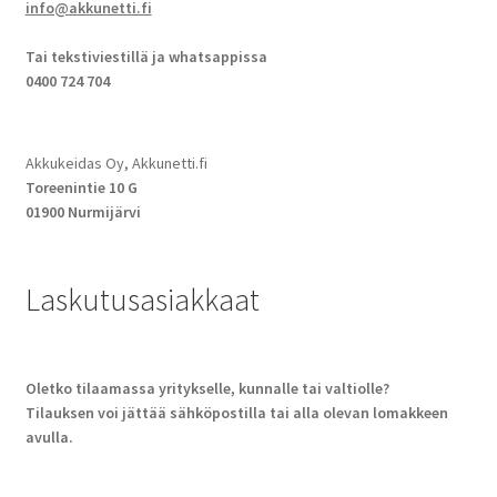
info@akkunetti.fi
Tai tekstiviestillä ja whatsappissa
0400 724 704
Akkukeidas Oy, Akkunetti.fi
Toreenintie 10 G
01900 Nurmijärvi
Laskutusasiakkaat
Oletko tilaamassa yritykselle, kunnalle tai valtiolle?
Tilauksen voi jättää sähköpostilla tai alla olevan lomakkeen
avulla.