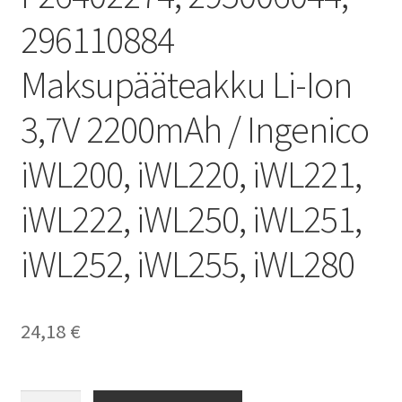
296110884
Maksupääteakku Li-Ion
3,7V 2200mAh / Ingenico
iWL200, iWL220, iWL221,
iWL222, iWL250, iWL251,
iWL252, iWL255, iWL280
24,18
€
Ingenico