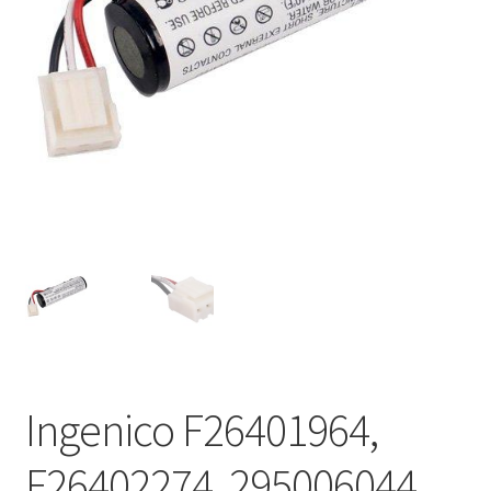
Ingenico F26401964,
F26402274, 295006044,