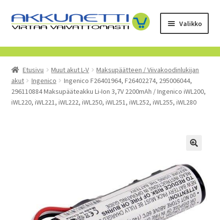
Siirry
Siirry
Valikko
navigointiin
sisältöön
Kauppa
Etusivu
Muut akut L-V
Maksupäätteen / Viivakoodinlukijan
Tietoa meistä
akut
Ingenico
Ingenico F26401964, F26402274, 295006044,
296110884 Maksupääteakku Li-Ion 3,7V 2200mAh / Ingenico iWL200,
Yrityksille
iWL220, iWL221, iWL222, iWL250, iWL251, iWL252, iWL255, iWL280
Toimitusehdot
POISTUVAT TUOTTEET