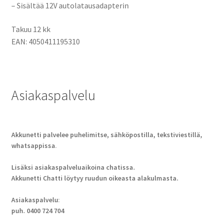
– Sisältää 12V autolatausadapterin
Takuu 12 kk
EAN: 4050411195310
Asiakaspalvelu
Akkunetti palvelee puhelimitse, sähköpostilla, tekstiviestillä,
whatsappissa
.
Lisäksi asiakaspalveluaikoina chatissa.
Akkunetti Chatti löytyy ruudun oikeasta alakulmasta.
Asiakaspalvelu
:
puh. 0400 724 704