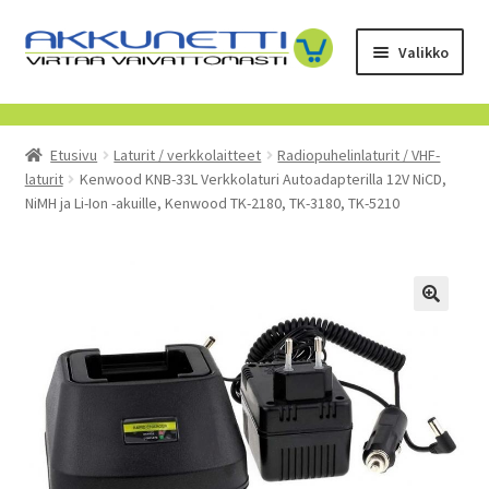
Siirry
Siirry
Valikko
navigointiin
sisältöön
Kauppa
Etusivu
Laturit / verkkolaitteet
Radiopuhelinlaturit / VHF-
Tietoa meistä
laturit
Kenwood KNB-33L Verkkolaturi Autoadapterilla 12V NiCD,
NiMH ja Li-Ion -akuille, Kenwood TK-2180, TK-3180, TK-5210
Yrityksille
Toimitusehdot
POISTUVAT TUOTTEET