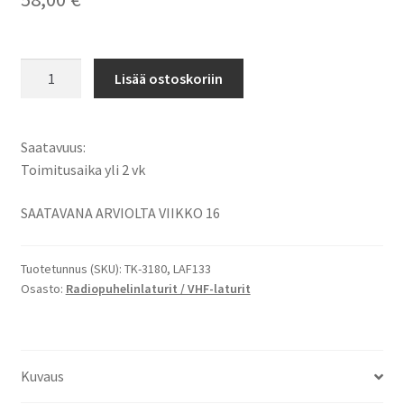
Kenwood
Lisää ostoskoriin
KNB-
33L
Verkkolaturi
Saatavuus:
Autoadapterilla
Toimitusaika yli 2 vk
12V
NiCD,
SAATAVANA ARVIOLTA VIIKKO 16
NiMH
ja
Tuotetunnus (SKU):
TK-3180, LAF133
Li-
Osasto:
Radiopuhelinlaturit / VHF-laturit
Ion
-
akuille,
Kenwood
Kuvaus
TK-