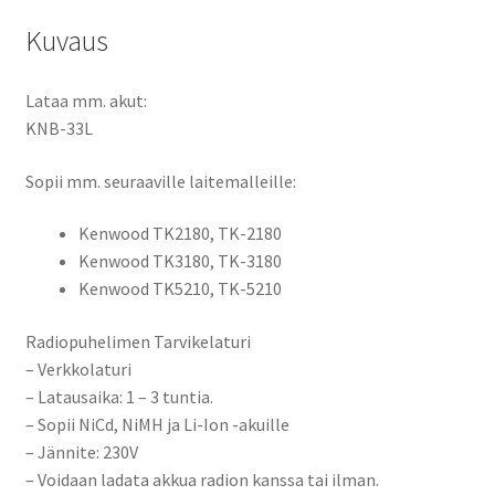
2180,
TK-
Kuvaus
3180,
TK-
Lataa mm. akut:
5210
KNB-33L
määrä
Sopii mm. seuraaville laitemalleille:
Kenwood TK2180, TK-2180
Kenwood TK3180, TK-3180
Kenwood TK5210, TK-5210
Radiopuhelimen Tarvikelaturi
– Verkkolaturi
– Latausaika: 1 – 3 tuntia.
– Sopii NiCd, NiMH ja Li-Ion -akuille
– Jännite: 230V
– Voidaan ladata akkua radion kanssa tai ilman.