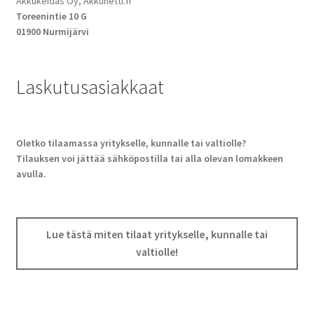
Akkukeidas Oy, Akkunetti.fi
Toreenintie 10 G
01900 Nurmijärvi
Laskutusasiakkaat
Oletko tilaamassa yritykselle, kunnalle tai valtiolle?
Tilauksen voi jättää sähköpostilla tai alla olevan lomakkeen
avulla.
Lue tästä miten tilaat yritykselle, kunnalle tai
valtiolle!