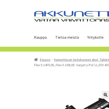
Siirry
Siirry
navigointiin
sisältöön
Kauppa
Tietoa meistä
Yrityksille
Etusivu
Kannettavan tietokoneen akut, Tablet
Flex 5-14ITL05, Flex 5-15IIL05 -Sarjat Li-Pol 11,