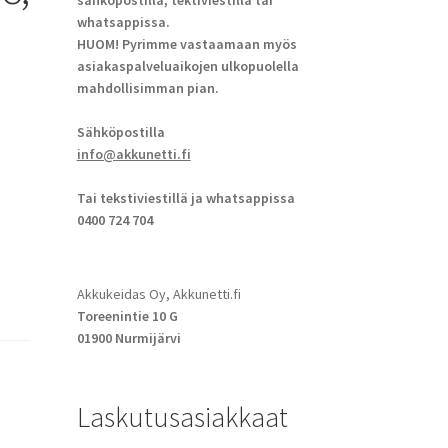
sähköpostilla, tektiviestillä tai
whatsappissa.
HUOM! Pyrimme vastaamaan myös
asiakaspalveluaikojen ulkopuolella
mahdollisimman pian.
Sähköpostilla
info@akkunetti.fi
Tai tekstiviestillä ja whatsappissa
0400 724 704
Akkukeidas Oy, Akkunetti.fi
Toreenintie 10 G
01900 Nurmijärvi
Laskutusasiakkaat