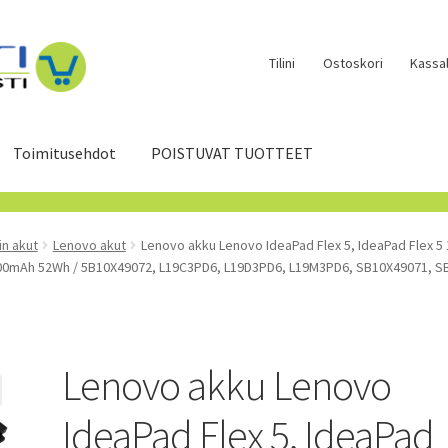
Tilini
Ostoskori
Kassal
Toimitusehdot
POISTUVAT TUOTTEET
in akut
Lenovo akut
Lenovo akku Lenovo IdeaPad Flex 5, IdeaPad Flex 5 1
55V 4500mAh 52Wh / 5B10X49072, L19C3PD6, L19D3PD6, L19M3PD6, SB10X49071,
Lenovo akku Lenovo
IdeaPad Flex 5, IdeaPad