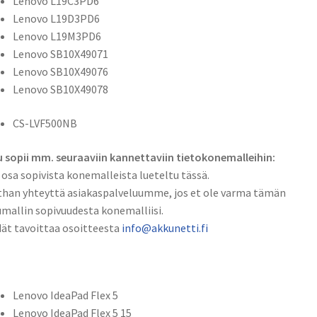
Lenovo L19C3PD6
Pol
Lenovo L19D3PD6
11,55V
Lenovo L19M3PD6
4500mAh
Lenovo SB10X49071
52Wh
Lenovo SB10X49076
/
Lenovo SB10X49078
5B10X49072,
L19C3PD6,
CS-LVF500NB
L19D3PD6,
L19M3PD6,
 sopii mm. seuraaviin kannettaviin tietokonemalleihin:
SB10X49071,
 osa sopivista konemalleista lueteltu tässä.
SB10X49076,
han yhteyttä asiakaspalveluumme, jos et ole varma tämän
SB10X49078,
mallin sopivuudesta konemalliisi.
CS-
ät tavoittaa osoitteesta
info@akkunetti.fi
LVF500NB
määrä
Lenovo IdeaPad Flex 5
Lenovo IdeaPad Flex 5 15