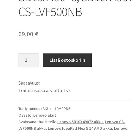
CS-LVF500NB
69,00
€
Lenovo
Lisää ostoskoriin
akku
Lenovo
IdeaPad
Saatavuus:
Flex
Toimitusaika arviolta 1 vk
5,
IdeaPad
Flex
Tuotetunnus (SKU):
L19M3PD6
Osasto:
Lenovo akut
5
Avainsanat tuotteelle
Lenovo 5B10X49072 akku
,
Lenovo CS-
15,
LVF500NB akku
,
Lenovo IdeaPad Flex 5 14 AMD akku
,
Lenovo
Flex