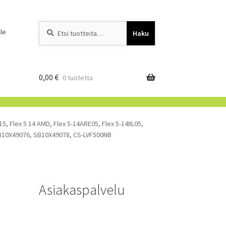
Etsi:
When autocomplete resu
le
Haku
0,00
€
0 tuotetta
5, Flex 5 14 AMD, Flex 5-14ARE05, Flex 5-14IIL05,
 SB10X49076, SB10X49078, CS-LVF500NB
Asiakaspalvelu