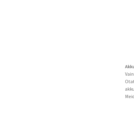
Akku
Vain
Otat
akku
Meid