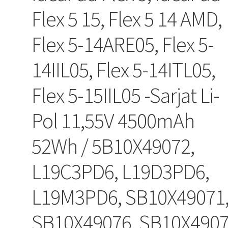
Flex 5 15, Flex 5 14 AMD,
Flex 5-14ARE05, Flex 5-
14IIL05, Flex 5-14ITL05,
Flex 5-15IIL05 -Sarjat Li-
Pol 11,55V 4500mAh
52Wh / 5B10X49072,
L19C3PD6, L19D3PD6,
L19M3PD6, SB10X49071
SB10X49076, SB10X4907