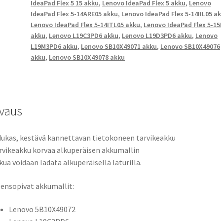
IdeaPad Flex 5 15 akku
,
Lenovo IdeaPad Flex 5 akku
,
Lenovo
5
IdeaPad Flex 5-14ARE05 akku
,
Lenovo IdeaPad Flex 5-14IIL05 a
14
Lenovo IdeaPad Flex 5-14ITL05 akku
,
Lenovo IdeaPad Flex 5-15
AMD,
akku
,
Lenovo L19C3PD6 akku
,
Lenovo L19D3PD6 akku
,
Lenovo
Flex
L19M3PD6 akku
,
Lenovo SB10X49071 akku
,
Lenovo SB10X49076
akku
,
Lenovo SB10X49078 akku
5-
14ARE05,
Flex
5-
14IIL05,
vaus
Flex
5-
ukas, kestävä kannettavan tietokoneen tarvikeakku
14ITL05,
rvikeakku korvaa alkuperäisen akkumallin
Flex
kua voidaan ladata alkuperäisellä laturilla.
5-
15IIL05
ensopivat akkumallit:
-
Sarjat
Lenovo 5B10X49072
Li-