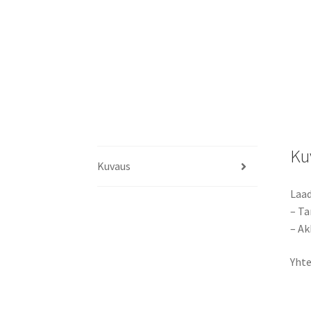
Ku
Kuvaus
Laad
– Ta
– Ak
Yhte