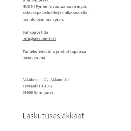
whatsappissa.
HUOM! Pyrimme vastaamaan myös
asiakaspalveluaikojen ulkopuolella
mahdollisimman pian.
Sähköpostilla
info@akkunetti.fi
Tai tekstiviestillä ja whatsappissa
0400 724 704
Akkukeidas Oy, Akkunetti.fi
Toreenintie 10 G
01900 Nurmijärvi
Laskutusasiakkaat