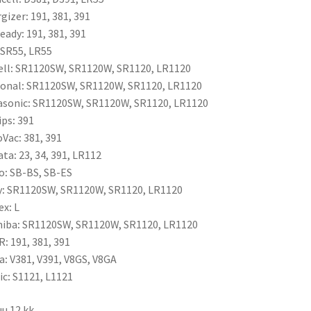
gizer
:
191, 381, 391
ready
:
191, 381, 391
SR55, LR55
ll
:
SR1120SW, SR1120W, SR1120, LR1120
ional
:
SR1120SW, SR1120W, SR1120, LR1120
asonic
:
SR1120SW, SR1120W, SR1120, LR1120
ips
:
391
oVac
:
381, 391
ata
:
23, 34, 391, LR112
o
:
SB-BS, SB-ES
y
:
SR1120SW, SR1120W, SR1120, LR1120
ex
:
L
hiba
:
SR1120SW, SR1120W, SR1120, LR1120
R
:
191, 381, 391
a
:
V381, V391, V8GS, V8GA
ic
:
S1121, L1121
u 12 kk