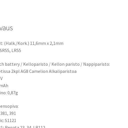
Watch
/
Kelloparisto
vaus
2
KPL
määrä
t: (Halk./Kork.) 11,6mm x 2,1mm
 SR55, LR55
h battery / Kelloparisto / Kellon paristo / Nappiparisto:
tissa 2kpl AG8 Camelion Alkaliparistoa
5V
2mAh
ino: 0,87g
ensopiva:
 381, 391
ic: S1121
1; Renata 23, 34, LR112