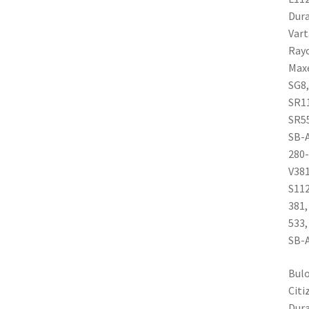
Dura
Vart
Rayo
Maxe
SG8,
SR1
SR5
SB-
280-
V38
S112
381
533,
SB-
Bul
Citi
Dura