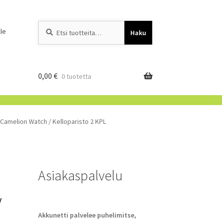
Etsi:
When autocomplete resu
le
Haku
0,00
€
0 tuotetta
V Camelion Watch / Kelloparisto 2 KPL
Asiakaspalvelu
V
Akkunetti palvelee puhelimitse,