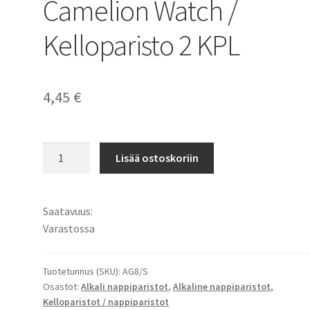
Camelion Watch /
Kelloparisto 2 KPL
4,45
€
LR55
Lisää ostoskoriin
/
AG8
/
Saatavuus:
381/391
Varastossa
/
LR1120
Alkaliparisto
Tuotetunnus (SKU):
AG8/S
Osastot:
Alkali nappiparistot
,
Alkaline nappiparistot
,
1,5V
Kelloparistot / nappiparistot
Camelion