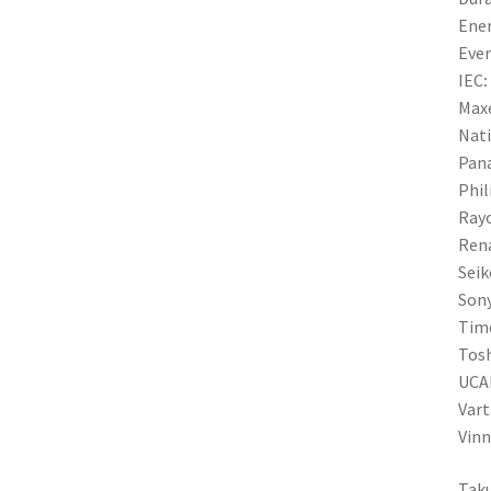
Ener
Eve
IEC
:
Maxe
Nat
Pan
Phil
Ray
Ren
Seik
Son
Tim
Tos
UCA
Vart
Vinn
Taku