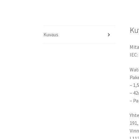
Ku
Kuvaus
Mita
IEC:
Watc
Pake
– 1,
– 4
– Pa
Yhte
191,
Vinn
L112