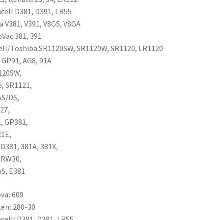
cell D381, D391, LR55
a V381, V391, V8GS, V8GA
Vac 381, 391
ll/Toshiba SR1120SW, SR1120W, SR1120, LR1120
 GP91, AG8, 91A
120SW,
5,
SR1121,
AS/DS,
27,
1,
GP381,
1E,
,
D381,
381A,
381X,
 RW30,
AS,
E381
ova
:
609
zen
:
280-30
cell
:
D381, D391, LR55