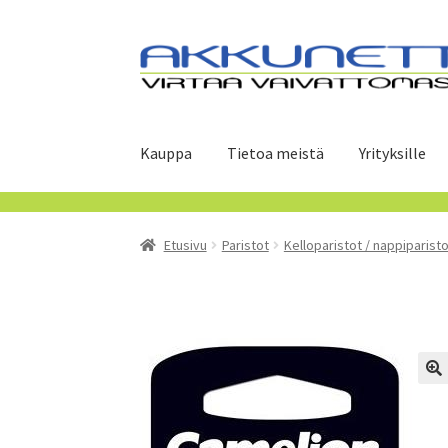
Siirry
Siirry
navigointiin
sisältöön
Kauppa
Tietoa meistä
Yrityksille
Etusivu
Paristot
Kelloparistot / nappiparisto