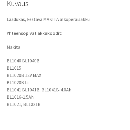
Kuvaus
HUOM!
10,8V
JA
Laadukas, kestävä MAKITA alkuperäisakku
12V
Yhteensopivat akkukoodit:
YHTEENSOPIVA
määrä
Makita
BL1040 BL1040B
BL1015
BL1020B 12V MAX
BL1020B Li
BL1041 BL1041B, BL1041B-4.0Ah
BL1016-1.5Ah
BL1021, BL1021B