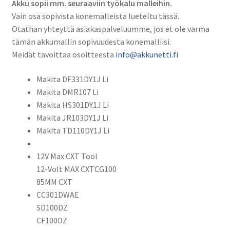
Akku sopii mm. seuraaviin työkalu malleihin.
Vain osa sopivista konemalleista lueteltu tässä.
Otathan yhteyttä asiakaspalveluumme, jos et ole varma
tämän akkumallin sopivuudesta konemalliisi.
Meidät tavoittaa osoitteesta
info@akkunetti.fi
Makita DF331DY1J Li
Makita DMR107 Li
Makita HS301DY1J Li
Makita JR103DY1J Li
Makita TD110DY1J Li
12V Max CXT Tool
12-Volt MAX CXTCG100
85MM CXT
CC301DWAE
SD100DZ
CF100DZ