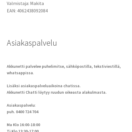
Valmistaja: Makita
EAN: 4062438092084
Asiakaspalvelu
Akkunetti palvelee puhelimitse, sähköpostilla, tekstiviestillä,
whatsappissa
.
Lisäksi asiakaspalveluaikoina chatissa.
Akkunetti Chatti löytyy ruudun oikeasta alakulmasta.
Asiakaspalvelu
:
puh. 0400 724 704
Ma Klo 16:00-18:00
Ti Klo 13:30-17:00