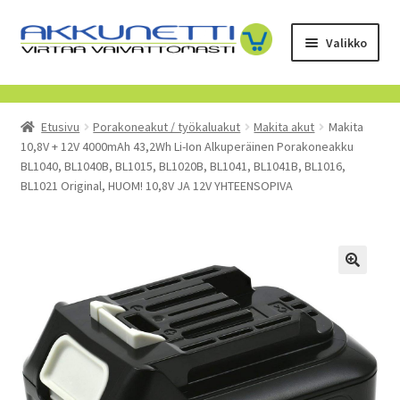
Siirry
Siirry
Valikko
navigointiin
sisältöön
Kauppa
Etusivu
Porakoneakut / työkaluakut
Makita akut
Makita
Tietoa meistä
10,8V + 12V 4000mAh 43,2Wh Li-Ion Alkuperäinen Porakoneakku
BL1040, BL1040B, BL1015, BL1020B, BL1041, BL1041B, BL1016,
Yrityksille
BL1021 Original, HUOM! 10,8V JA 12V YHTEENSOPIVA
Toimitusehdot
POISTUVAT TUOTTEET