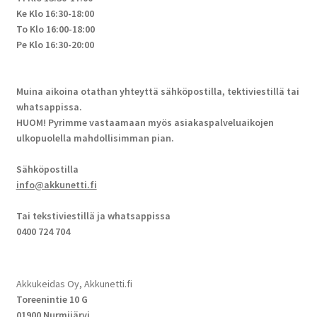
Ke Klo 16:30-18:00
To Klo 16:00-18:00
Pe Klo 16:30-20:00
Muina aikoina otathan yhteyttä sähköpostilla, tektiviestillä tai
whatsappissa.
HUOM! Pyrimme vastaamaan myös asiakaspalveluaikojen
ulkopuolella mahdollisimman pian.
Sähköpostilla
info@akkunetti.fi
Tai tekstiviestillä ja whatsappissa
0400 724 704
Akkukeidas Oy, Akkunetti.fi
Toreenintie 10 G
01900 Nurmijärvi