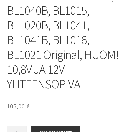
BL1040B, BL1015,
BL1020B, BL1041,
BL1041B, BL1016,
BL1021 Original, HUOM!
10,8V JA 12V
YHTEENSOPIVA
105,00
€
Makita
Lisää ostoskoriin