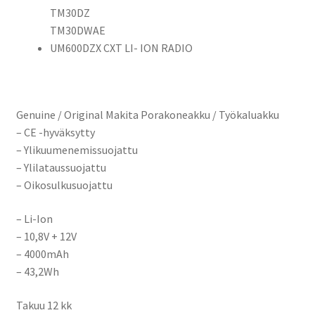
TM30DZ
TM30DWAE
UM600DZX CXT LI- ION RADIO
Genuine / Original Makita Porakoneakku / Työkaluakku
– CE -hyväksytty
– Ylikuumenemissuojattu
– Ylilataussuojattu
– Oikosulkusuojattu
– Li-Ion
– 10,8V + 12V
– 4000mAh
– 43,2Wh
Takuu 12 kk