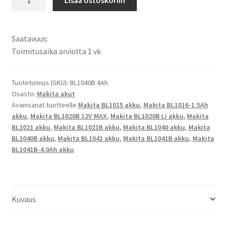
10,8V
+
12V
Saatavuus:
4000mAh
Toimitusaika arviolta 1 vk
43,2Wh
Li-
Ion
Tuotetunnus (SKU):
BL1040B 4Ah
Osasto:
Makita akut
Alkuperäinen
Avainsanat tuotteelle
Makita BL1015 akku
,
Makita BL1016-1.5Ah
Porakoneakku
akku
,
Makita BL1020B 12V MAX
,
Makita BL1020B Li akku
,
Makita
BL1040,
BL1021 akku
,
Makita BL1021B akku
,
Makita BL1040 akku
,
Makita
BL1040B,
BL1040B akku
,
Makita BL1041 akku
,
Makita BL1041B akku
,
Makita
BL1015,
BL1041B-4.0Ah akku
BL1020B,
BL1041,
BL1041B,
BL1016,
Kuvaus
BL1021
Original,