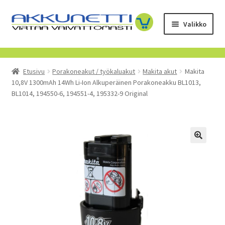
Siirry
Siirry
Valikko
navigointiin
sisältöön
Kauppa
Etusivu
Porakoneakut / työkaluakut
Makita akut
Makita
Tietoa meistä
10,8V 1300mAh 14Wh Li-Ion Alkuperäinen Porakoneakku BL1013,
BL1014, 194550-6, 194551-4, 195332-9 Original
Yrityksille
Toimitusehdot
POISTUVAT TUOTTEET