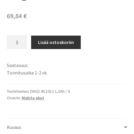
69,84
€
Makita
Lisää ostoskoriin
10,8V
1300mAh
14Wh
Saatavuus:
Li-
Toimitusaika 1-2 vk
Ion
Alkuperäinen
Porakoneakku
Tuotetunnus (SKU):
BL1013 1,3Ah / S
Osasto:
Makita akut
BL1013,
BL1014,
194550-
6,
Kuvaus
194551-