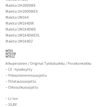
Makita UH200DWE
Makita UH200DWEX
Makita UM164
Makita UM164DW
Makita UM164DWE
Makita UM164DWEXL
Makita UM164DZ
WT01
WT01W
WT01Z
Alkuperäinen / Original Työkaluakku / Porakoneakku
– CE -hyväksytty
– Ylikuumenemissuojattu
– Ylilataussuojattu
– Oikosulkusuojattu
– Li-Ion
– 10,8V