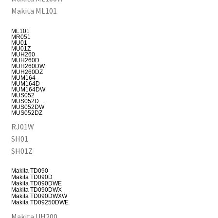
Makita ML101
ML101
MR051
MU01
MU01Z
MUH260
MUH260D
MUH260DW
MUH260DZ
MUM164
MUM164D
MUM164DW
MUS052
MUS052D
MUS052DW
MUS052DZ
RJ01W
SH01
SH01Z
Makita TD090
Makita TD090D
Makita TD090DWE
Makita TD090DWX
Makita TD090DWXW
Makita TD09250DWE
Makita UH200