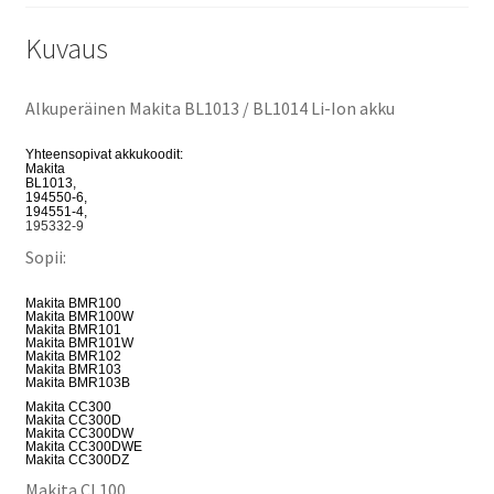
4,
195332-
Kuvaus
9
Original
Alkuperäinen Makita BL1013 / BL1014 Li-Ion akku
määrä
Yhteensopivat akkukoodit:
Makita
BL1013,
194550-6,
194551-4,
195332-9
Sopii:
Makita BMR100
Makita BMR100W
Makita BMR101
Makita BMR101W
Makita BMR102
Makita BMR103
Makita BMR103B
Makita CC300
Makita CC300D
Makita CC300DW
Makita CC300DWE
Makita CC300DZ
Makita CL100