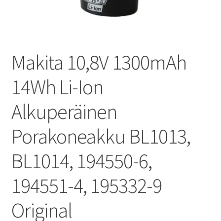
Makita 10,8V 1300mAh
14Wh Li-Ion
Alkuperäinen
Porakoneakku BL1013,
BL1014, 194550-6,
194551-4, 195332-9
Original