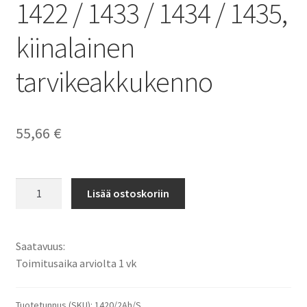
1422 / 1433 / 1434 / 1435,
kiinalainen
tarvikeakkukenno
55,66
€
Makita
Lisää ostoskoriin
14,4V
2000mAh
29Wh
Saatavuus:
NiMH
Toimitusaika arviolta 1 vk
Porakoneakku
1420
/
Tuotetunnus (SKU):
1420/2Ah/S