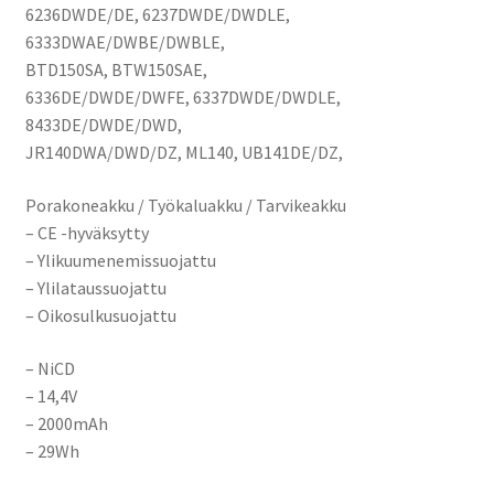
6236DWDE/DE, 6237DWDE/DWDLE,
6333DWAE/DWBE/DWBLE,
BTD150SA, BTW150SAE,
6336DE/DWDE/DWFE, 6337DWDE/DWDLE,
8433DE/DWDE/DWD,
JR140DWA/DWD/DZ, ML140, UB141DE/DZ,
Porakoneakku / Työkaluakku / Tarvikeakku
– CE -hyväksytty
– Ylikuumenemissuojattu
– Ylilataussuojattu
– Oikosulkusuojattu
– NiCD
– 14,4V
– 2000mAh
– 29Wh