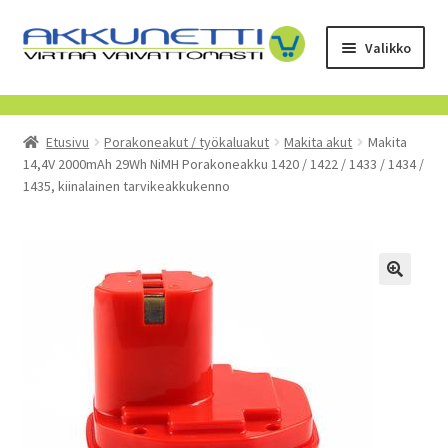
Siirry
Siirry
Valikko
navigointiin
sisältöön
Kauppa
Etusivu
Porakoneakut / työkaluakut
Makita akut
Makita
Tietoa meistä
14,4V 2000mAh 29Wh NiMH Porakoneakku 1420 / 1422 / 1433 / 1434 /
1435, kiinalainen tarvikeakkukenno
Yrityksille
Toimitusehdot
POISTUVAT TUOTTEET