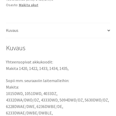
Osasto:
Makita akut
1422
/
1433
/
Kuvaus
1434
/
1435,
Kuvaus
kiinalainen
tarvikeakkukenno
Yhteensopivat akkukoodit:
määrä
Makita 1420, 1422, 1433, 1434, 1435,
Sopii mm. seuraaviin laitemalleihin:
Makita:
1015DWD, 1051DWD, 4033DZ,
4332DWA/DWD/DZ, 4333DWD, 5094DWD/DZ, 5630DWD/DZ,
6228DWAE/DWE, 6236DWBE/DE,
6233DWAE/DWBE/DWBLE,