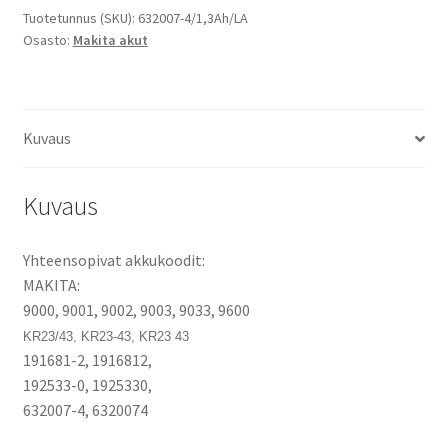
9001
Tuotetunnus (SKU):
632007-4/1,3Ah/LA
Osasto:
Makita akut
/
9002
/
9003
Kuvaus
/
9033
/
Kuvaus
9600
/
Yhteensopivat akkukoodit:
KR23/43
MAKITA:
Stick,
9000, 9001, 9002, 9003, 9033, 9600
kiinalainen
KR23/43, KR23-43, KR23 43
tarvikeakkukenno
191681-2, 1916812,
määrä
192533-0, 1925330,
632007-4, 6320074