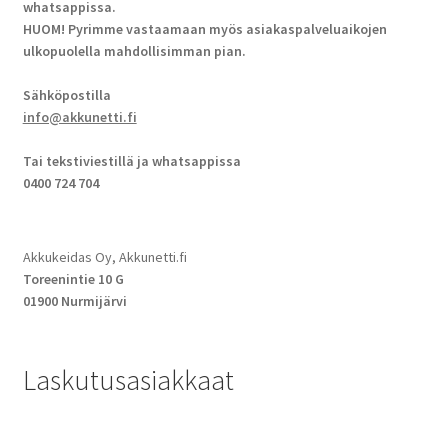
whatsappissa.
HUOM! Pyrimme vastaamaan myös asiakaspalveluaikojen
ulkopuolella mahdollisimman pian.
Sähköpostilla
info@akkunetti.fi
Tai tekstiviestillä ja whatsappissa
0400 724 704
Akkukeidas Oy, Akkunetti.fi
Toreenintie 10 G
01900 Nurmijärvi
Laskutusasiakkaat