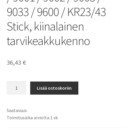
9033 / 9600 / KR23/43
Stick, kiinalainen
tarvikeakkukenno
36,43
€
Makita
Lisää ostoskoriin
9,6V
1300mAh
NiMH
Saatavuus:
Työkaluakku
Toimitusaika arviolta 1 vk
9000
/