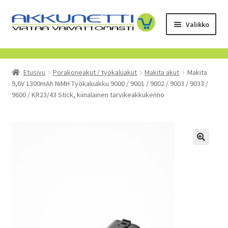
Siirry
Siirry
Valikko
navigointiin
sisältöön
Kauppa
Etusivu
Porakoneakut / työkaluakut
Makita akut
Makita
Tietoa meistä
9,6V 1300mAh NiMH Työkaluakku 9000 / 9001 / 9002 / 9003 / 9033 /
9600 / KR23/43 Stick, kiinalainen tarvikeakkukenno
Yrityksille
Toimitusehdot
POISTUVAT TUOTTEET