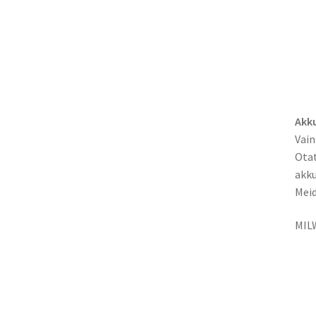
Akku
Vain
Otat
akku
Meid
MIL