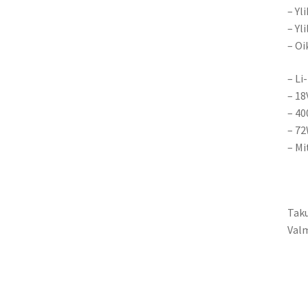
– Yl
– Yl
– Oi
– Li
– 18
– 4
– 7
– Mi
Taku
Valm