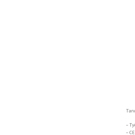
Tarv
– Ty
– CE