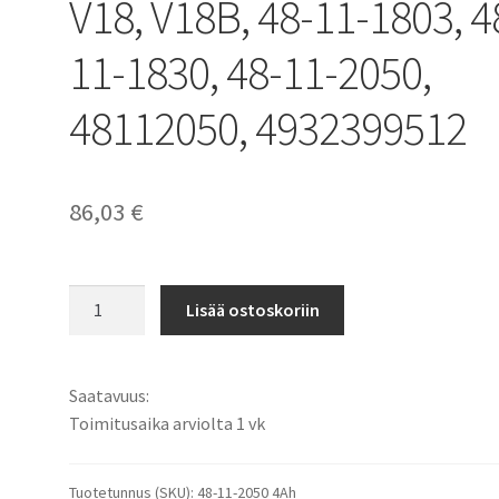
V18, V18B, 48-11-1803, 4
11-1830, 48-11-2050,
48112050, 4932399512
86,03
€
Milwaukee
Lisää ostoskoriin
akku
18V
4000mAh
Saatavuus:
72Wh
Toimitusaika arviolta 1 vk
Li-
Ion
V18,
Tuotetunnus (SKU):
48-11-2050 4Ah