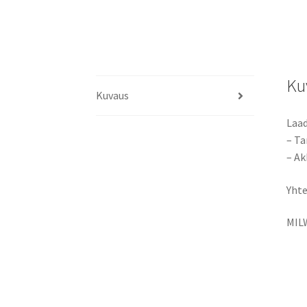
Ku
Kuvaus
Laad
– Ta
– Ak
Yhte
MIL