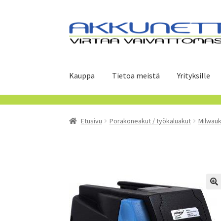
Siirry
Siirry
navigointiin
sisältöön
Kauppa
Tietoa meistä
Yrityksille
Etusivu
Porakoneakut / työkaluakut
Milwauk