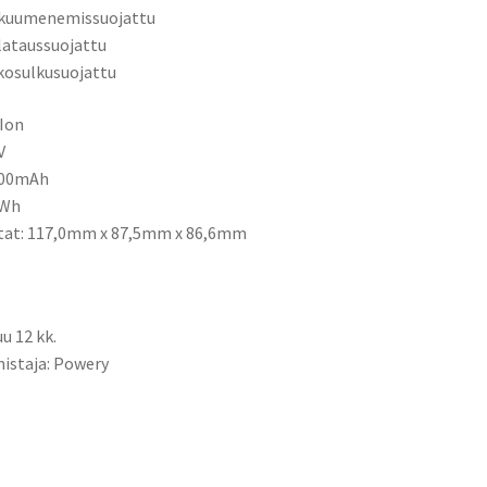
ikuumenemissuojattu
ilataussuojattu
kosulkusuojattu
-Ion
V
000mAh
2Wh
tat: 117,0mm x 87,5mm x 86,6mm
u 12 kk.
istaja: Powery