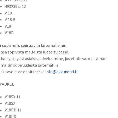
4932399512
V 18
V 18 B
V18
V18B
 sopii mm. seuraaviin laitemalleihin:
 osa sopivista malleista lueteltu tässä.
han yhteyttä asiakaspalveluumme, jos et ole varma tämän
mallin sopivuudesta laitemalliisi.
ät tavoittaa osoitteesta
info@akkunetti.fi
WAUKEE
V18SX-Li
V18SX
V18PD-Li
V18PD