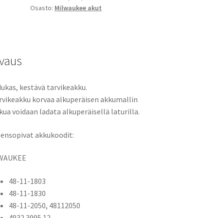
Osasto:
Milwaukee akut
V18B,
48-
11-
1803,
48-
vaus
11-
1830,
ukas, kestävä tarvikeakku.
48-
rvikeakku korvaa alkuperäisen akkumallin
11-
kua voidaan ladata alkuperäisellä laturilla.
2050,
48112050,
ensopivat akkukoodit:
4932399512
määrä
WAUKEE
48-11-1803
48-11-1830
48-11-2050, 48112050
4932 3995 12