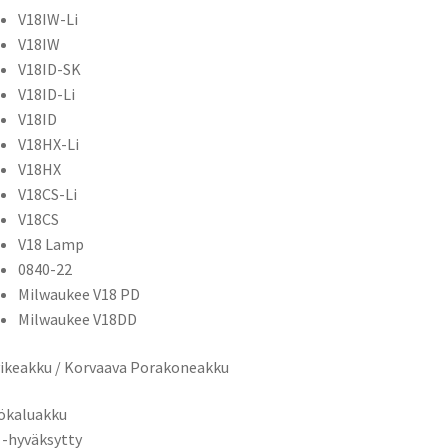
V18IW-Li
V18IW
V18ID-SK
V18ID-Li
V18ID
V18HX-Li
V18HX
V18CS-Li
V18CS
V18 Lamp
0840-22
Milwaukee V18 PD
Milwaukee V18DD
ikeakku / Korvaava Porakoneakku
ökaluakku
 -hyväksytty