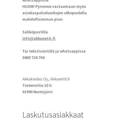
whatsappissa.
HUOM! Pyrimme vastaamaan myös
asiakaspalveluaikojen ulkopuolella
mahdollisimman pian.
Sähköpostilla
info@akkunetti.fi
Tai tekstiviestillä ja whatsappissa
0400 724 704
Akkukeidas Oy, Akkunetti.fi
Toreenintie 10 G
01900 Nurmijärvi
Laskutusasiakkaat