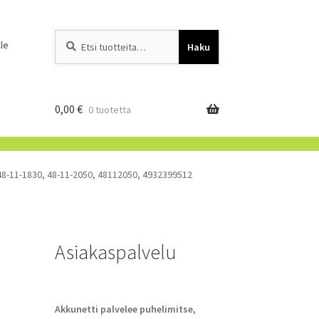
Etsi:
When autocomplete resu
le
Haku
0,00
€
0 tuotetta
48-11-1830, 48-11-2050, 48112050, 4932399512
Asiakaspalvelu
Akkunetti palvelee puhelimitse,