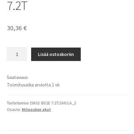
7.2T
30,36
€
Milwaukee
Lisää ostoskoriin
7,2V
2000mAh
NiMH
Saatavuus:
Porakoneakku
Toimitusaika arviolta 1 vk
B7,2
/
PES
Tuotetunnus (SKU):
BS2E 7.2T/2Ah/LA_2
Osasto:
Milwaukee akut
7.2T
määrä