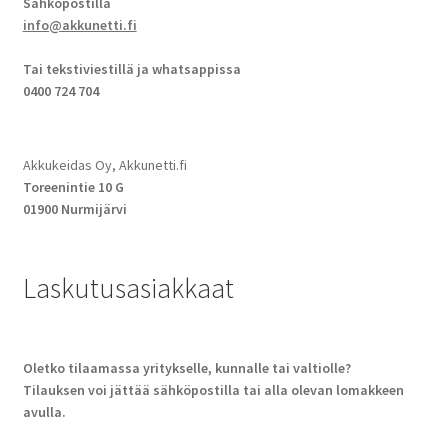
Sähköpostilla
info@akkunetti.fi
Tai tekstiviestillä ja whatsappissa
0400 724 704
Akkukeidas Oy, Akkunetti.fi
Toreenintie 10 G
01900 Nurmijärvi
Laskutusasiakkaat
Oletko tilaamassa yritykselle, kunnalle tai valtiolle?
Tilauksen voi jättää sähköpostilla tai alla olevan lomakkeen
avulla.