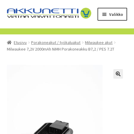
Siirry
Siirry
Valikko
navigointiin
sisältöön
Kauppa
Etusivu
Porakoneakut / työkaluakut
Milwaukee akut
Tietoa meistä
Milwaukee 7,2V 2000mAh NiMH Porakoneakku B7,2 / PES 7.2T
Yrityksille
Toimitusehdot
POISTUVAT TUOTTEET