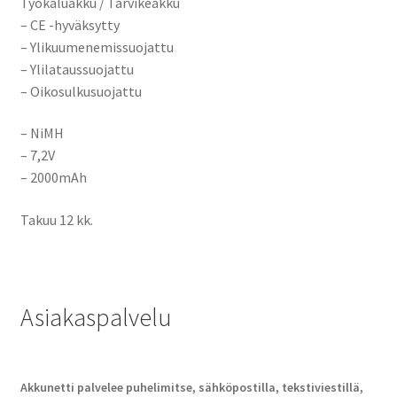
Työkaluakku / Tarvikeakku
– CE -hyväksytty
– Ylikuumenemissuojattu
– Ylilataussuojattu
– Oikosulkusuojattu
– NiMH
– 7,2V
– 2000mAh
Takuu 12 kk.
Asiakaspalvelu
Akkunetti palvelee puhelimitse, sähköpostilla, tekstiviestillä,