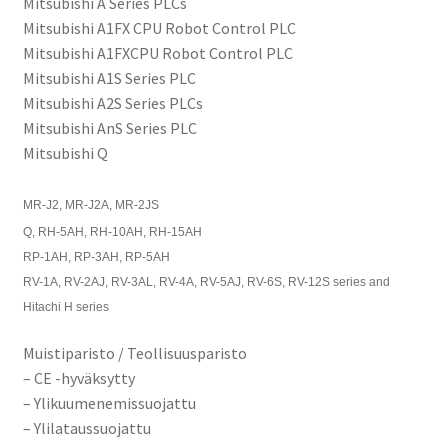
Mitsubishi A Series PLCs
Mitsubishi A1FX CPU Robot Control PLC
Mitsubishi A1FXCPU Robot Control PLC
Mitsubishi A1S Series PLC
Mitsubishi A2S Series PLCs
Mitsubishi AnS Series PLC
Mitsubishi Q
MR-J2, MR-J2A, MR-2JS
Q, RH-5AH, RH-10AH, RH-15AH
RP-1AH, RP-3AH, RP-5AH
RV-1A, RV-2AJ, RV-3AL, RV-4A, RV-5AJ, RV-6S, RV-12S series and
Hitachi H series
Muistiparisto / Teollisuusparisto
– CE -hyväksytty
– Ylikuumenemissuojattu
– Ylilataussuojattu