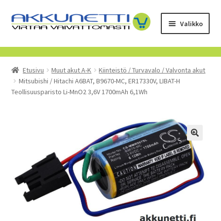
Siirry
Siirry
Valikko
navigointiin
sisältöön
Kauppa
Etusivu
Muut akut A-K
Kiinteistö / Turvavalo / Valvonta akut
Tietoa meistä
Mitsubishi / Hitachi A6BAT, B9670-MC, ER17330V, LIBAT-H
Teollisuusparisto Li-MnO2 3,6V 1700mAh 6,1Wh
Yrityksille
Toimitusehdot
POISTUVAT TUOTTEET