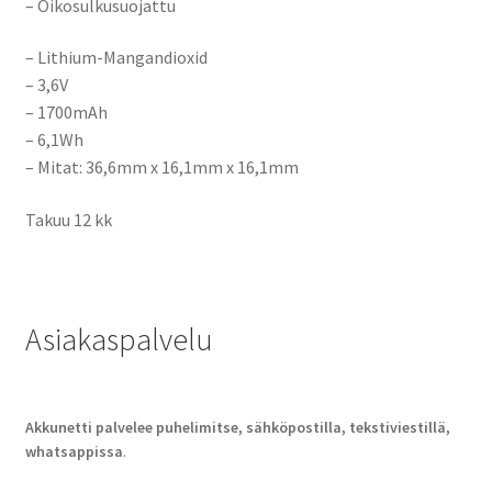
– Oikosulkusuojattu
–
Lithium-Mangandioxid
– 3,6V
– 1700mAh
– 6,1Wh
– Mitat:
36,6mm x 16,1mm x 16,1mm
Takuu 12 kk
Asiakaspalvelu
Akkunetti palvelee puhelimitse, sähköpostilla, tekstiviestillä,
whatsappissa
.