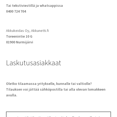
Tai tekstiviestillä ja whatsappissa
0400 724 704
Akkukeidas Oy, Akkunetti.fi
Toreenintie 10 G
01900 Nurmijärvi
Laskutusasiakkaat
Oletko tilaamassa yritykselle, kunnalle tai valtiolle?
Tilauksen voi jättää sähköpostilla tai alla olevan lomakkeen
avulla.