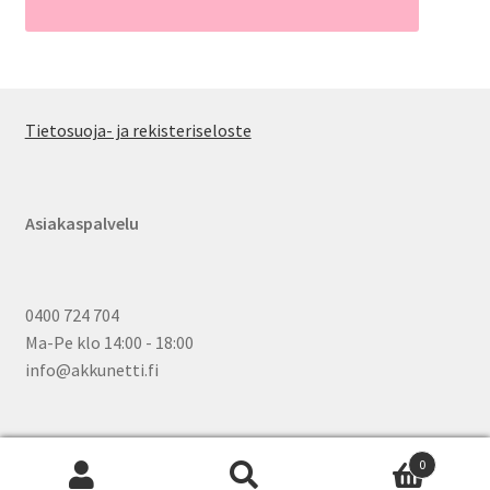
Tietosuoja- ja rekisteriseloste
Asiakaspalvelu
0400 724 704
Ma-Pe klo 14:00 - 18:00
info@akkunetti.fi
0
Etsi:
Wh