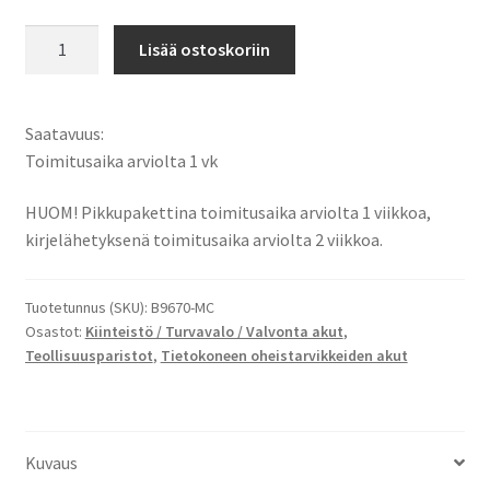
Mitsubishi
Lisää ostoskoriin
/
Hitachi
A6BAT,
Saatavuus:
B9670-
Toimitusaika arviolta 1 vk
MC,
ER17330V,
HUOM! Pikkupakettina toimitusaika arviolta 1 viikkoa,
LIBAT-
kirjelähetyksenä toimitusaika arviolta 2 viikkoa.
H
Teollisuusparisto
Tuotetunnus (SKU):
B9670-MC
Li-
Osastot:
Kiinteistö / Turvavalo / Valvonta akut
,
MnO2
Teollisuusparistot
,
Tietokoneen oheistarvikkeiden akut
3,6V
1700mAh
6,1Wh
määrä
Kuvaus