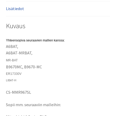
Lisätiedot
Kuvaus
Yhteensopiva seuraavien mallien kanssa:
A6BAT,
A6BAT-MRBAT,
MR-BAT
B9670MC, B9670-MC
ER17330V
LIBAT-H
CS-MMR967SL
Sopii mm. seuraaviin malleihin: