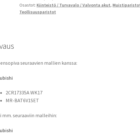
Osastot:
Kiinteistö / Turvavalo / Valvonta akut
,
Muistiparisto
1650mAh
Teollisuusparistot
9,9Wh,
Mitsubishi
2CR17335A
WK17,
vaus
MR-
BAT6V1SET
määrä
ensopiva seuraavien mallien kanssa:
ubishi
2CR17335A WK17
MR-BAT6V1SET
i mm. seuraaviin malleihin:
ubishi