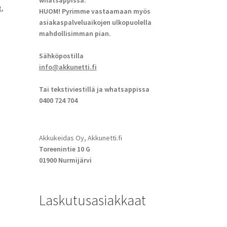
whatsappissa.
t
,
HUOM! Pyrimme vastaamaan myös
asiakaspalveluaikojen ulkopuolella
mahdollisimman pian.
Sähköpostilla
info@akkunetti.fi
Tai tekstiviestillä ja whatsappissa
0400 724 704
Akkukeidas Oy, Akkunetti.fi
Toreenintie 10 G
01900 Nurmijärvi
Laskutusasiakkaat