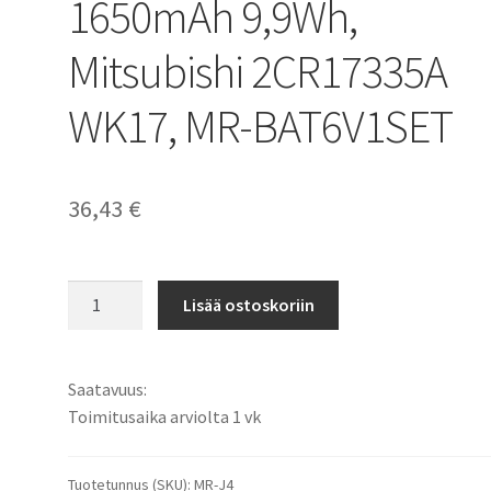
1650mAh 9,9Wh,
Mitsubishi 2CR17335A
WK17, MR-BAT6V1SET
36,43
€
Mitsubishi
Lisää ostoskoriin
MR-
J4,
M80
Saatavuus:
paristo
Toimitusaika arviolta 1 vk
Li-
MnO2
6V
Tuotetunnus (SKU):
MR-J4