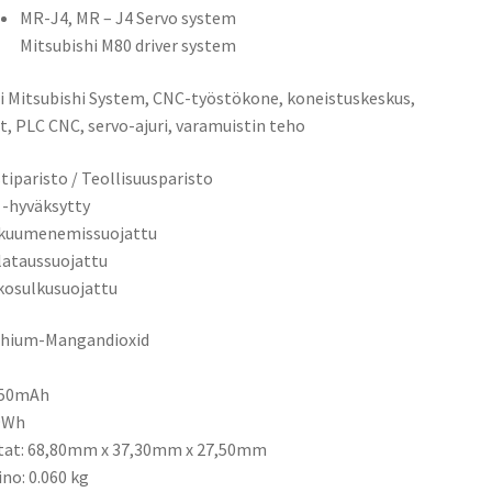
MR-J4, MR – J4 Servo system
Mitsubishi M80 driver system
i Mitsubishi System, CNC-työstökone, koneistuskeskus,
it, PLC CNC, servo-ajuri, varamuistin teho
tiparisto / Teollisuusparisto
 -hyväksytty
ikuumenemissuojattu
ilataussuojattu
kosulkusuojattu
thium-Mangandioxid
650mAh
9Wh
tat:
68,80mm x 37,30mm x 27,50mm
ino: 0.060 kg