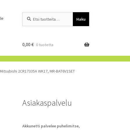
Etsi:
When autocomplete resu
le
Haku
0,00
€
0 tuotetta
, Mitsubishi 2CR17335A WK17, MR-BAT6V1SET
Asiakaspalvelu
Akkunetti palvelee puhelimitse,