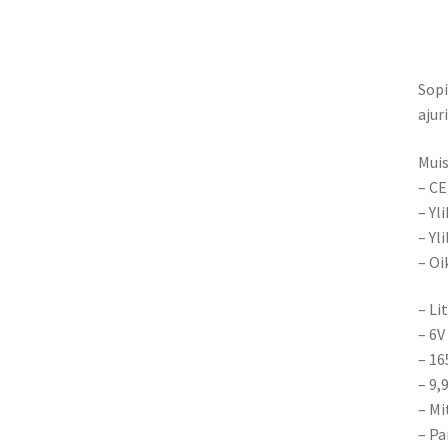
Sopi
ajur
Muis
– CE
– Yl
– Yl
– Oi
–
Li
– 6V
– 1
– 9,
– Mi
– Pa