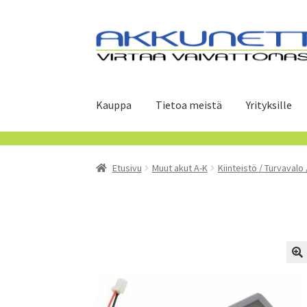
Siirry
Siirry
navigointiin
sisältöön
Kauppa
Tietoa meistä
Yrityksille
Etusivu
Muut akut A-K
Kiinteistö / Turvavalo