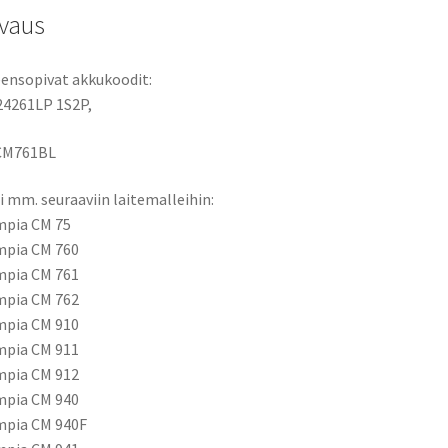
vaus
ensopivat akkukoodit:
24261LP 1S2P,
CM761BL
i mm. seuraaviin laitemalleihin:
mpia CM 75
mpia CM 760
mpia CM 761
mpia CM 762
mpia CM 910
mpia CM 911
mpia CM 912
mpia CM 940
mpia CM 940F