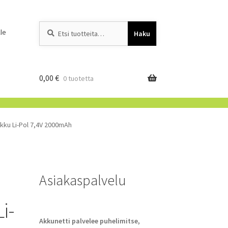
Etsi:
When autocomplete resu
le
Haku
0,00
€
0 tuotetta
ku Li-Pol 7,4V 2000mAh
Asiakaspalvelu
i-
Akkunetti palvelee puhelimitse,