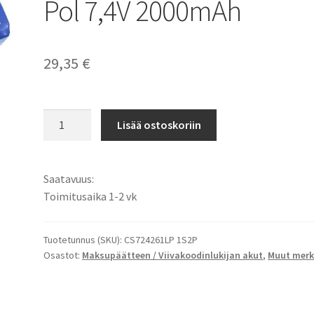
Pol 7,4V 2000mAh
29,35
€
Olympia
Lisää ostoskoriin
CS724261LP
1S2P
Maksupääte
Saatavuus:
akku
Toimitusaika 1-2 vk
Li-
Pol
7,4V
Tuotetunnus (SKU):
CS724261LP 1S2P
Osastot:
Maksupäätteen / Viivakoodinlukijan akut
,
Muut merk
2000mAh
määrä