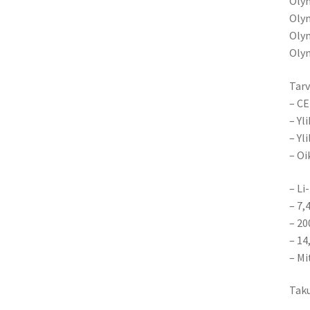
Oly
Oly
Oly
Oly
Tarv
– CE
– Yl
– Yl
– Oi
– Li
– 7,
– 2
– 1
– Mi
Taku