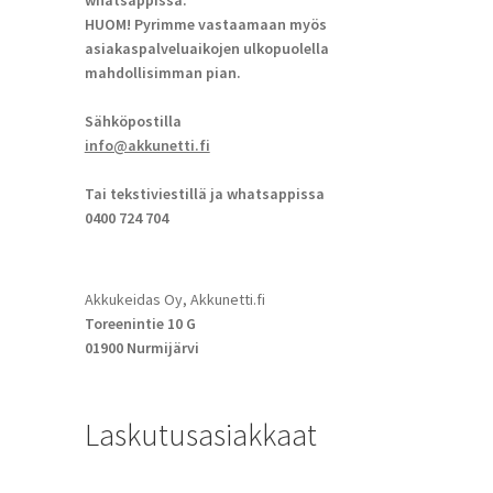
whatsappissa.
HUOM! Pyrimme vastaamaan myös
asiakaspalveluaikojen ulkopuolella
mahdollisimman pian.
Sähköpostilla
info@akkunetti.fi
Tai tekstiviestillä ja whatsappissa
0400 724 704
Akkukeidas Oy, Akkunetti.fi
Toreenintie 10 G
01900 Nurmijärvi
Laskutusasiakkaat