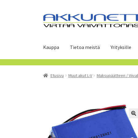
Siirry
Siirry
navigointiin
sisältöön
Kauppa
Tietoa meistä
Yrityksille
Etusivu
Muut akut L-V
Maksupäätteen / Viiva