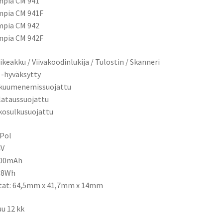
mpia CM 941
mpia CM 941F
mpia CM 942
mpia CM 942F
ikeakku / Viivakoodinlukija / Tulostin / Skanneri
 -hyväksytty
ikuumenemissuojattu
ilataussuojattu
kosulkusuojattu
-Pol
4V
000mAh
4,8Wh
tat:
64,5mm x 41,7mm x 14mm
u 12 kk