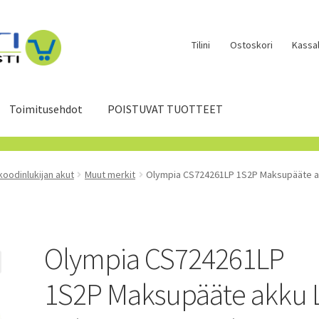
Tilini
Ostoskori
Kassal
Toimitusehdot
POISTUVAT TUOTTEET
koodinlukijan akut
Muut merkit
Olympia CS724261LP 1S2P Maksupääte ak
Olympia CS724261LP
1S2P Maksupääte akku L