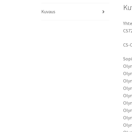
Ku
Kuvaus
Yhte
CS7
CS-
Sopi
Oly
Oly
Oly
Oly
Oly
Oly
Oly
Oly
Oly