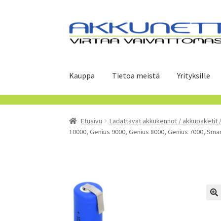
Siirry
Siirry
navigointiin
sisältöön
Kauppa
Tietoa meistä
Yrityksille
Etusivu
Ladattavat akkukennot / akkupaketit 
10000, Genius 9000, Genius 8000, Genius 7000, Sm