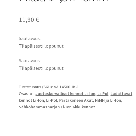
11,90
€
Saatavuus:
Tilapäisesti loppunut
Saatavuus:
Tilapäisesti loppunut
Tuotetunnus (SKU):
AA 14500 JK-1
Osastot:
Juotoskorvalliset kennot Li-Ion, Li-Pol
,
Ladattavat
kennot Li-Ion, Li-Pol
,
Partakoneen Akut, NiMH ja Li-Ion
,
Sähköhammasharjan Li-Ion Akkukennot