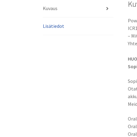
Ku
Kuvaus
Powe
Lisätiedot
ICR1
– Mi
Yhte
HUO
Sop
Sopi
Otat
akku
Meid
Oral
Ora
Oral