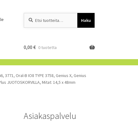
Etsi:
When autocomplete resu
le
Haku
0,00
€
0 tuotetta
6, 3771, Oral-B IO8 TYPE 3758, Genius X, Genius
Plus JUOTOSKORVILLA, Mitat: 14,5 x 48mm
Asiakaspalvelu