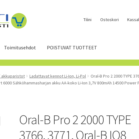
Tilini
Ostoskori
Kassal
Toimitusehdot
POISTUVAT TUOTTEET
/ akkuparistot
Ladattavat kennot Li-Ion, Li-Pol
Oral-B Pro 2 2000 TYPE 376
art 6000 Sähköhammasharjan akku AA-koko Li-Ion 3,7V 800mAh 14500 Power 
Oral-B Pro 2 2000 TYPE
3766, 3771, Oral-B IO8