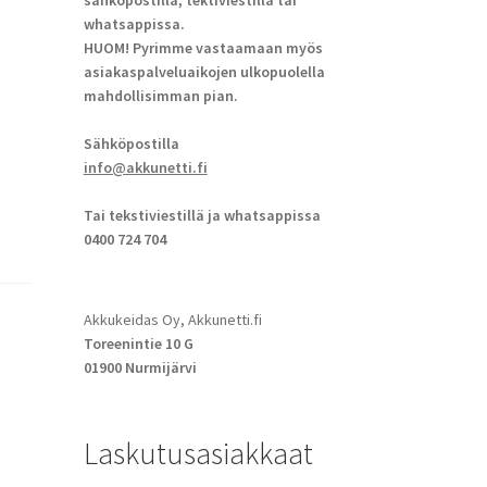
sähköpostilla, tektiviestillä tai
whatsappissa.
HUOM! Pyrimme vastaamaan myös
asiakaspalveluaikojen ulkopuolella
mahdollisimman pian.
Sähköpostilla
info@akkunetti.fi
Tai tekstiviestillä ja whatsappissa
0400 724 704
Akkukeidas Oy, Akkunetti.fi
Toreenintie 10 G
01900 Nurmijärvi
Laskutusasiakkaat