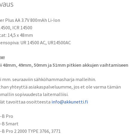
vaus
r Plus AA 3.7V 800mAh Li-Ion
4500, ICR 14500
tat: 14,5 x 48mm
ensopiva: UR 14500 AC, UR14500AC
M!
ii 48mm, 49mm, 50mm ja 51mm pitkien akkujen vaihtamiseen
i mm. seuraaviin sähköhammasharja malleihin.
han yhteyttä asiakaspalveluumme, jos et ole varma tämän
mallin sopivuudesta laitemalliisi.
ät tavoittaa osoitteesta
info@akkunetti.fi
-B Pro
l-B Smart
-B Pro 2 2000 TYPE 3766, 3771