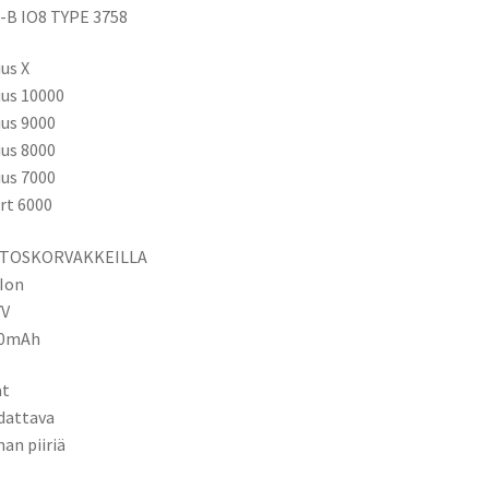
-B IO8 TYPE 3758
us X
us 10000
us 9000
us 8000
us 7000
rt 6000
TOSKORVAKKEILLA
-Ion
7V
00mAh
at
dattava
man piiriä