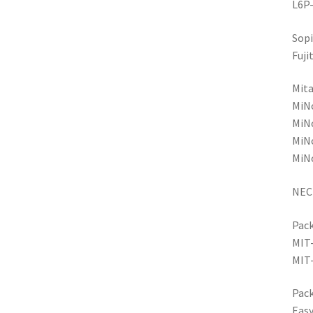
L6P-
Sopi
Fuji
Mita
MiN
MiN
MiN
MiN
NEC 
Pack
MIT-
MIT-
Pack
Easy