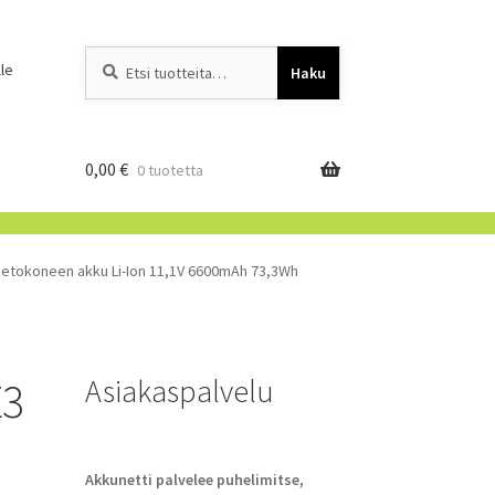
Etsi:
When autocomplete resu
le
Haku
0,00
€
0 tuotetta
tietokoneen akku Li-Ion 11,1V 6600mAh 73,3Wh
Asiakaspalvelu
E3
Akkunetti palvelee puhelimitse,