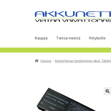
Siirry
Siirry
navigointiin
sisältöön
Kauppa
Tietoa meistä
Yrityksille
Etusivu
Kannettavan tietokoneen akut, Tablet