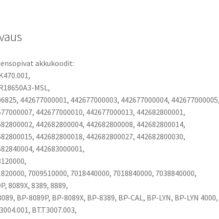
Li-
Ion
11,1V
vaus
6600mAh
73,3Wh
ensopivat akkukoodit:
määrä
K470.001,
R18650A3-MSL,
6825, 442677000001, 442677000003, 442677000004, 442677000005
77000007, 442677000010, 442677000013, 442682800001,
82800002, 442682800004, 442682800008, 442682800014,
82800015, 442682800018, 442682800027, 442682800030,
82840004, 442683000001,
3120000,
820000, 7009510000, 7018440000, 7018840000, 7038840000,
P, 8089X, 8389, 8889,
089, BP-8089P, BP-8089X, BP-8389, BP-CAL, BP-LYN, BP-LYN 4000,
3004.001, BT.T3007.003,