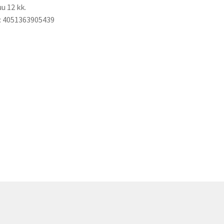
u 12 kk.
: 4051363905439