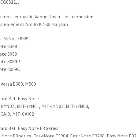
CG0511, .
i mm. seuraaviin kannettaviin tietokoneisiin:
tsu-Siemens Amilo K7600 sarjaan
c MiNote 8889
ote 8389
ote 8089
ote 8089P
ote 8089C
Versa E680, M500
ard Bell Easy Note
NYN0Z, MIT-LYN01, MIT-LYN02, MIT-LYN08,
CAI0, MIT-CAI02
ard Bell Easy Note E3 Series
 Note E3 series, Easy Note E3204, Easy Note E3208, Easy Note E32