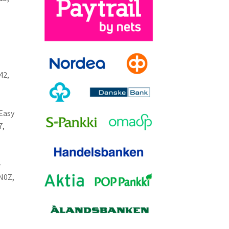
42,
Easy
7,
-
N0Z,