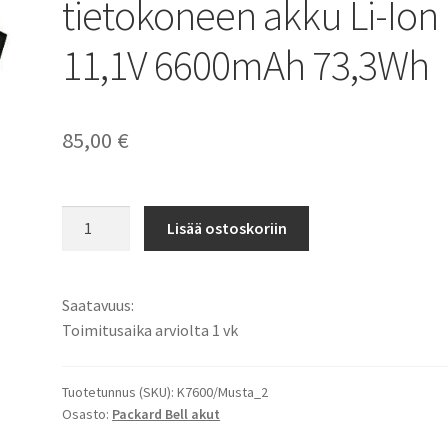
tietokoneen akku Li-Ion
11,1V 6600mAh 73,3Wh
85,00
€
Packard
Lisää ostoskoriin
Bell
Easy
Note
Saatavuus:
E3
Toimitusaika arviolta 1 vk
-
Sarja
Kannettavan
Tuotetunnus (SKU):
K7600/Musta_2
Osasto:
Packard Bell akut
tietokoneen
akku