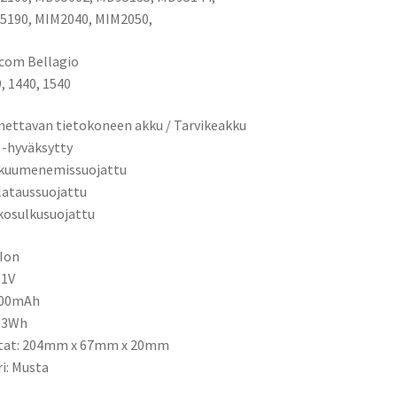
5190, MIM2040, MIM2050,
com Bellagio
, 1440, 1540
ettavan tietokoneen akku / Tarvikeakku
 -hyväksytty
ikuumenemissuojattu
ilataussuojattu
kosulkusuojattu
-Ion
,1V
600mAh
3,3Wh
itat: 204mm x 67mm x 20mm
ri: Musta