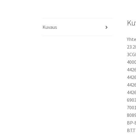
Ku
Kuvaus
Yhte
23.2
3CG
4000
4426
4426
4426
4426
690
7001
8089
BP-8
BT.T