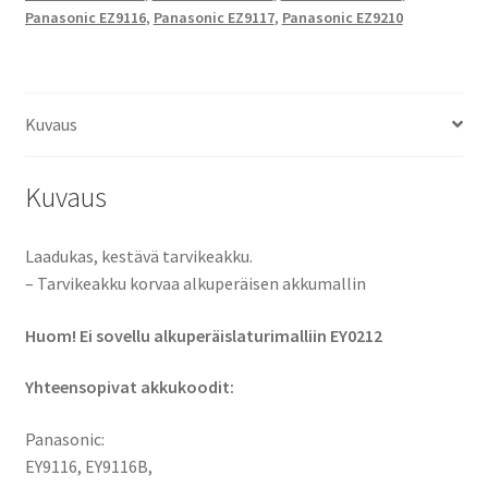
määrä
Panasonic EZ9116
,
Panasonic EZ9117
,
Panasonic EZ9210
Kuvaus
Kuvaus
Laadukas, kestävä tarvikeakku.
– Tarvikeakku korvaa alkuperäisen akkumallin
Huom! Ei sovellu alkuperäislaturimalliin EY0212
Yhteensopivat akkukoodit:
Panasonic:
EY9116, EY9116B,