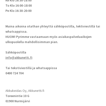
Ke Klo 16:30-18:00
To Klo 16:00-18:00
Pe Klo 16:30-20:00
Muina aikoina otathan yhteyttä sähköpostilla, tektiviestillä tai
whatsappissa.
HUOM! Pyrimme vastaamaan myös asiakaspalveluaikojen
ulkopuolella mahdollisimman pian.
Sähköpostilla
info@akkunetti.fi
Tai tekstiviestillä ja whatsappissa
0400 724 704
Akkukeidas Oy, Akkunetti.fi
Toreenintie 10 G
01900 Nurmijärvi