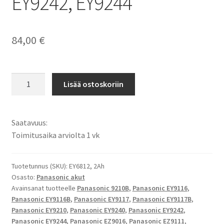
EY9242, EY9244
84,00
€
Panasonic
Lisää ostoskoriin
akku
24V
2000mAh
Saatavuus:
NiMH
Toimitusaika arviolta 1 vk
Porakoneakku
EY9116,
EY9117,
Tuotetunnus (SKU):
EY6812, 2Ah
Osasto:
Panasonic akut
EY9210,
Avainsanat tuotteelle
Panasonic 9210B
,
Panasonic EY9116
,
EY9240,
Panasonic EY9116B
,
Panasonic EY9117
,
Panasonic EY9117B
,
EY9242,
Panasonic EY9210
,
Panasonic EY9240
,
Panasonic EY9242
,
EY9244
Panasonic EY9244
,
Panasonic EZ9016
,
Panasonic EZ9111
,