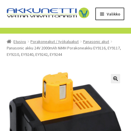
Siirry
Siirry
Valikko
navigointiin
sisältöön
Kauppa
Etusivu
Porakoneakut / työkaluakut
Panasonic akut
Tietoa meistä
Panasonic akku 24V 2000mAh NiMH Porakoneakku EY9116, EY9117,
EY9210, EY9240, EY9242, EY9244
Yrityksille
Toimitusehdot
POISTUVAT TUOTTEET