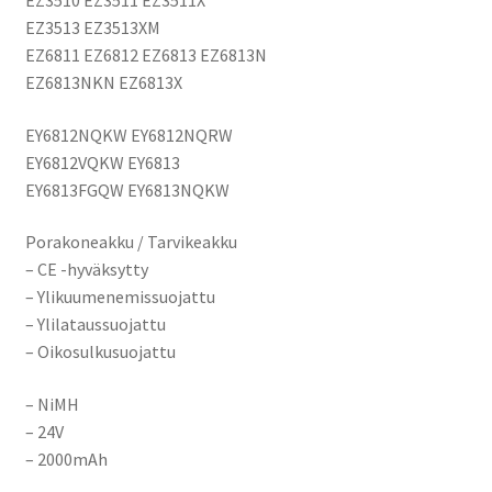
EZ3513 EZ3513XM
EZ6811 EZ6812 EZ6813 EZ6813N
EZ6813NKN EZ6813X
EY6812NQKW EY6812NQRW
EY6812VQKW EY6813
EY6813FGQW EY6813NQKW
Porakoneakku / Tarvikeakku
– CE -hyväksytty
– Ylikuumenemissuojattu
– Ylilataussuojattu
– Oikosulkusuojattu
– NiMH
– 24V
– 2000mAh