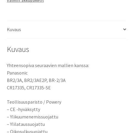
Valmiit akkupaketit
MnO2
3V
1200mAh
3,6Wh
Kuvaus
määrä
Kuvaus
Yhteensopiva seuraavien mallien kanssa:
Panasonic
BR2/3A, BR2/3AE2P, BR-2/3A
CR17335, CR17335-SE
Teollisuusparisto / Powery
– CE -hyväksytty
– Ylikuumenemissuojattu
– Ylilataussuojattu
– Oikosulkusuojattu