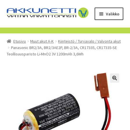
Siirry
Siirry
Valikko
navigointiin
sisältöön
Kauppa
Etusivu
Muut akut A-K
Kiinteistö / Turvavalo / Valvonta akut
Tietoa meistä
Panasonic BR2/3A, BR2/3AE2P, BR-2/3A, CR17335, CR17335-SE
Teollisuusparisto Li-MnO2 3V 1200mAh 3,6Wh
Yrityksille
Toimitusehdot
POISTUVAT TUOTTEET