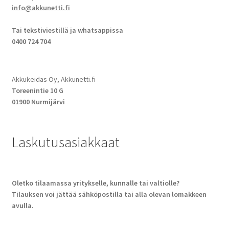
info@akkunetti.fi
Tai tekstiviestillä ja whatsappissa
0400 724 704
Akkukeidas Oy, Akkunetti.fi
Toreenintie 10 G
01900 Nurmijärvi
Laskutusasiakkaat
Oletko tilaamassa yritykselle, kunnalle tai valtiolle?
Tilauksen voi jättää sähköpostilla tai alla olevan lomakkeen
avulla.