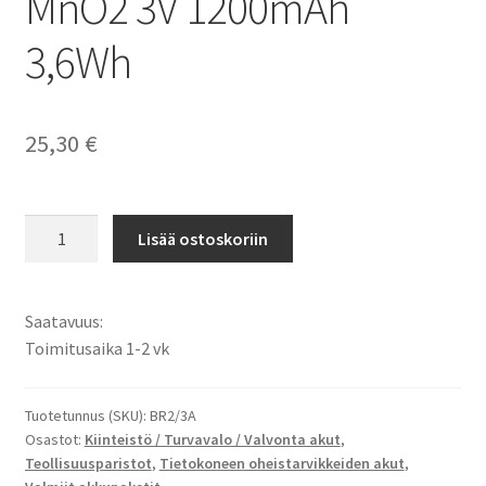
MnO2 3V 1200mAh
3,6Wh
25,30
€
Panasonic
Lisää ostoskoriin
BR2/3A,
BR2/3AE2P,
BR-
Saatavuus:
2/3A,
Toimitusaika 1-2 vk
CR17335,
CR17335-
SE
Tuotetunnus (SKU):
BR2/3A
Osastot:
Kiinteistö / Turvavalo / Valvonta akut
,
Teollisuusparisto
Teollisuusparistot
,
Tietokoneen oheistarvikkeiden akut
,
Li-