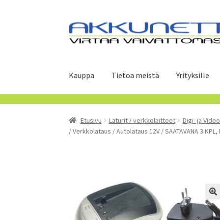
Siirry
Siirry
navigointiin
sisältöön
Kauppa
Tietoa meistä
Yrityksille
Etusivu
Laturit / verkkolaitteet
Digi- ja Vide
/ Verkkolataus / Autolataus 12V / SAATAVANA 3 KPL