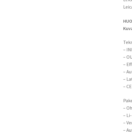
Leic
HUO
Kuva
Tekn
– IN
– OU
– Ef
– Au
– La
– CE
Pake
– Oh
– Li
– Ve
– Au