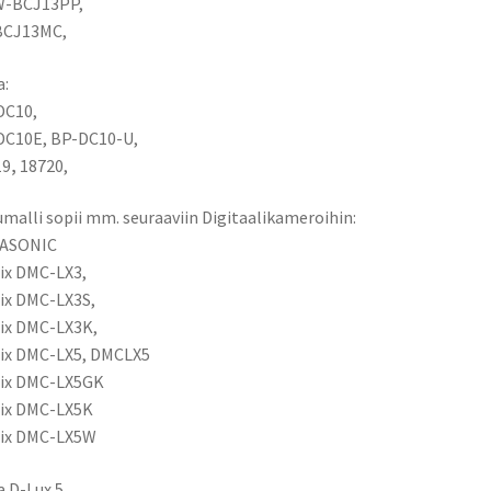
-BCJ13PP,
/
BCJ13MC,
Autolataus
12V
a:
/
DC10,
SAATAVANA
DC10E, BP-DC10-U,
3
19
,
18720,
KPL,
POISTUVA
malli sopii mm. seuraaviin Digitaalikameroihin:
TUOTE
ASONIC
määrä
ix DMC-LX3,
ix DMC-LX3S,
ix DMC-LX3K,
ix DMC-LX5, DMCLX5
ix DMC-LX5GK
ix DMC-LX5K
ix DMC-LX5W
a D-Lux 5,