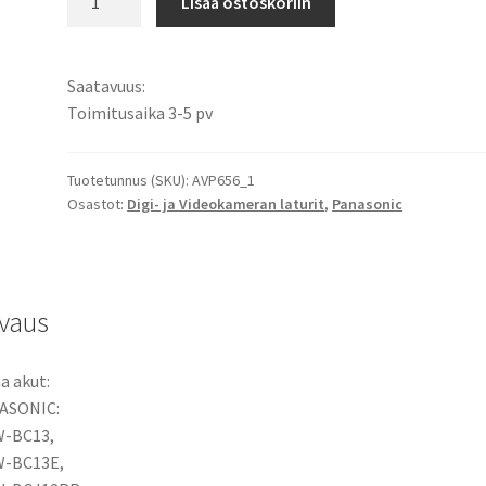
Lisää ostoskoriin
DMW-
BC13
/
Saatavuus:
DMW-
Toimitusaika 3-5 pv
BC13E
/
DMW-
Tuotetunnus (SKU):
AVP656_1
Osastot:
Digi- ja Videokameran laturit
,
Panasonic
BCJ13
/
DMW-
BCJ13E
Kameran
vaus
Akkulaturi
Li-
a akut:
Ion
ASONIC:
akuille
-BC13,
/
-BC13E,
Verkkolataus