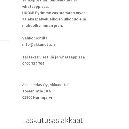
sähköpostilla, tektiviestillä tai
whatsappissa.
HUOM! Pyrimme vastaamaan myös
asiakaspalveluaikojen ulkopuolella
mahdollisimman pian.
Sähköpostilla
info@akkunetti.fi
Tai tekstiviestillä ja whatsappissa
0400 724 704
Akkukeidas Oy, Akkunetti.fi
Toreenintie 10 G
01900 Nurmijärvi
Laskutusasiakkaat