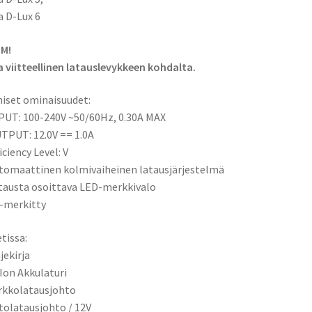
a D-Lux 6
M!
 viitteellinen latauslevykkeen kohdalta.
iset ominaisuudet:
PUT: 100-240V ~50/60Hz, 0.30A MAX
TPUT: 12.0V == 1.0A
ficiency Level: V
tomaattinen kolmivaiheinen latausjärjestelmä
tausta osoittava LED-merkkivalo
-merkitty
tissa:
jekirja
-Ion Akkulaturi
rkkolatausjohto
tolatausjohto / 12V