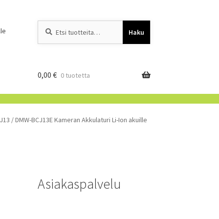
Etsi:
When autocomplete resu
le
Haku
0,00
€
0 tuotetta
3 / DMW-BCJ13E Kameran Akkulaturi Li-Ion akuille
Asiakaspalvelu