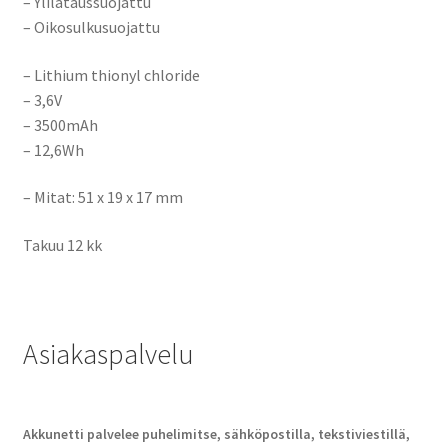
– Ylilataussuojattu
– Oikosulkusuojattu
– Lithium thionyl chloride
– 3,6V
– 3500mAh
– 12,6Wh
– Mitat: 51 x 19 x 17 mm
Takuu 12 kk
Asiakaspalvelu
Akkunetti palvelee puhelimitse, sähköpostilla, tekstiviestillä,