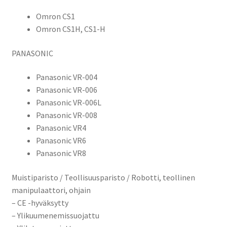
Omron CS1
Omron CS1H, CS1-H
PANASONIC
Panasonic VR-004
Panasonic VR-006
Panasonic VR-006L
Panasonic VR-008
Panasonic VR4
Panasonic VR6
Panasonic VR8
Muistiparisto / Teollisuusparisto / Robotti, teollinen
manipulaattori, ohjain
– CE -hyväksytty
– Ylikuumenemissuojattu