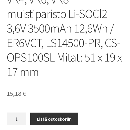
muistiparisto Li-SOCl2
3,6V 3500mAh 12,6Wh /
ER6VCT, LS14500-PR, CS-
OPS100SL Mitat: 51 x 19 x
17 mm
15,18
€
Panasonic
Lisää ostoskoriin
VR-