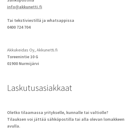
Sähköpostilla
info@akkunetti.fi
Tai tekstiviestillä ja whatsappissa
0400 724 704
Akkukeidas Oy, Akkunetti.fi
Toreenintie 10 G
01900 Nurmijärvi
Laskutusasiakkaat
Oletko tilaamassa yritykselle, kunnalle tai valtiolle?
Tilauksen voi jättää sähköpostilla tai alla olevan lomakkeen
avulla.