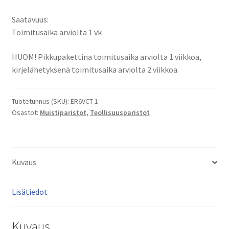
004,
VR-
Saatavuus:
006,
Toimitusaika arviolta 1 vk
VR-
006L,
HUOM! Pikkupakettina toimitusaika arviolta 1 viikkoa,
VR-
kirjelähetyksenä toimitusaika arviolta 2 viikkoa.
008,
VR4,
Tuotetunnus (SKU):
ER6VCT-1
VR6,
Osastot:
Muistiparistot
,
Teollisuusparistot
VR8
muistiparisto
Li-
SOCl2
Kuvaus
3,6V
3500mAh
Lisätiedot
12,6Wh
/
ER6VCT,
Kuvaus