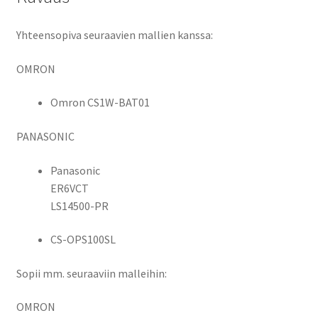
LS14500-
PR,
Yhteensopiva seuraavien mallien kanssa:
CS-
OPS100SL
OMRON
Mitat:
51
Omron CS1W-BAT01
x
19
PANASONIC
x
17
Panasonic
mm
ER6VCT
määrä
LS14500-PR
CS-OPS100SL
Sopii mm. seuraaviin malleihin:
OMRON