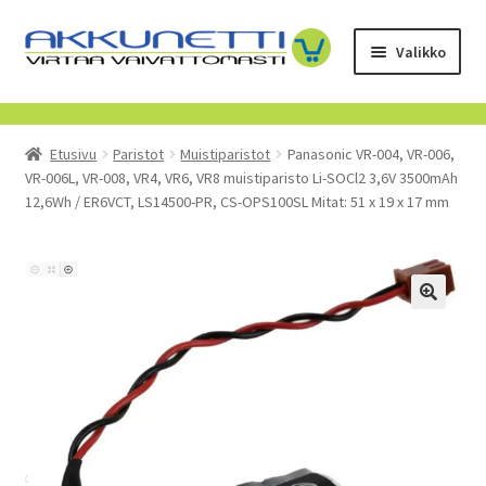
Siirry
Siirry
Valikko
navigointiin
sisältöön
Kauppa
Etusivu
Paristot
Muistiparistot
Panasonic VR-004, VR-006,
Tietoa meistä
VR-006L, VR-008, VR4, VR6, VR8 muistiparisto Li-SOCl2 3,6V 3500mAh
12,6Wh / ER6VCT, LS14500-PR, CS-OPS100SL Mitat: 51 x 19 x 17 mm
Yrityksille
Toimitusehdot
POISTUVAT TUOTTEET