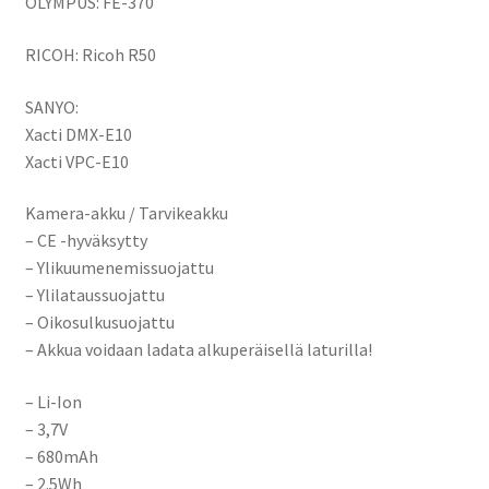
OLYMPUS: FE-370
RICOH: Ricoh R50
SANYO:
Xacti DMX-E10
Xacti VPC-E10
Kamera-akku / Tarvikeakku
– CE -hyväksytty
– Ylikuumenemissuojattu
– Ylilataussuojattu
– Oikosulkusuojattu
– Akkua voidaan ladata alkuperäisellä laturilla!
– Li-Ion
– 3,7V
– 680mAh
– 2.5Wh