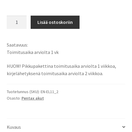
Pentax
Lisää ostoskoriin
akku
D-
Li78
Saatavuus:
Digikameran
Toimitusaika arviolta 1 vk
akku
Li-
HUOM! Pikkupakettina toimitusaika arviolta 1 viikkoa,
Ion
kirjelähetyksenä toimitusaika arviolta 2 viikkoa.
3,7V
680mAh
Tuotetunnus (SKU):
EN-EL11_2
2,5Wh
Osasto:
Pentax akut
/
Optio
L50,
M50,
Kuvaus
M60,