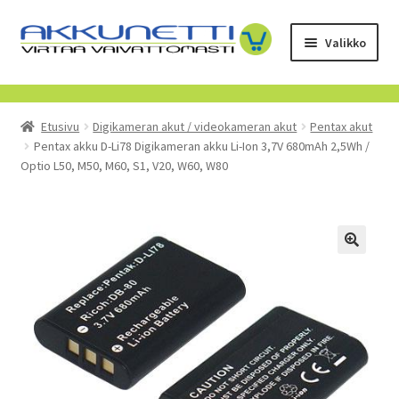
Siirry
Siirry
Valikko
navigointiin
sisältöön
Kauppa
Etusivu
Digikameran akut / videokameran akut
Pentax akut
Tietoa meistä
Pentax akku D-Li78 Digikameran akku Li-Ion 3,7V 680mAh 2,5Wh /
Optio L50, M50, M60, S1, V20, W60, W80
Yrityksille
Toimitusehdot
POISTUVAT TUOTTEET