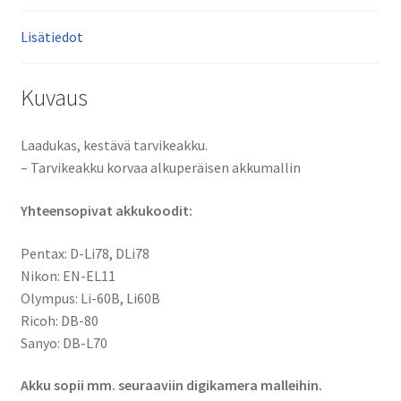
S1,
Lisätiedot
V20,
W60,
W80
Kuvaus
määrä
Laadukas, kestävä tarvikeakku.
– Tarvikeakku korvaa alkuperäisen akkumallin
Yhteensopivat akkukoodit:
Pentax: D-Li78, DLi78
Nikon: EN-EL11
Olympus: Li-60B, Li60B
Ricoh: DB-80
Sanyo: DB-L70
Akku sopii mm. seuraaviin digikamera malleihin.