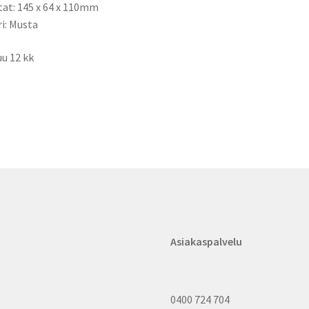
tat:
145 x 64 x 110mm
ri: Musta
u 12 kk
Asiakaspalvelu
0400 724 704