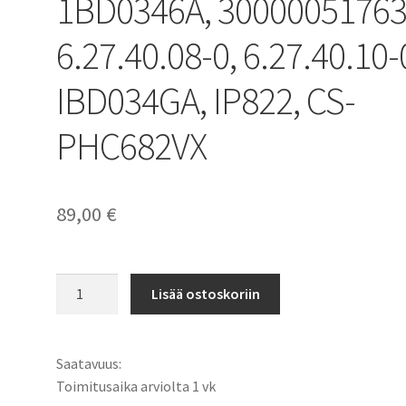
1BD0346A, 30000051763
6.27.40.08-0, 6.27.40.10-
IBD034GA, IP822, CS-
PHC682VX
89,00
€
Philips
Lisää ostoskoriin
akku
SpeedPro
Max,
Saatavuus:
SpeedPro
Toimitusaika arviolta 1 vk
Max