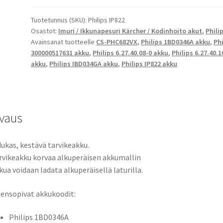
Aqua,
SpeedPro
Tuotetunnus (SKU):
Philips IP822
Osastot:
Imuri / Ikkunapesuri Kärcher / Kodinhoito akut
,
Phili
Max
Avainsanat tuotteelle
CS-PHC682VX
,
Philips 1BD0346A akku
,
Phi
Stick,
300000517631 akku
,
Philips 6.27.40.08-0 akku
,
Philips 6.27.40.1
FC6908,
akku
,
Philips IBD034GA akku
,
Philips IP822 akku
FC6822/01,
FC6823/01,
FC6823/31,
FC6823/81,
vaus
FC6823/82,
FC6826/01,
FC6827,
ukas, kestävä tarvikeakku.
FC6828,
rvikeakku korvaa alkuperäisen akkumallin
FC6904/01
kua voidaan ladata alkuperäisellä laturilla.
Li-
ensopivat akkukoodit:
Ion
akku
Philips 1BD0346A
25,2V