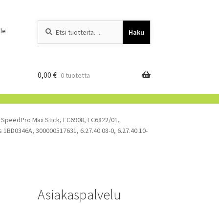
Etsi:
When autocomplete resu
le
Haku
0,00
€
0 tuotetta
 SpeedPro Max Stick, FC6908, FC6822/01,
 1BD0346A, 300000517631, 6.27.40.08-0, 6.27.40.10-
Asiakaspalvelu