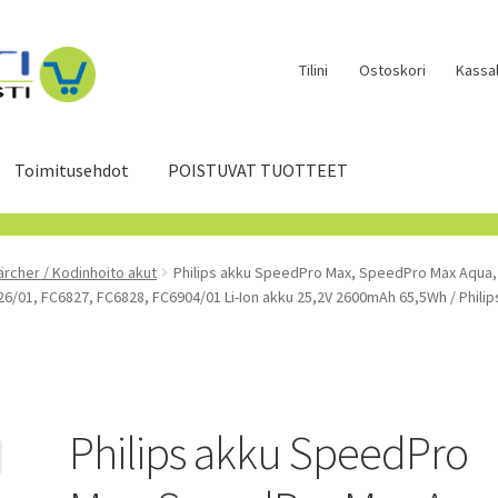
Tilini
Ostoskori
Kassal
Toimitusehdot
POISTUVAT TUOTTEET
ärcher / Kodinhoito akut
Philips akku SpeedPro Max, SpeedPro Max Aqua,
/01, FC6827, FC6828, FC6904/01 Li-Ion akku 25,2V 2600mAh 65,5Wh / Philips
Philips akku SpeedPro