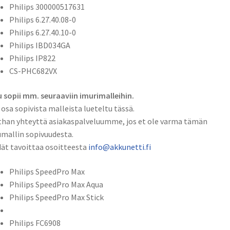
Philips 300000517631
2600mAh
Philips 6.27.40.08-0
65,5Wh
Philips 6.27.40.10-0
/
Philips IBD034GA
Philips
Philips IP822
1BD0346A,
CS-PHC682VX
300000517631,
6.27.40.08-
 sopii mm. seuraaviin imurimalleihin.
0,
 osa sopivista malleista lueteltu tässä.
6.27.40.10-
han yhteyttä asiakaspalveluumme, jos et ole varma tämän
0,
mallin sopivuudesta.
IBD034GA,
ät tavoittaa osoitteesta
info@akkunetti.fi
IP822,
CS-
Philips SpeedPro Max
PHC682VX
Philips SpeedPro Max Aqua
määrä
Philips SpeedPro Max Stick
Philips FC6908