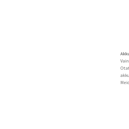
Akku
Vain
Otat
akku
Meid