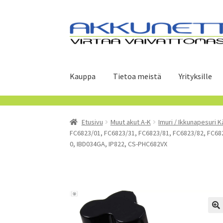
Siirry
Siirry
navigointiin
sisältöön
Kauppa
Tietoa meistä
Yrityksille
Etusivu
Muut akut A-K
Imuri / Ikkunapesuri K
FC6823/01, FC6823/31, FC6823/81, FC6823/82, FC6826
0, IBD034GA, IP822, CS-PHC682VX