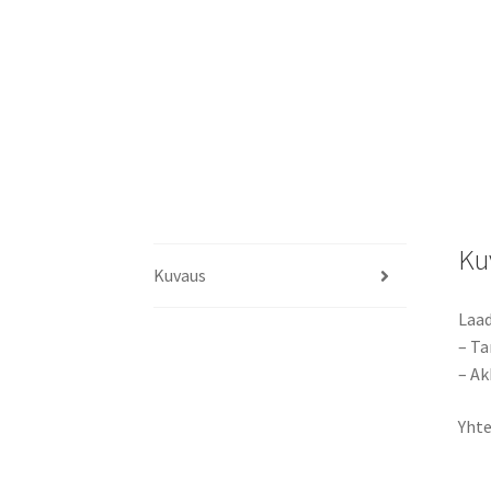
Ku
Kuvaus
Laad
– Ta
– Ak
Yhte