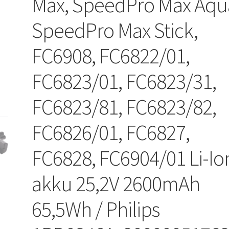
Max, SpeedPro Max Aqu
SpeedPro Max Stick,
FC6908, FC6822/01,
FC6823/01, FC6823/31,
FC6823/81, FC6823/82,
FC6826/01, FC6827,
FC6828, FC6904/01 Li-Io
akku 25,2V 2600mAh
65,5Wh / Philips