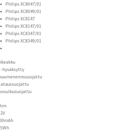
Philips XC8047/01
Philips XC8049/01
Philips XC8147
Philips XC8147/01
Philips XC8347/01
Philips XC8349/01
ikeakku
 -hyväksytty
ikuumenemissuojattu
ilataussuojattu
kosulkusuojattu
-Ion
,2V
600mAh
5,5Wh