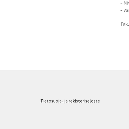
– Mi
– Vä
Taku
Tietosuoja- ja rekisteriseloste