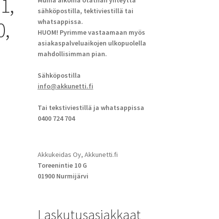
1,
Muina aikoina otathan yhteyttä
sähköpostilla, tektiviestillä tai
whatsappissa.
0,
HUOM! Pyrimme vastaamaan myös
asiakaspalveluaikojen ulkopuolella
mahdollisimman pian.
Sähköpostilla
info@akkunetti.fi
Tai tekstiviestillä ja whatsappissa
0400 724 704
Akkukeidas Oy, Akkunetti.fi
Toreenintie 10 G
01900 Nurmijärvi
Laskutusasiakkaat