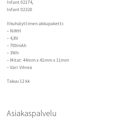
Infant 02174,
Infant 02320
Itkuhälyttimen akkupaketti:
– NiMH
– 4,8V
– 700mAh
– 3Wh
– Mitat: 44mm x 41mm x 11mm
– Väri: Vihreä
Takuu 12 kk
Asiakaspalvelu