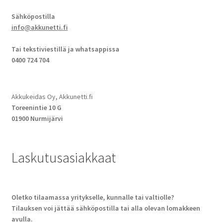
Sähköpostilla
info@akkunetti.fi
Tai tekstiviestillä ja whatsappissa
0400 724 704
Akkukeidas Oy, Akkunetti.fi
Toreenintie 10 G
01900 Nurmijärvi
Laskutusasiakkaat
Oletko tilaamassa yritykselle, kunnalle tai valtiolle?
Tilauksen voi jättää sähköpostilla tai alla olevan lomakkeen
avulla.