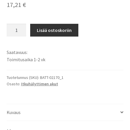
17,21
€
Philips
Lisää ostoskoriin
Avent
SCD468/84-
R
Saatavuus:
akku
Toimitusaika 1-2 vk
NiMH
4,8V
700mAh
Tuotetunnus (SKU):
BATT-02170_1
Osasto:
Itkuhälyttimen akut
/
BATT-
02170
/
Kuvaus
H-
AAA600
määrä