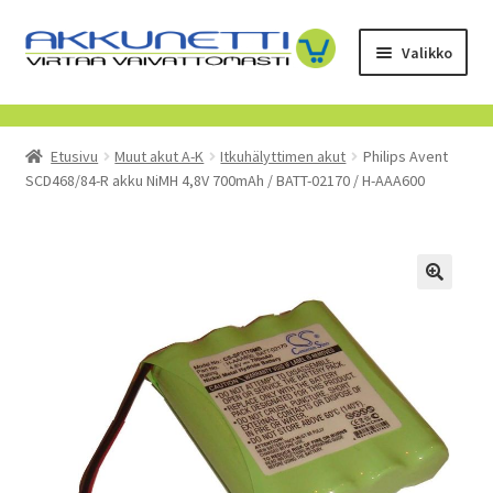
Siirry
Siirry
Valikko
navigointiin
sisältöön
Kauppa
Etusivu
Muut akut A-K
Itkuhälyttimen akut
Philips Avent
Tietoa meistä
SCD468/84-R akku NiMH 4,8V 700mAh / BATT-02170 / H-AAA600
Yrityksille
Toimitusehdot
POISTUVAT TUOTTEET