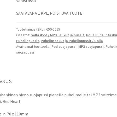
Varastossa
Sock
Mobile,
SAATAVANA 1 KPL, POISTUVA TUOTE
Koko
n.
Tuotetunnus (SKU):
650-5515
70
Osastot:
Golla iPod / MP3 Laukut ja pussit
,
Golla Puhelintasku
x
Puhelinpussit
,
Puhelintaskut ja Puhelinpussit / Golla
110mm
Avainsanat tuotteelle
iPod suojapussi
,
MP3 suojapussi
,
Puheli
määrä
suojapussi
vaus
henkinen hieno suojapussi pienelle puhelimelle tai MP3 soittimel
i: Red Heart
: n. 70 x 110mm