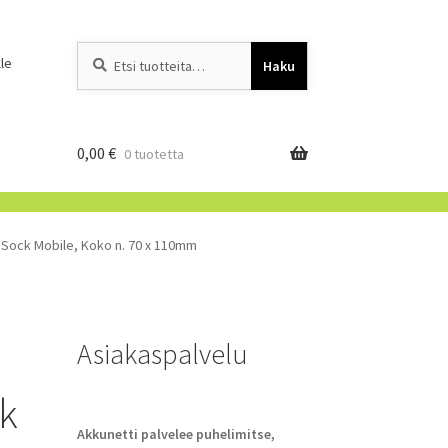
Etsi:
When autocomplete resu
le
Haku
0,00
€
0 tuotetta
 Sock Mobile, Koko n. 70 x 110mm
Asiakaspalvelu
k
Akkunetti palvelee puhelimitse,