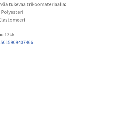
vää tukevaa trikoomateriaalia:
Polyesteri
Elastomeeri
u 12kk
N
5015909407466