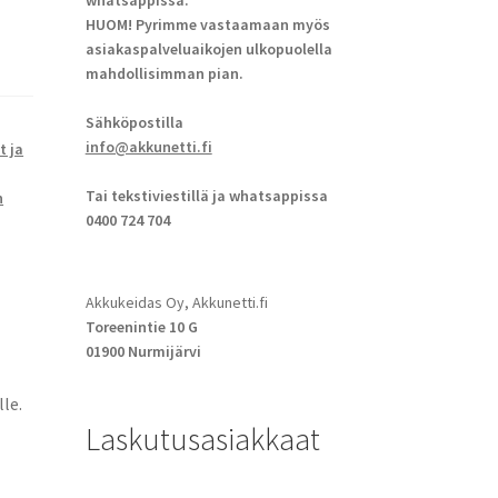
whatsappissa.
HUOM! Pyrimme vastaamaan myös
asiakaspalveluaikojen ulkopuolella
mahdollisimman pian.
Sähköpostilla
info@akkunetti.fi
t ja
Tai tekstiviestillä ja whatsappissa
n
0400 724 704
Akkukeidas Oy, Akkunetti.fi
Toreenintie 10 G
01900 Nurmijärvi
le.
Laskutusasiakkaat