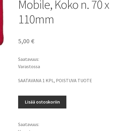
Mobile, Koko n. 70 x
110mm
5,00
€
Saatavuus:
Varastossa
SAATAVANA 1 KPL, POISTUVA TUOTE
Puhelin,
Lisää ostoskoriin
MP3,
iPod
suojapussi
Saatavuus:
GlamRox