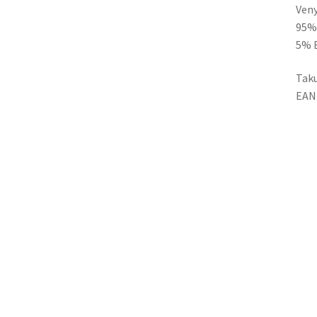
Veny
95% 
5% 
Taku
EA