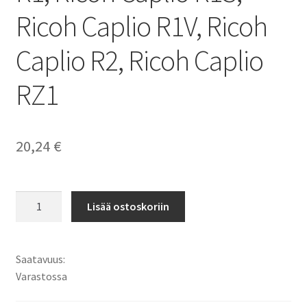
Ricoh Caplio R1V, Ricoh
Caplio R2, Ricoh Caplio
RZ1
20,24
€
Ricoh
Lisää ostoskoriin
DB-
50
Digikameran
Saatavuus:
akku
Varastossa
Li-
Ion