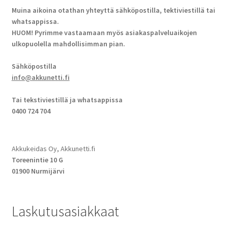
Muina aikoina otathan yhteyttä sähköpostilla, tektiviestillä tai
whatsappissa.
HUOM! Pyrimme vastaamaan myös asiakaspalveluaikojen
ulkopuolella mahdollisimman pian.
Sähköpostilla
info@akkunetti.fi
Tai tekstiviestillä ja whatsappissa
0400 724 704
Akkukeidas Oy, Akkunetti.fi
Toreenintie 10 G
01900 Nurmijärvi
Laskutusasiakkaat