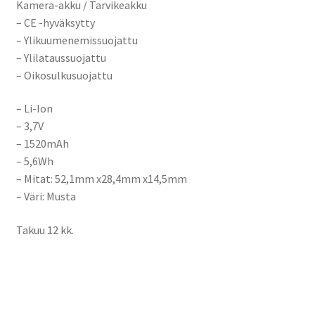
Kamera-akku / Tarvikeakku
– CE -hyväksytty
– Ylikuumenemissuojattu
– Ylilataussuojattu
– Oikosulkusuojattu
– Li-Ion
– 3,7V
– 1520mAh
– 5,6Wh
– Mitat: 52,1mm x28,4mm x14,5mm
– Väri: Musta
Takuu 12 kk.