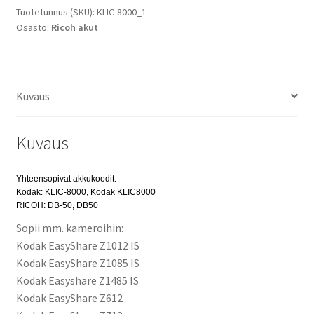
3,7V
Tuotetunnus (SKU):
KLIC-8000_1
Osasto:
Ricoh akut
1520mAh
/
Ricoh
Caplio
Kuvaus
R1,
Ricoh
Caplio
Kuvaus
R1S,
Ricoh
Yhteensopivat akkukoodit:
Caplio
Kodak: KLIC-8000, Kodak KLIC8000
R1V,
RICOH: DB-50, DB50
Ricoh
Sopii mm. kameroihin:
Caplio
Kodak EasyShare Z1012 IS
R2,
Kodak EasyShare Z1085 IS
Ricoh
Kodak Easyshare Z1485 IS
Caplio
Kodak EasyShare Z612
RZ1