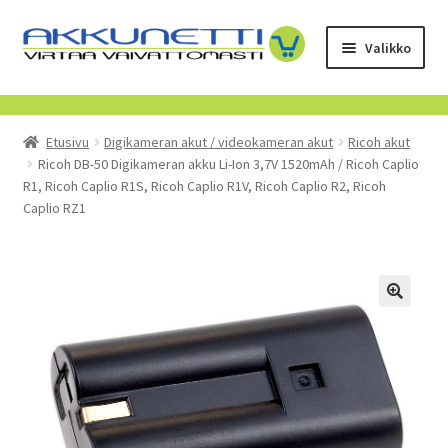
Siirry
Siirry
Valikko
navigointiin
sisältöön
Kauppa
Etusivu
Digikameran akut / videokameran akut
Ricoh akut
Tietoa meistä
Ricoh DB-50 Digikameran akku Li-Ion 3,7V 1520mAh / Ricoh Caplio
R1, Ricoh Caplio R1S, Ricoh Caplio R1V, Ricoh Caplio R2, Ricoh
Yrityksille
Caplio RZ1
Toimitusehdot
POISTUVAT TUOTTEET