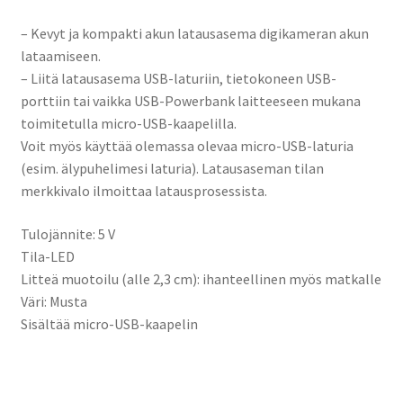
– Kevyt ja kompakti akun latausasema digikameran akun
lataamiseen.
– Liitä latausasema USB-laturiin, tietokoneen USB-
porttiin tai vaikka USB-Powerbank laitteeseen mukana
toimitetulla micro-USB-kaapelilla.
Voit myös käyttää olemassa olevaa micro-USB-laturia
(esim. älypuhelimesi laturia). Latausaseman tilan
merkkivalo ilmoittaa latausprosessista.
Tulojännite: 5 V
Tila-LED
Litteä muotoilu (alle 2,3 cm): ihanteellinen myös matkalle
Väri: Musta
Sisältää micro-USB-kaapelin