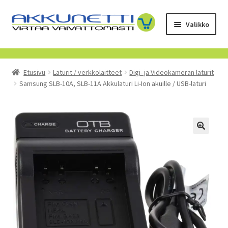
Siirry
Siirry
Valikko
navigointiin
sisältöön
Kauppa
Etusivu
Laturit / verkkolaitteet
Digi- ja Videokameran laturit
Tietoa meistä
Samsung SLB-10A, SLB-11A Akkulaturi Li-Ion akuille / USB-laturi
Yrityksille
Toimitusehdot
POISTUVAT TUOTTEET