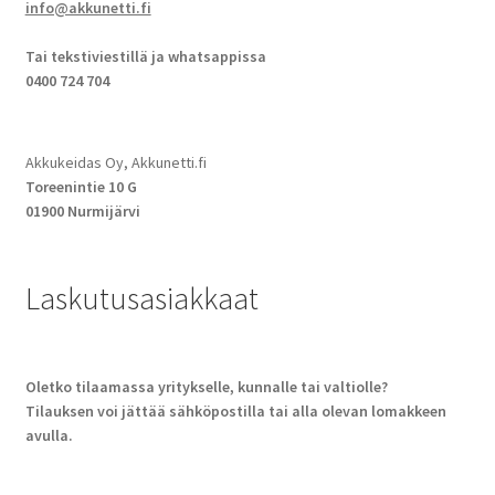
info@akkunetti.fi
Tai tekstiviestillä ja whatsappissa
0400 724 704
Akkukeidas Oy, Akkunetti.fi
Toreenintie 10 G
01900 Nurmijärvi
Laskutusasiakkaat
Oletko tilaamassa yritykselle, kunnalle tai valtiolle?
Tilauksen voi jättää sähköpostilla tai alla olevan lomakkeen
avulla.