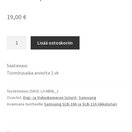
19,00
€
Samsung
Lisää ostoskoriin
SLB-
10A,
SLB-
Saatavuus:
11A
Toimitusaika arviolta 1 vk
Akkulaturi
Li-
Ion
Tuotetunnus (SKU):
LA-NB6L_1
Osastot:
Digi- ja Videokameran laturit
,
Samsung
akuille
Avainsana tuotteelle
Samsung SLB-10A ja SLB-11A Akkulaturi
/
USB-
laturi
määrä