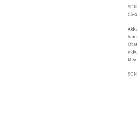
SON
CS-
Akku
Vain
Otat
akku
Meid
SON