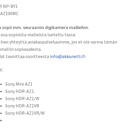
määrä
Y NP-BY1
SAZ100MC
 sopii mm. seuraaviin digikamera malleihin.
 osa sopivista malleista lueteltu tässä.
han yhteyttä asiakaspalveluumme, jos et ole varma tämän
mallin sopivuudesta.
ät tavoittaa osoitteesta
info@akkunetti.fi
Y:
Sony Mini AZ1
Sony HDR-AZ1
Sony HDR-AZ1/W
Sony HDR-AZ1VR
Sony HDR-AZ1VR/W