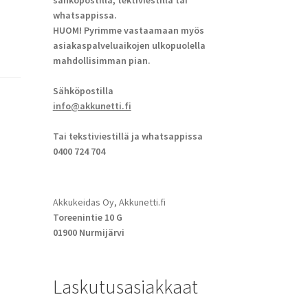
sähköpostilla, tektiviestillä tai
whatsappissa.
HUOM! Pyrimme vastaamaan myös
asiakaspalveluaikojen ulkopuolella
mahdollisimman pian.
Sähköpostilla
info@akkunetti.fi
Tai tekstiviestillä ja whatsappissa
0400 724 704
Akkukeidas Oy, Akkunetti.fi
Toreenintie 10 G
01900 Nurmijärvi
Laskutusasiakkaat