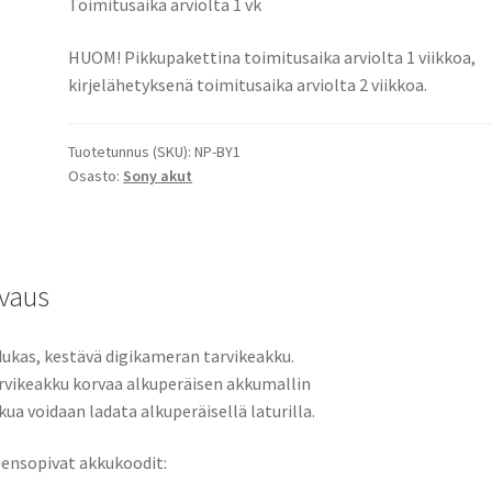
Toimitusaika arviolta 1 vk
akku
Li-
HUOM! Pikkupakettina toimitusaika arviolta 1 viikkoa,
Ion
kirjelähetyksenä toimitusaika arviolta 2 viikkoa.
3,7V
600mAh
Tuotetunnus (SKU):
NP-BY1
2,2Wh
Osasto:
Sony akut
/
Sony
Mini
AZ1,
vaus
HDR-
AZ1,
HDR-
ukas, kestävä digikameran tarvikeakku.
AZ1/W,
rvikeakku korvaa alkuperäisen akkumallin
HDR-
kua voidaan ladata alkuperäisellä laturilla.
AZ1VR,
HDR-
ensopivat akkukoodit:
AZ1VR/W