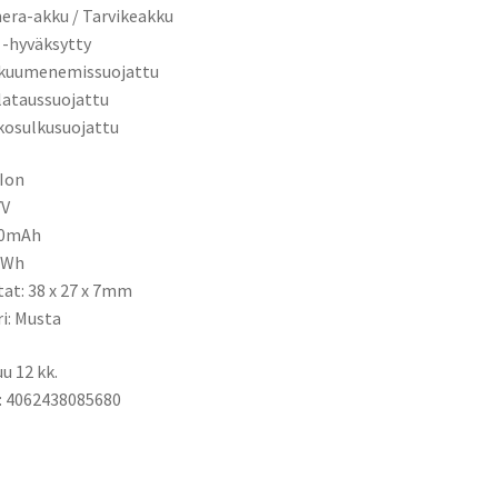
ra-akku / Tarvikeakku
 -hyväksytty
ikuumenemissuojattu
ilataussuojattu
kosulkusuojattu
-Ion
7V
00mAh
2Wh
tat: 38 x 27 x 7mm
ri: Musta
u 12 kk.
: 4062438085680