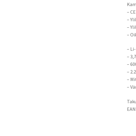
Kame
– CE
– Yl
– Yl
– Oi
– Li
– 3,
– 6
– 2.
– Mi
– Vä
Taku
EAN