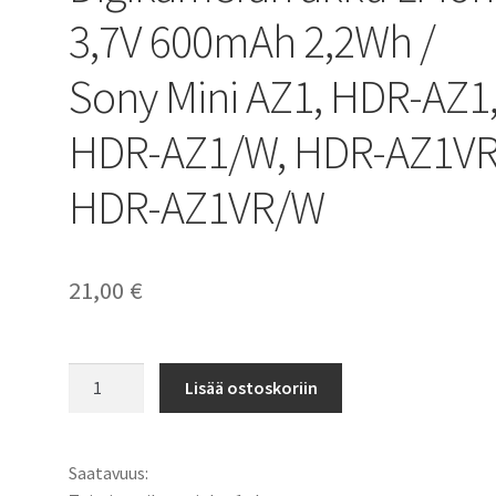
3,7V 600mAh 2,2Wh /
Sony Mini AZ1, HDR-AZ1
HDR-AZ1/W, HDR-AZ1VR
HDR-AZ1VR/W
21,00
€
Sony
Lisää ostoskoriin
akku
NP-
BY1
Saatavuus:
Digikameran