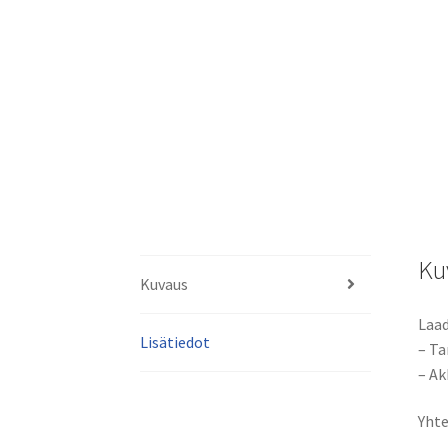
Ku
Kuvaus
Laad
Lisätiedot
– Ta
– Ak
Yhte