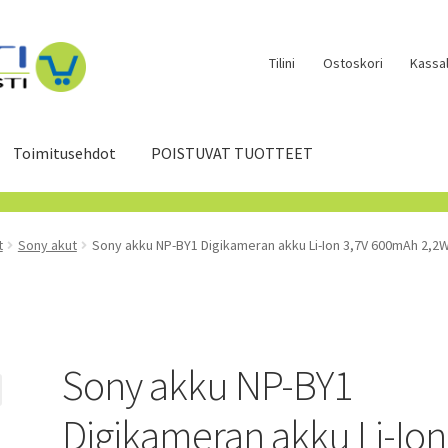
Tilini
Ostoskori
Kassal
Toimitusehdot
POISTUVAT TUOTTEET
t
Sony akut
Sony akku NP-BY1 Digikameran akku Li-Ion 3,7V 600mAh 2,2
Sony akku NP-BY1
Digikameran akku Li-Ion