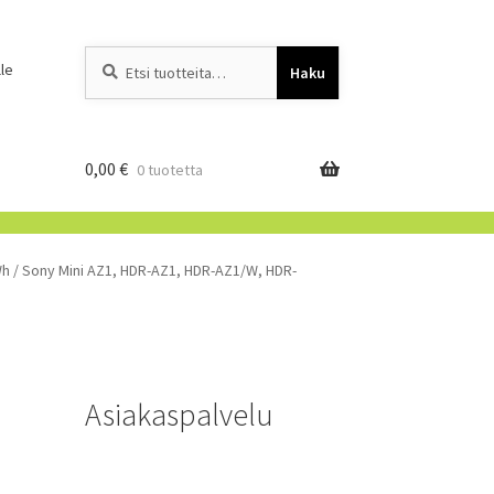
Etsi:
When autocomplete resu
le
Haku
0,00
€
0 tuotetta
Wh / Sony Mini AZ1, HDR-AZ1, HDR-AZ1/W, HDR-
Asiakaspalvelu