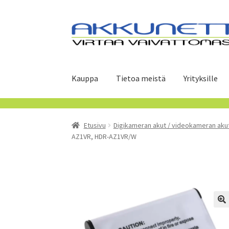
Siirry
Siirry
navigointiin
sisältöön
Kauppa
Tietoa meistä
Yrityksille
Etusivu
Digikameran akut / videokameran aku
AZ1VR, HDR-AZ1VR/W