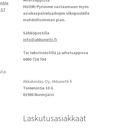
whatsappissa.
imble
HUOM! Pyrimme vastaamaan myös
 S7
asiakaspalveluaikojen ulkopuolella
X
mahdollisimman pian.
Sähköpostilla
info@akkunetti.fi
Tai tekstiviestillä ja whatsappissa
0400 724 704
sta
Akkukeidas Oy, Akkunetti.fi
Toreenintie 10 G
01900 Nurmijärvi
Laskutusasiakkaat