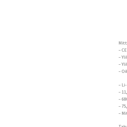
Mitt
– CE
– Yl
– Yl
– Oi
– Li
– 11
– 6
– 7
– Mi
Taku