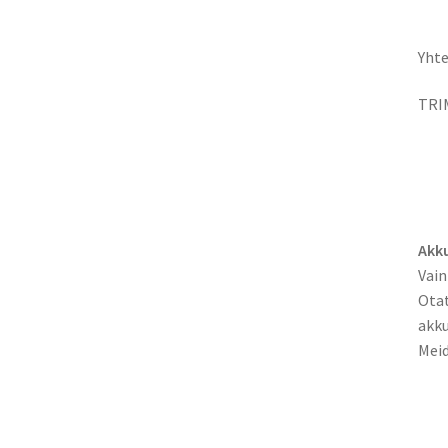
Yhte
TRI
Akku
Vain
Otat
akku
Meid