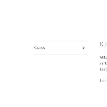
Ku
Kuvaus
Akku
ver
Laad
Laad