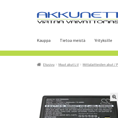
Siirry
Siirry
navigointiin
sisältöön
Kauppa
Tietoa meistä
Yrityksille
Etusivu
Muut akut L-V
Mittalaitteiden akut / 