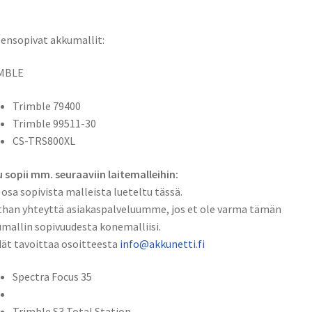
ensopivat akkumallit:
MBLE
Trimble 79400
Trimble 99511-30
CS-TRS800XL
 sopii mm. seuraaviin laitemalleihin:
 osa sopivista malleista lueteltu tässä.
han yhteyttä asiakaspalveluumme, jos et ole varma tämän
mallin sopivuudesta konemalliisi.
ät tavoittaa osoitteesta
info@akkunetti.fi
Spectra Focus 35
Trimble S3 Total Station