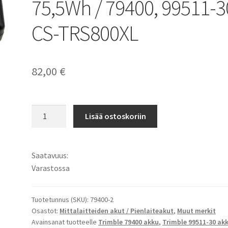
75,5Wh / 79400, 99511-3
CS-TRS800XL
82,00
€
Spectra
Lisää ostoskoriin
Focus
35
akku
Saatavuus:
Li-
Varastossa
Ion
11,1V
6800mAh
Tuotetunnus (SKU):
79400-2
Osastot:
Mittalaitteiden akut / Pienlaiteakut
,
Muut merkit
75,5Wh
Avainsanat tuotteelle
Trimble 79400 akku
,
Trimble 99511-30 ak
/