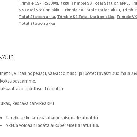
Trimble CS-TRS800XL akku
,
Trimble S3 Total Station akku
,
Tr
79400,
S5 Total Station akku
,
Trimble S6 Total Station akku
,
Trimble
99511-
Total Station akku
,
Trimble S8 Total Station akku
,
Trimble V
30,
Total Station akku
CS-
TRS800XL
määrä
vaus
netti, Virtaa nopeasti, vaivattomasti ja luotettavasti suomalaise
kkokaupastamme.
ukkaat akut edullisesti meiltä.
ukas, kestävä tarvikeakku.
Tarvikeakku korvaa alkuperäisen akkumallin
Akkua voidaan ladata alkuperäisellä laturilla.