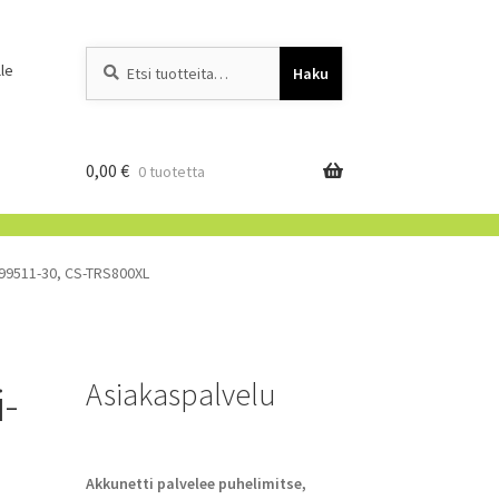
Etsi:
When autocomplete resu
le
Haku
0,00
€
0 tuotetta
 99511-30, CS-TRS800XL
Asiakaspalvelu
i-
Akkunetti palvelee puhelimitse,