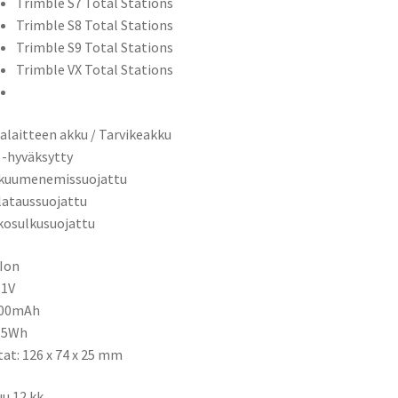
Trimble S7 Total Stations
Trimble S8 Total Stations
Trimble S9 Total Stations
Trimble VX Total Stations
alaitteen akku / Tarvikeakku
 -hyväksytty
ikuumenemissuojattu
ilataussuojattu
kosulkusuojattu
-Ion
,1V
800mAh
5,5Wh
tat: 126 x 74 x 25 mm
u 12 kk