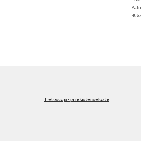
Valm
406
Tietosuoja- ja rekisteriseloste