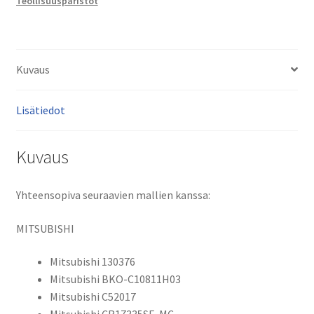
Teollisuusparistot
PLC335SL
Lithiumparisto,
muistiparisto
Li-
Kuvaus
MnO2
3V
Lisätiedot
1800mAh
5,4Wh
/
Kuvaus
Mitsubishi
Q02CPU,
Yhteensopiva seuraavien mallien kanssa:
Q02HCPU,
Q06HCPU,
MITSUBISHI
Q12HCPU,
Q12PHCPU,
Mitsubishi 130376
Q12PRHCPU,
Mitsubishi BKO-C10811H03
Q25HCPU,
Mitsubishi C52017
Q25PHCPU,