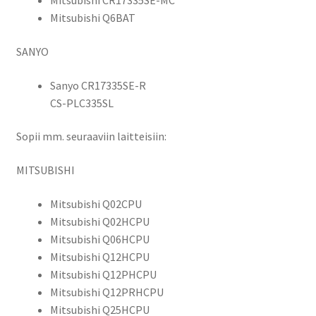
Mitsubishi CR17335SE-MC
Q25PRHCPU,
Mitsubishi Q6BAT
Q170HBATC,
Q172HCPU,
SANYO
Q173HCPU,
CR17335SE-
Sanyo CR17335SE-R
R,
CS-PLC335SL
GT15-
BAT,
Sopii mm. seuraaviin laitteisiin:
ER2/3A,
Sanyo
MITSUBISHI
CR17335SE-
R,
Mitsubishi Q02CPU
GT15-
Mitsubishi Q02HCPU
BAT,
Mitsubishi Q06HCPU
ER2/3A,
Mitsubishi Q12HCPU
Mitat:
Mitsubishi Q12PHCPU
35
Mitsubishi Q12PRHCPU
x
Mitsubishi Q25HCPU