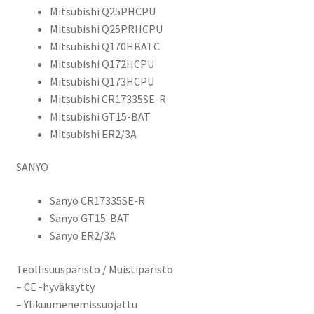
18
Mitsubishi Q25PHCPU
x
Mitsubishi Q25PRHCPU
17mm
Mitsubishi Q170HBATC
määrä
Mitsubishi Q172HCPU
Mitsubishi Q173HCPU
Mitsubishi CR17335SE-R
Mitsubishi GT15-BAT
Mitsubishi ER2/3A
SANYO
Sanyo CR17335SE-R
Sanyo GT15-BAT
Sanyo ER2/3A
Teollisuusparisto / Muistiparisto
– CE -hyväksytty
– Ylikuumenemissuojattu