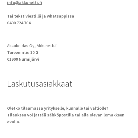
info@akkunetti.fi
Tai tekstiviestillä ja whatsappissa
0400 724 704
Akkukeidas Oy, Akkunetti.fi
Toreenintie 10 G
01900 Nurmijärvi
Laskutusasiakkaat
Oletko tilaamassa yritykselle, kunnalle tai valtiolle?
Tilauksen voi jättää sähköpostilla tai alla olevan lomakkeen
avulla.