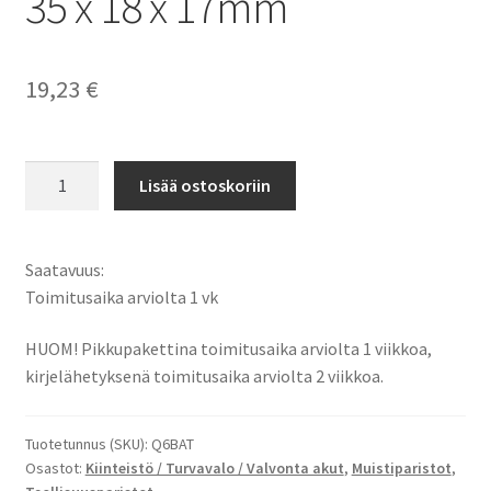
35 x 18 x 17mm
19,23
€
Mitsubishi
Lisää ostoskoriin
130376,
BKO-
C10811H03,
Saatavuus:
C52017,
Toimitusaika arviolta 1 vk
CR17335SE-
MC,
HUOM! Pikkupakettina toimitusaika arviolta 1 viikkoa,
Q6BAT,
kirjelähetyksenä toimitusaika arviolta 2 viikkoa.
Sanyo
CR17335SE-
Tuotetunnus (SKU):
Q6BAT
R,
Osastot:
Kiinteistö / Turvavalo / Valvonta akut
,
Muistiparistot
,
CS-