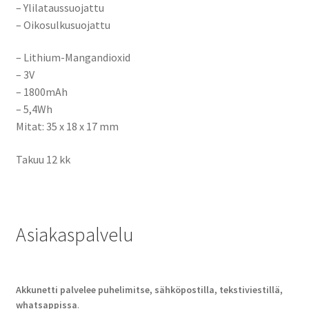
– Ylilataussuojattu
– Oikosulkusuojattu
–
Lithium-Mangandioxid
– 3V
– 1800mAh
– 5,4Wh
Mitat: 35 x 18 x 17 mm
Takuu 12 kk
Asiakaspalvelu
Akkunetti palvelee puhelimitse, sähköpostilla, tekstiviestillä,
whatsappissa
.