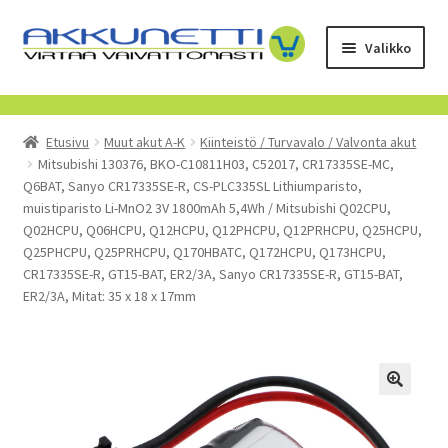
Siirry
Siirry
Valikko
navigointiin
sisältöön
Kauppa
Etusivu
Muut akut A-K
Kiinteistö / Turvavalo / Valvonta akut
Tietoa meistä
Mitsubishi 130376, BKO-C10811H03, C52017, CR17335SE-MC,
Q6BAT, Sanyo CR17335SE-R, CS-PLC335SL Lithiumparisto,
Yrityksille
muistiparisto Li-MnO2 3V 1800mAh 5,4Wh / Mitsubishi Q02CPU,
Q02HCPU, Q06HCPU, Q12HCPU, Q12PHCPU, Q12PRHCPU, Q25HCPU,
Q25PHCPU, Q25PRHCPU, Q170HBATC, Q172HCPU, Q173HCPU,
Toimitusehdot
CR17335SE-R, GT15-BAT, ER2/3A, Sanyo CR17335SE-R, GT15-BAT,
ER2/3A, Mitat: 35 x 18 x 17mm
POISTUVAT TUOTTEET