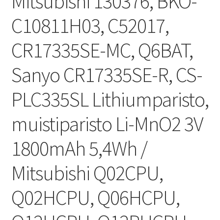
Mitsubishi 130376, BKO-
C10811H03, C52017,
CR17335SE-MC, Q6BAT,
Sanyo CR17335SE-R, CS-
PLC335SL Lithiumparisto,
muistiparisto Li-MnO2 3V
1800mAh 5,4Wh /
Mitsubishi Q02CPU,
Q02HCPU, Q06HCPU,