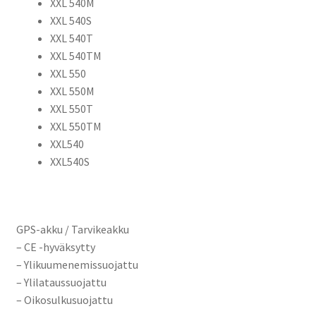
/
XXL 540M
P11P20-
XXL 540S
01-
XXL 540T
S02,
XXL 540TM
CS-
XXL 550
TMR001SL
XXL 550M
määrä
XXL 550T
XXL 550TM
XXL540
XXL540S
GPS-akku / Tarvikeakku
– CE -hyväksytty
– Ylikuumenemissuojattu
– Ylilataussuojattu
– Oikosulkusuojattu