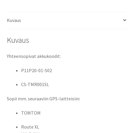
XXL
540TM,
Kuvaus
XXL
550,
XXL
Kuvaus
550M,
XXL
Yhteensopivat akkukoodit:
550T,
XXL
P11P20-01-S02
550TM,
XXL540,
CS-TMR001SL
XXL540S
Li-
Sopii mm. seuraaviin GPS-laitteisiin:
Ion
3,7V
TOMTOM
900mAh
3,3Wh
Route XL