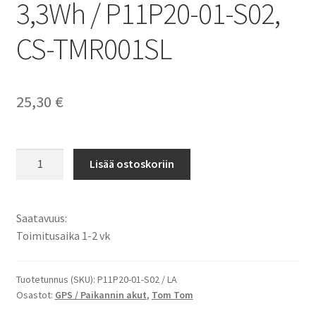
3,3Wh / P11P20-01-S02,
CS-TMR001SL
25,30
€
TomTom
Lisää ostoskoriin
akku
Route
XL,
Saatavuus:
XXL
Toimitusaika 1-2 vk
540M,
XXL
540S,
Tuotetunnus (SKU):
P11P20-01-S02 / LA
Osastot:
GPS / Paikannin akut
,
Tom Tom
XXL
540T,