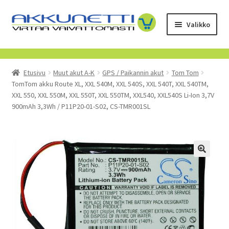
Siirry
Siirry
Valikko
navigointiin
sisältöön
Kauppa
Etusivu
Muut akut A-K
GPS / Paikannin akut
Tom Tom
Tietoa meistä
TomTom akku Route XL, XXL 540M, XXL 540S, XXL 540T, XXL 540TM,
XXL 550, XXL 550M, XXL 550T, XXL 550TM, XXL540, XXL540S Li-Ion 3,7V
Yrityksille
900mAh 3,3Wh / P11P20-01-S02, CS-TMR001SL
Toimitusehdot
POISTUVAT TUOTTEET