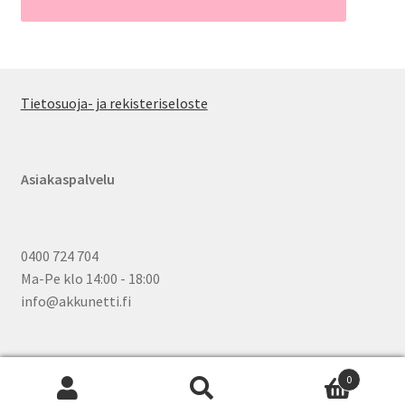
Tietosuoja- ja rekisteriseloste
Asiakaspalvelu
0400 724 704
Ma-Pe klo 14:00 - 18:00
info@akkunetti.fi
0
Etsi:
Wh