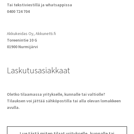
Tai tekstiviestillä ja whatsappissa
0400 724 704
Akkukeidas Oy, Akkunetti.fi
Toreenintie 10 G
01900 Nurmijärvi
Laskutusasiakkaat
Oletko tilaamassa yritykselle, kunnalle tai valtiolle?
Tilauksen voi jättää sähköpostilla tai alla olevan lomakkeen
avulla.
Lue tästä miten tilaat yritykselle, kunnalle tai