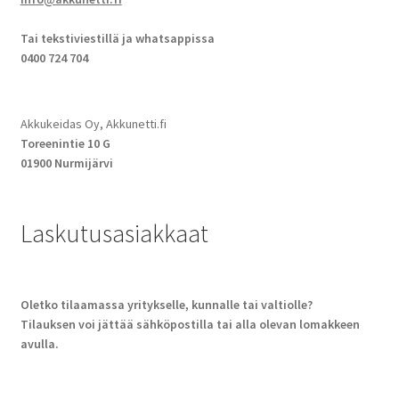
Tai tekstiviestillä ja whatsappissa
0400 724 704
Akkukeidas Oy, Akkunetti.fi
Toreenintie 10 G
01900 Nurmijärvi
Laskutusasiakkaat
Oletko tilaamassa yritykselle, kunnalle tai valtiolle?
Tilauksen voi jättää sähköpostilla tai alla olevan lomakkeen
avulla.