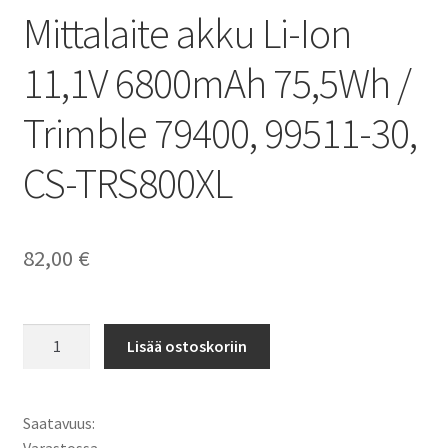
Mittalaite akku Li-Ion
11,1V 6800mAh 75,5Wh /
Trimble 79400, 99511-30,
CS-TRS800XL
82,00
€
Trimble
Lisää ostoskoriin
akku
Trimble
S3
Saatavuus:
Total