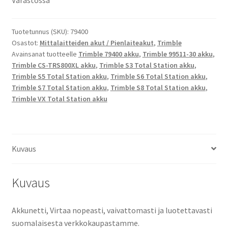
Varastossa
Station,
S5
Total
Tuotetunnus (SKU):
79400
Osastot:
Mittalaitteiden akut / Pienlaiteakut
,
Trimble
Station,
Avainsanat tuotteelle
Trimble 79400 akku
,
Trimble 99511-30 akku
,
S6
Trimble CS-TRS800XL akku
,
Trimble S3 Total Station akku
,
Total
Trimble S5 Total Station akku
,
Trimble S6 Total Station akku
,
Station,
Trimble S7 Total Station akku
,
Trimble S8 Total Station akku
,
S7
Trimble VX Total Station akku
Total
Station,
S8
Total
Kuvaus
Station,
VX
Kuvaus
Total
Station,
SPS610
Akkunetti, Virtaa nopeasti, vaivattomasti ja luotettavasti
Total
suomalaisesta verkkokaupastamme.