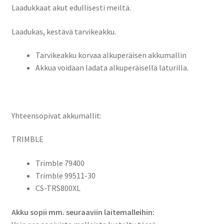
Station,
Laadukkaat akut edullisesti meiltä.
SPS620,
Laadukas, kestävä tarvikeakku.
SPS630,
SPS700,
Tarvikeakku korvaa alkuperäisen akkumallin
SPS710,
Akkua voidaan ladata alkuperäisellä laturilla.
SPS720,
SPS730,
SPS930
Total
Yhteensopivat akkumallit:
Station,
Trimble
TRIMBLE
RTS633,
RTS655,
Trimble 79400
RTS655,
Trimble 99511-30
RTS773,
CS-TRS800XL
RTS873,
RTS573,
Akku sopii mm. seuraaviin laitemalleihin:
Total