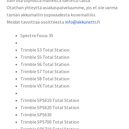
Vain osa sopivista malleista lueteltu tässä.
Station,
Otathan yhteyttä asiakaspalveluumme, jos et ole varma
S9
tämän akkumallin sopivuudesta konemalliisi.
HP
Meidät tavoittaa osoitteesta
info@akkunetti.fi
Total
Stations
Spectra Focus 35
Mittalaite
akku
Trimble S3 Total Station
Li-
Trimble S5 Total Station
Ion
Trimble S6 Total Station
11,1V
Trimble S7 Total Station
6800mAh
Trimble S8 Total Station
75,5Wh
Trimble VX Total Station
/
Trimble
Trimble SPS610 Total Station
79400,
Trimble SPS620 Total Station
99511-
Trimble SPS630
30,
Trimble SPS700 Total Station
CS-