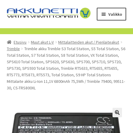
Siirry
Siirry
Valikko
navigointiin
sisältöön
Kauppa
Etusivu
Muut akut L-V
Mittalaitteiden akut / Pienlaiteakut
Tietoa meistä
Trimble
Trimble akku Trimble S3 Total Station, S5 Total Station, S6
Total Station, S7 Total Station, S8 Total Station, VX Total Station,
Yrityksille
SPS610 Total Station, SPS620, SPS630, SPS700, SPS710, SPS720,
SPS730, SPS930 Total Station, Trimble RTS633, RTS655, RTS655,
RTS773, RTS873, RTS573, Total Station, S9 HP Total Stations
Toimitusehdot
Mittalaite akku Li-Ion 11,1V 6800mAh 75,5Wh / Trimble 79400, 99511-
30, CS-TRS800XL
POISTUVAT TUOTTEET