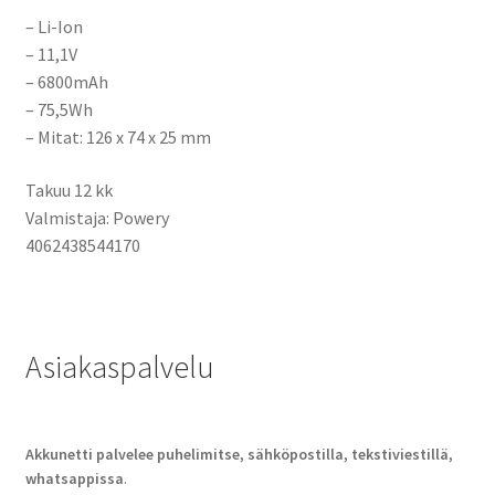
– Li-Ion
– 11,1V
– 6800mAh
– 75,5Wh
– Mitat: 126 x 74 x 25 mm
Takuu 12 kk
Valmistaja: Powery
4062438544170
Asiakaspalvelu
Akkunetti palvelee puhelimitse, sähköpostilla, tekstiviestillä,
whatsappissa
.