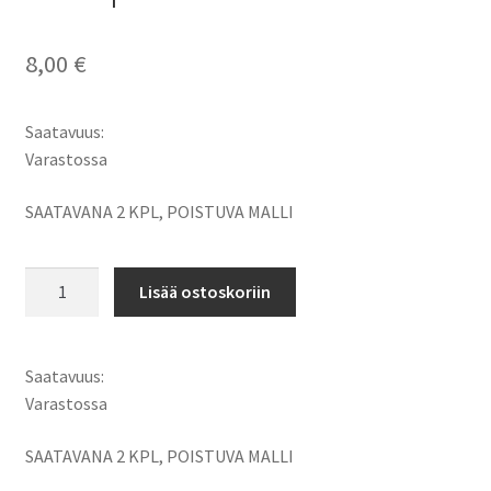
8,00
€
Saatavuus:
Varastossa
SAATAVANA 2 KPL, POISTUVA MALLI
Vesitiivis
Lisää ostoskoriin
puhelinsuoja,
Sisämitat:116
x
Saatavuus:
59
Varastossa
x
15mm,
SAATAVANA 2 KPL, POISTUVA MALLI
Krusell