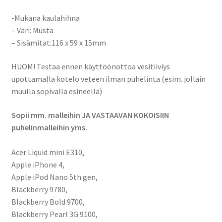
SGH-
-Mukana kaulahihna
i900
– Väri: Musta
Omnia,
– Sisämitat:116 x 59 x 15mm
WiTu,
Sony
HUOM! Testaa ennen käyttöönottoa vesitiiviys
Ericsson
upottamalla kotelo veteen ilman puhelinta (esim. jollain
G900,
muulla sopivalla esineellä)
Naite,
S312,
Sopii mm. malleihin JA VASTAAVAN KOKOISIIN
Satio,
puhelinmalleihin yms.
Vivaz,
XPERIA
Acer Liquid mini E310,
Neo,
Apple iPhone 4,
Zylo,
Apple iPod Nano 5th gen,
T-
Blackberry 9780,
Mobile
Blackberry Bold 9700,
MDA
Blackberry Pearl 3G 9100,
Compact