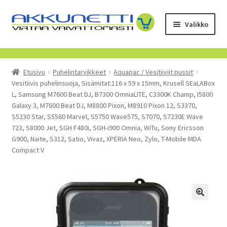
Siirry
Siirry
Valikko
navigointiin
sisältöön
Kauppa
Etusivu
Puhelintarvikkeet
Aquapac / Vesitiiviit pussit
Tietoa meistä
Vesitiivis puhelinsuoja, Sisämitat:116 x 59 x 15mm, Krusell SEaLABox
L, Samsung M7600 Beat DJ, B7300 OmniaLITE, C3300K Champ, I5800
Yrityksille
Galaxy 3, M7600 Beat DJ, M8800 Pixon, M8910 Pixon 12, S3370,
S5230 Star, S5560 Marvel, S5750 Wave575, S7070, S7230E Wave
723, S8000 Jet, SGH F480i, SGH-i900 Omnia, WiTu, Sony Ericsson
Toimitusehdot
G900, Naite, S312, Satio, Vivaz, XPERIA Neo, Zylo, T-Mobile MDA
Compact V
POISTUVAT TUOTTEET