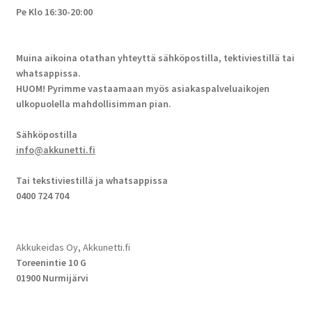
Pe Klo 16:30-20:00
Muina aikoina otathan yhteyttä sähköpostilla, tektiviestillä tai
whatsappissa.
HUOM! Pyrimme vastaamaan myös asiakaspalveluaikojen
ulkopuolella mahdollisimman pian.
Sähköpostilla
info@akkunetti.fi
Tai tekstiviestillä ja whatsappissa
0400 724 704
Akkukeidas Oy, Akkunetti.fi
Toreenintie 10 G
01900 Nurmijärvi