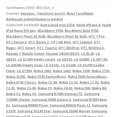
SEaLABox
Tuotetunnus (SKU):
650-1016_2
L,
Osastot:
Aquapac / Vesitiiviit pussit
,
Muut Tarvikkeet
,
Samsung
Nahkaiset puhelinlaukut ja kotelot
M7600
Avainsanat tuotteelle
Acer Liquid mini E310
,
Apple iPhone 4
,
Apple
Beat
iPod Nano 5th gen
,
Blackberry 9780
,
Blackberry Bold 9700
,
DJ,
Blackberry Pearl 3G 9100
,
Blackberry Pearl 3G 9105
,
HTC 7 Pro
,
B7300
HTC Desire S
,
HTC Desire Z
,
HTC HD Mini
,
HTC Legend
,
HTC
OmniaLITE,
Magic
,
HTC Smart
,
HTC Touch2
,
HTC Wildfire
,
HTC Wildfire S
,
Huawei T-Mobile Comet
,
Huawei U8150 IDEOS
,
LG BL20
,
LG
C3300K
GB102
,
LG GC900 Viewty smart
,
LG GD510
,
LG GD880
,
LG GM 730
,
Champ,
LG GM360 Viewty Snap
,
LG GS101
,
LG GS106
,
LG GS290 Cookie
I5800
Fresh
,
LG GT500
,
Nokia 1661
,
Nokia 1662
,
Nokia 2330
,
Nokia 2710
,
Galaxy
Nokia 3120C
,
Nokia 5530 XpressMusic
,
Nokia 5630 XpressMusic
,
3,
Nokia 6730 Classic
,
Nokia C1-00
,
Nokia C1-01
,
Nokia C1-02
,
Nokia
M7600
C2-01
,
Nokia C3-00
,
Nokia C5
,
Nokia C6-01
,
Nokia E66
,
Nokia N8
,
Beat
Nokia X2
,
Nokia X6
,
Samsung B7300 OmniaLITE
,
Samsung
C3300K Champ
,
Samsung I5800 Galaxy 3
,
Samsung M7600 Beat
DJ,
DJ
,
Samsung M8800 Pixon
,
Samsung M8910 Pixon 12
,
Samsung
M8800
S3370
,
Samsung S5230 Star
,
Samsung S5560 Marvel
,
Samsung
Pixon,
S5750 Wave575
,
Samsung S7070
,
Samsung S7230E Wave 723
,