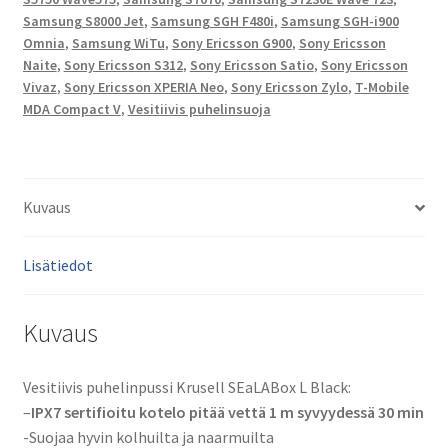
M8910
Samsung S8000 Jet
,
Samsung SGH F480i
,
Samsung SGH-i900
Pixon
Omnia
,
Samsung WiTu
,
Sony Ericsson G900
,
Sony Ericsson
12,
Naite
,
Sony Ericsson S312
,
Sony Ericsson Satio
,
Sony Ericsson
S3370,
Vivaz
,
Sony Ericsson XPERIA Neo
,
Sony Ericsson Zylo
,
T-Mobile
S5230
MDA Compact V
,
Vesitiivis puhelinsuoja
Star,
S5560
Marvel,
Kuvaus
S5750
Wave575,
S7070,
Lisätiedot
S7230E
Wave
Kuvaus
723,
S8000
Jet,
Vesitiivis puhelinpussi Krusell SEaLABox L Black:
SGH
–
IPX7 sertifioitu kotelo pitää vettä 1 m syvyydessä 30 min
F480i,
-Suojaa hyvin kolhuilta ja naarmuilta