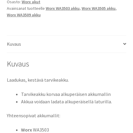
Osasto:
Worx akut
WU924,
Avainsanat tuotteelle
Worx WA3503 akku
,
Worx WA3505 akku
,
WX125,
Worx WA3509 akku
WX125.1,
WX125.3,
WX125.4,
WX125.5,
Kuvaus
WX125.6,
WX125.7,
Kuvaus
WX125.M,
WX126,
WX128,
Laadukas, kestävä tarvikeakku.
WX128.2,
WX283,
Tarvikeakku korvaa alkuperäisen akkumallin
WX283.3,
Akkua voidaan ladata alkuperäisellä laturilla.
WX284,
WX382,
Yhteensopivat akkumallit:
WX382.1,
WX382.2,
Worx
WA3503