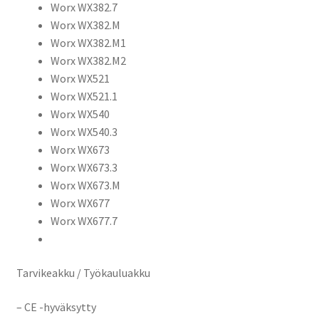
Worx WX382.7
Worx WX382.M
Worx WX382.M1
Worx WX382.M2
Worx WX521
Worx WX521.1
Worx WX540
Worx WX540.3
Worx WX673
Worx WX673.3
Worx WX673.M
Worx WX677
Worx WX677.7
Tarvikeakku / Työkauluakku
– CE -hyväksytty