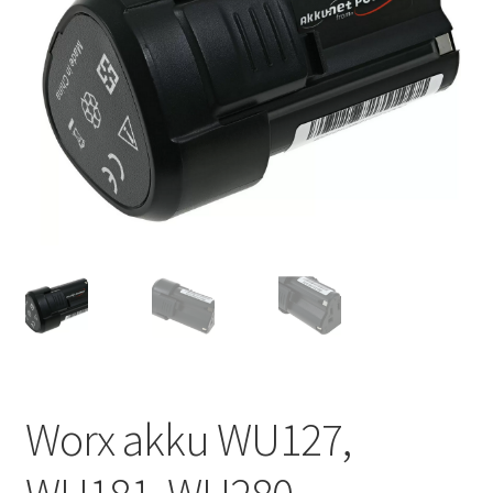
Worx akku WU127,