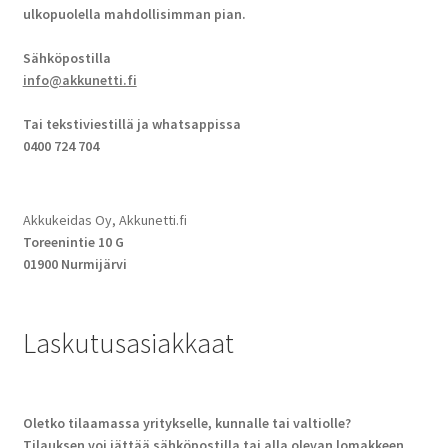
ulkopuolella mahdollisimman pian.
Sähköpostilla
info@akkunetti.fi
Tai tekstiviestillä ja whatsappissa
0400 724 704
Akkukeidas Oy, Akkunetti.fi
Toreenintie 10 G
01900 Nurmijärvi
Laskutusasiakkaat
Oletko tilaamassa yritykselle, kunnalle tai valtiolle?
Tilauksen voi jättää sähköpostilla tai alla olevan lomakkeen