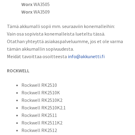
WX382.3,
Worx
WA3505
WX382.4,
Worx
WA3509
WX382.5,
WX382.6,
Tämä akkumalli sopii mm. seuraaviin konemalleihin:
WX382.7,
Vain osa sopivista konemalleista lueteltu tässä.
WX382.M,
Otathan yhteyttä asiakaspalveluumme, jos et ole varma
WX382.M1,
tämän akkumallin sopivuudesta.
WX382.M2,
Meidät tavoittaa osoitteesta
info@akkunetti.fi
WX521,
ROCKWELL
WX521.1,
WX540,
Rockwell RK2510
WX540.3,
Rockwell RK2510K
WX673,
Rockwell RK2510K2
WX673.3,
Rockwell RK2510K2.1
WX673.M,
Rockwell RK2511
WX677,
Rockwell RK2511K2
WX677.7
Rockwell RK2512
Li-