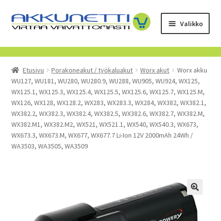
Siirry
Siirry
Valikko
navigointiin
sisältöön
Kauppa
Etusivu
Porakoneakut / työkaluakut
Worx akut
Worx akku
Tietoa meistä
WU127, WU181, WU280, WU280.9, WU288, WU905, WU924, WX125,
WX125.1, WX125.3, WX125.4, WX125.5, WX125.6, WX125.7, WX125.M,
Yrityksille
WX126, WX128, WX128.2, WX283, WX283.3, WX284, WX382, WX382.1,
WX382.2, WX382.3, WX382.4, WX382.5, WX382.6, WX382.7, WX382.M,
WX382.M1, WX382.M2, WX521, WX521.1, WX540, WX540.3, WX673,
Toimitusehdot
WX673.3, WX673.M, WX677, WX677.7 Li-Ion 12V 2000mAh 24Wh /
WA3503, WA3505, WA3509
POISTUVAT TUOTTEET