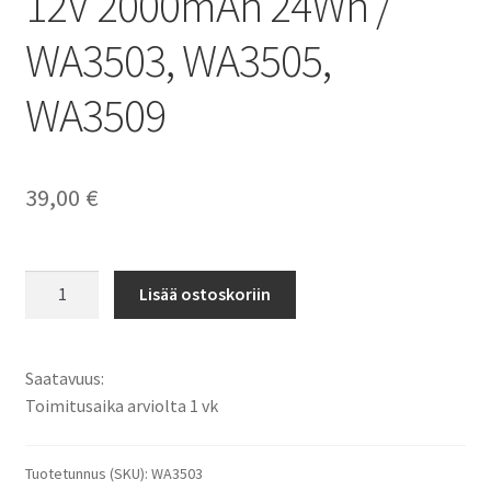
12V 2000mAh 24Wh /
WA3503, WA3505,
WA3509
39,00
€
Worx
Lisää ostoskoriin
akku
WU127,
WU181,
Saatavuus:
WU280,
Toimitusaika arviolta 1 vk
WU280.9,
WU288,
WU905,
Tuotetunnus (SKU):
WA3503