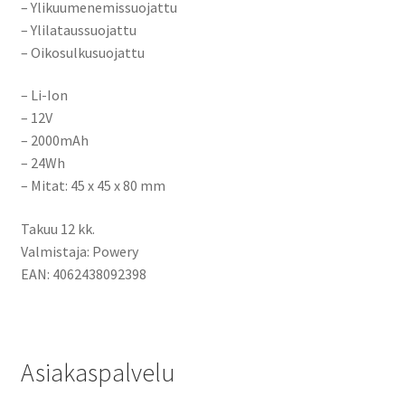
– Ylikuumenemissuojattu
– Ylilataussuojattu
– Oikosulkusuojattu
– Li-Ion
– 12V
– 2000mAh
– 24Wh
– Mitat:
45 x 45 x 80 mm
Takuu 12 kk.
Valmistaja: Powery
EAN: 4062438092398
Asiakaspalvelu