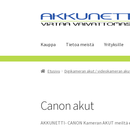
Siirry
Siirry
navigointiin
sisältöön
Kauppa
Tietoa meistä
Yrityksille
Etusivu
Digikameran akut / videokameran aku
Canon akut
AKKUNETTI- CANON Kameran AKUT meiltä ed