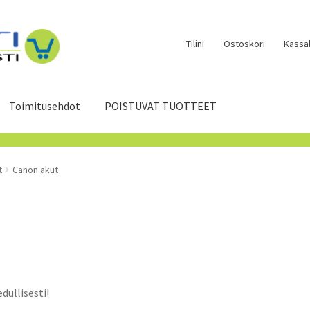
Tilini
Ostoskori
Kassal
Toimitusehdot
POISTUVAT TUOTTEET
t
Canon akut
ullisesti!