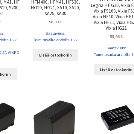
0, M41, HF
HFM400, HFM41, HFS30,
Legria HF G10, Vixia F
 S20, S200,
HG20, HG21, XA10, XA20,
Vixia FS100, Vixia FS
30
XA25, XA30
Vixia HF10, Vixia HF1
Vixia HF11, Vixia HG
€
58,00
€
Vixia HG21
us:
Saatavuus:
55,66
€
iolta 1 vk
Toimitusaika arviolta 1 vk
Saatavuus:
LTA VIIKKO
Toimitusaika arviolta 1
Lisää ostoskoriin
Lisää ostoskoriin
koriin