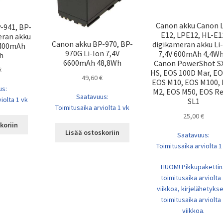
Canon akku Canon 
-941, BP-
E12, LPE12, HL-E1
eran akku
Canon akku BP-970, BP-
digikameran akku Li
 4400mAh
970G Li-Ion 7,4V
7,4V 600mAh 4,4Wh
h
6600mAh 48,8Wh
Canon PowerShot S
€
HS, EOS 100D Mar, EO
49,60
€
EOS M10, EOS M100,
us:
M2, EOS M50, EOS R
Saatavuus:
iolta 1 vk
SL1
Toimitusaika arviolta 1 vk
25,00
€
koriin
Lisää ostoskoriin
Saatavuus:
Toimitusaika arviolta 1
HUOM! Pikkupakettin
toimitusaika arviolta
viikkoa, kirjelähetyks
toimitusaika arviolta
viikkoa.