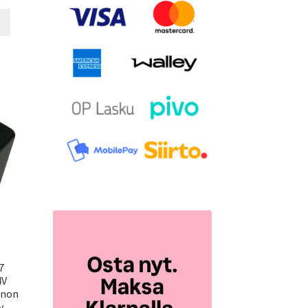
7
4V
anon
y,