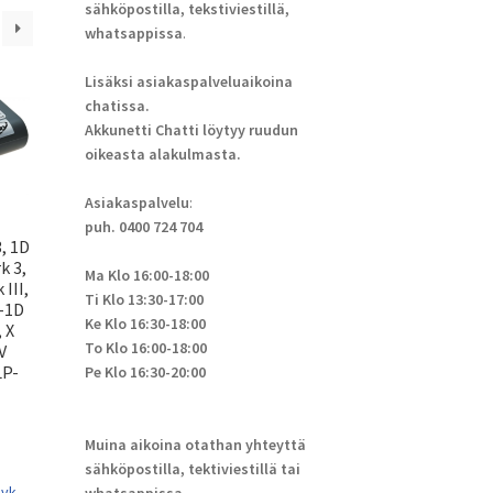
sähköpostilla, tekstiviestillä,
whatsappissa
.
Lisäksi asiakaspalveluaikoina
chatissa.
Akkunetti Chatti löytyy ruudun
oikeasta alakulmasta.
Asiakaspalvelu
:
puh. 0400 724 704
, 1D
k 3,
Ma Klo 16:00-18:00
III,
Ti Klo 13:30-17:00
-1D
Ke Klo 16:30-18:00
 X
To Klo 16:00-18:00
V
LP-
Pe Klo 16:30-20:00
Muina aikoina otathan yhteyttä
sähköpostilla, tektiviestillä tai
 vk