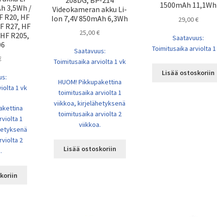
1500mAh 11,1Wh
Ah 3,5Wh /
Videokameran akku Li-
F R20, HF
Ion 7,4V 850mAh 6,3Wh
29,00
€
F R27, HF
25,00
€
 HF R205,
Saatavuus:
06
Toimitusaika arviolta 1
Saatavuus:
€
Toimitusaika arviolta 1 vk
Lisää ostoskoriin
us:
HUOM! Pikkupakettina
iolta 1 vk
toimitusaika arviolta 1
viikkoa, kirjelähetyksenä
akettina
toimitusaika arviolta 2
rviolta 1
viikkoa.
ähetyksenä
rviolta 2
Lisää ostoskoriin
.
koriin