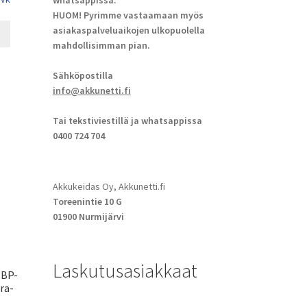
whatsappissa.
HUOM! Pyrimme vastaamaan myös
asiakaspalveluaikojen ulkopuolella
mahdollisimman pian.
Sähköpostilla
info@akkunetti.fi
Tai tekstiviestillä ja whatsappissa
0400 724 704
Akkukeidas Oy, Akkunetti.fi
Toreenintie 10 G
01900 Nurmijärvi
Laskutusasiakkaat
 BP-
ra-