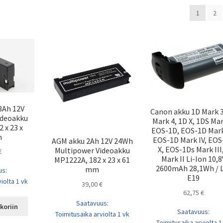
1
2
3Ah 12V
Canon akku 1D Mark 3
ideoakku
Mark 4, 1D X, 1DS Mar
 x 23 x
EOS-1D, EOS-1D Mark 
m
EOS-1D Mark IV, EOS
AGM akku 2Ah 12V 24Wh
X, EOS-1Ds Mark III,
Multipower Videoakku
€
Mark II Li-Ion 10,8
MP1222A, 182 x 23 x 61
2600mAh 28,1Wh / 
mm
us:
E19
iolta 1 vk
39,00
€
62,75
€
Saatavuus:
koriin
Saatavuus:
Toimitusaika arviolta 1 vk
Toimitusaika arviolta 1