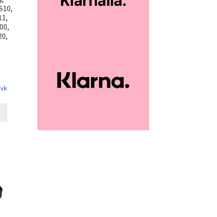
S10,
11,
00,
20,
 vk