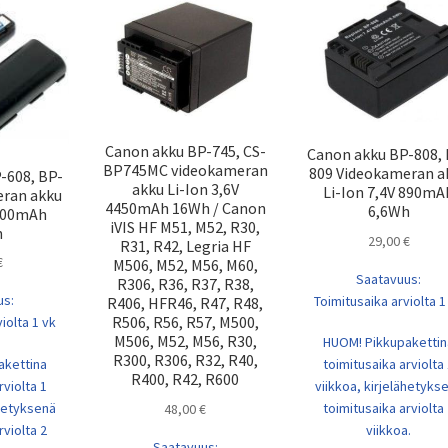
Canon akku BP-745, CS-
Canon akku BP-808, 
BP745MC videokameran
809 Videokameran a
-608, BP-
akku Li-Ion 3,6V
Li-Ion 7,4V 890mA
eran akku
4450mAh 16Wh / Canon
6,6Wh
 800mAh
iVIS HF M51, M52, R30,
h
29,00
€
R31, R42, Legria HF
€
M506, M52, M56, M60,
Saatavuus:
R306, R36, R37, R38,
us:
Toimitusaika arviolta 1
R406, HFR46, R47, R48,
R506, R56, R57, M500,
iolta 1 vk
M506, M52, M56, R30,
HUOM! Pikkupakettin
R300, R306, R32, R40,
akettina
toimitusaika arviolta
R400, R42, R600
rviolta 1
viikkoa, kirjelähetyks
ähetyksenä
toimitusaika arviolta
48,00
€
rviolta 2
viikkoa.
Saatavuus: