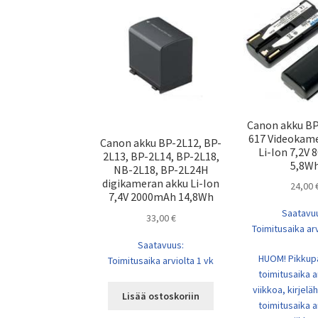
Canon akku BP
617 Videokam
Canon akku BP-2L12, BP-
Li-Ion 7,2V
2L13, BP-2L14, BP-2L18,
5,8W
NB-2L18, BP-2L24H
digikameran akku Li-Ion
24,00
7,4V 2000mAh 14,8Wh
Saatavu
33,00
€
Toimitusaika arv
Saatavuus:
HUOM! Pikkup
Toimitusaika arviolta 1 vk
toimitusaika a
viikkoa, kirjel
Lisää ostoskoriin
toimitusaika a