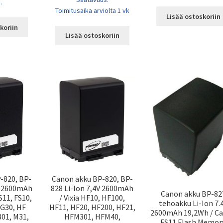
.
Toimitusaika arviolta 1 vk
Lisää ostoskoriin
koriin
Lisää ostoskoriin
-820, BP-
Canon akku BP-820, BP-
4V 2600mAh
828 Li-Ion 7,4V 2600mAh
Canon akku BP-82
FS11, FS10,
/ Vixia HF10, HF100,
tehoakku Li-Ion 7.
 G30, HF
HF11, HF20, HF200, HF21,
2600mAh 19,2Wh / C
301, M31,
HFM301, HFM40,
FS11 Flash Memor