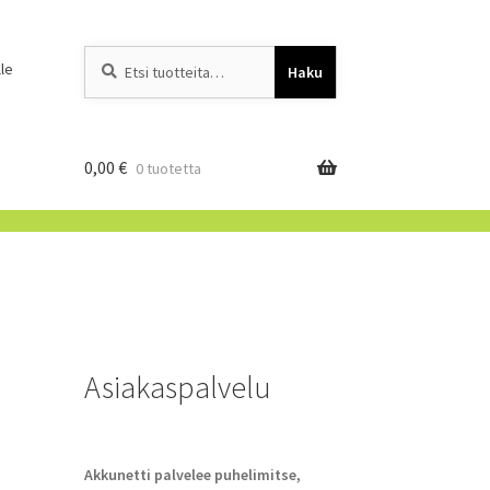
Etsi:
When autocomplete resu
le
Haku
0,00
€
0 tuotetta
Asiakaspalvelu
Akkunetti palvelee puhelimitse,