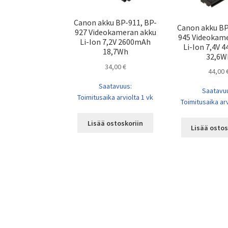
Canon akku BP-911, BP-
Canon akku BP
927 Videokameran akku
945 Videokam
Li-Ion 7,2V 2600mAh
Li-Ion 7,4V
18,7Wh
32,6W
34,00
€
44,00
Saatavuus:
Saatavu
Toimitusaika arviolta 1 vk
Toimitusaika arv
Lisää ostoskoriin
Lisää ostos