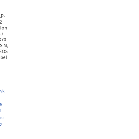
LP-
2
-Ion
 /
X70
S M,
 EOS
ebel
 vk
a
 1
enä
 2