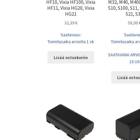
HF10, Vixia HF100, Vixia
M32, M40, M40
HF11, Vixia HG20, Vixia
S10, S100, S11,
HG21
S21, S
32,39
€
58,00
Saatavuus:
Saatavu
Toimitusaika arviolta 1 vk
Toimitusaika arv
SAATAVANA ARVIO
Lisää ostoskoriin
15-16
Lisää ostos