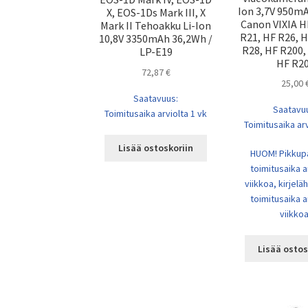
Ion 3,7V 950m
X, EOS-1Ds Mark III, X
Canon VIXIA H
Mark II Tehoakku Li-Ion
R21, HF R26, H
10,8V 3350mAh 36,2Wh /
R28, HF R200,
LP-E19
HF R2
72,87
€
25,00
Saatavuus:
Saatavu
Toimitusaika arviolta 1 vk
Toimitusaika arv
Lisää ostoskoriin
HUOM! Pikkup
toimitusaika a
viikkoa, kirjel
toimitusaika a
viikkoa
Lisää ostos