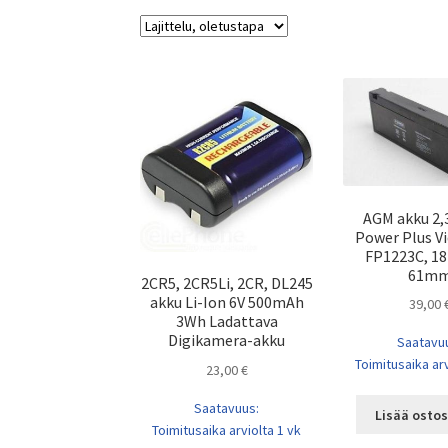
AGM akku 2,
Power Plus V
FP1223C, 182
61m
2CR5, 2CR5Li, 2CR, DL245
akku Li-Ion 6V 500mAh
39,00
3Wh Ladattava
Digikamera-akku
Saatavu
Toimitusaika arv
23,00
€
Saatavuus:
Lisää ostos
Toimitusaika arviolta 1 vk