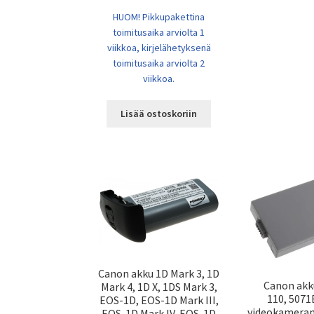
HUOM! Pikkupakettina
toimitusaika arviolta 1
viikkoa, kirjelähetyksenä
toimitusaika arviolta 2
viikkoa.
Lisää ostoskoriin
Canon akku 1D Mark 3, 1D
Canon akk
Mark 4, 1D X, 1DS Mark 3,
110, 507
EOS-1D, EOS-1D Mark III,
videokameran
EOS-1D Mark IV, EOS-1D