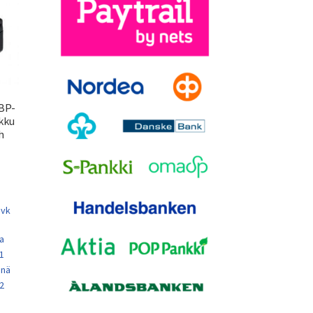
BP-
kku
h
 vk
a
 1
enä
 2