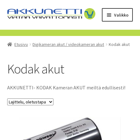
Siirry
Siirry
Valikko
navigointiin
sisältöön
Kauppa
Etusivu
Digikameran akut / videokameran akut
Kodak akut
Tietoa meistä
Yrityksille
Kodak akut
Toimitusehdot
AKKUNETTI- KODAK Kameran AKUT meiltä edullisesti!
POISTUVAT TUOTTEET