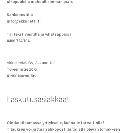
ulkopuolella mahdollisimman pian.
Sähköpostilla
info@akkunetti.fi
Tai tekstiviestillä ja whatsappissa
0400 724 704
Akkukeidas Oy, Akkunetti.fi
Toreenintie 10 G
01900 Nurmijärvi
Laskutusasiakkaat
Oletko tilaamassa yritykselle, kunnalle tai valtiolle?
Tilauksen voi jättää sähköpostilla tai alla olevan lomakkeen