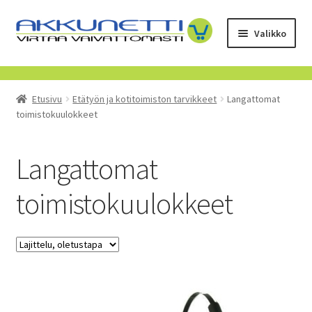
Siirry
Siirry
Valikko
navigointiin
sisältöön
Kauppa
Etusivu
Etätyön ja kotitoimiston tarvikkeet
Langattomat
Tietoa meistä
toimistokuulokkeet
Yrityksille
Langattomat
Toimitusehdot
toimistokuulokkeet
POISTUVAT TUOTTEET