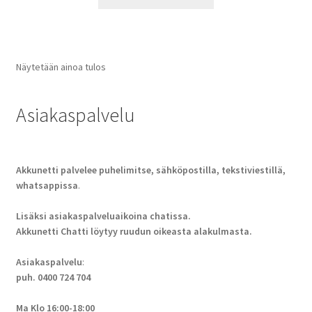
Näytetään ainoa tulos
Asiakaspalvelu
Akkunetti palvelee puhelimitse, sähköpostilla, tekstiviestillä,
whatsappissa
.
Lisäksi asiakaspalveluaikoina chatissa.
Akkunetti Chatti löytyy ruudun oikeasta alakulmasta.
Asiakaspalvelu
:
puh. 0400 724 704
Ma Klo 16:00-18:00