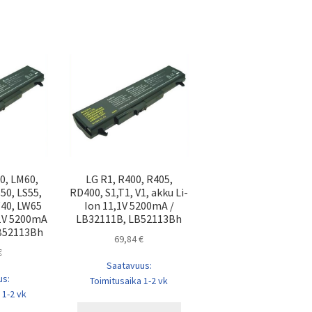
0, LM60,
LG R1, R400, R405,
50, LS55,
RD400, S1,T1, V1, akku Li-
W40, LW65
Ion 11,1V 5200mA /
,1V 5200mA
LB32111B, LB52113Bh
LB52113Bh
69,84
€
€
Saatavuus:
us:
Toimitusaika 1-2 vk
 1-2 vk