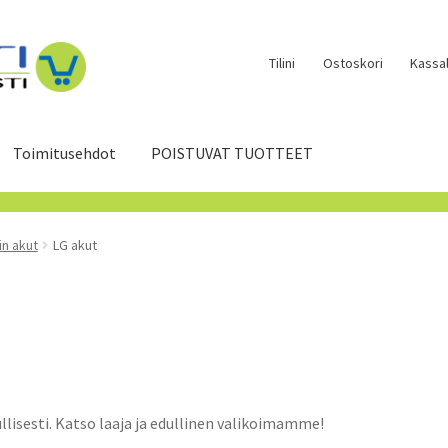
Tilini
Ostoskori
Kassal
Toimitusehdot
POISTUVAT TUOTTEET
in akut
LG akut
isesti. Katso laaja ja edullinen valikoimamme!