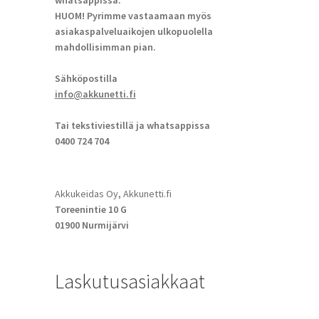
whatsappissa.
HUOM! Pyrimme vastaamaan myös
asiakaspalveluaikojen ulkopuolella
mahdollisimman pian.
Sähköpostilla
info@akkunetti.fi
Tai tekstiviestillä ja whatsappissa
0400 724 704
Akkukeidas Oy, Akkunetti.fi
Toreenintie 10 G
01900 Nurmijärvi
Laskutusasiakkaat