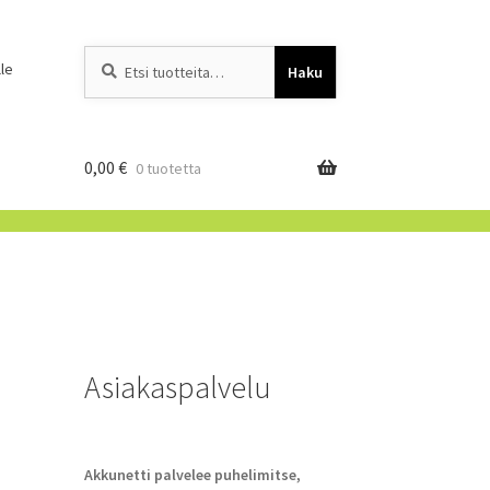
Etsi:
When autocomplete resu
le
Haku
0,00
€
0 tuotetta
Asiakaspalvelu
Akkunetti palvelee puhelimitse,