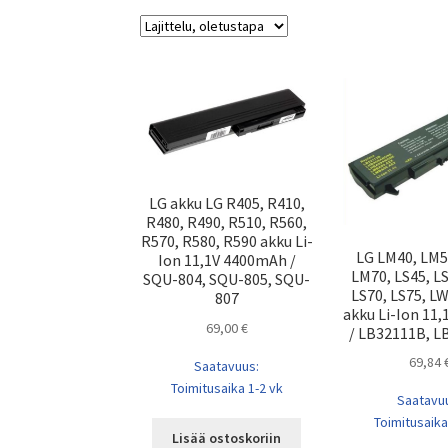
LG akku LG R405, R410,
R480, R490, R510, R560,
R570, R580, R590 akku Li-
LG LM40, LM5
Ion 11,1V 4400mAh /
LM70, LS45, LS
SQU-804, SQU-805, SQU-
LS70, LS75, L
807
akku Li-Ion 11
69,00
€
/ LB32111B, 
69,84
Saatavuus:
Toimitusaika 1-2 vk
Saatavu
Toimitusaika
Lisää ostoskoriin