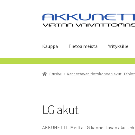
Siirry
Siirry
navigointiin
sisältöön
Kauppa
Tietoa meistä
Yrityksille
Etusivu
Kannettavan tietokoneen akut, Tablet
LG akut
AKKUNETTI -Meiltä LG kannettavan akut edull