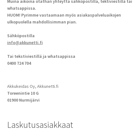
Muina aikoina otathan yhteyttä sähköpostilla, tektiviestillä tai
whatsappissa.
HUOM! Pyrimme vastaamaan myös asiakaspalveluaikojen
ulkopuolella mahdollisimman pian.
Sähköpostilla
info@akkunetti.fi
Tai tekstiviestillä ja whatsappissa
0400 724 704
Akkukeidas Oy, Akkunetti.fi
Toreenintie 10 G
01900 Nurmijärvi
Laskutusasiakkaat