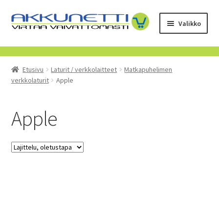
Siirry
Siirry
Valikko
navigointiin
sisältöön
Kauppa
Etusivu
Laturit / verkkolaitteet
Matkapuhelimen
Tietoa meistä
verkkolaturit
Apple
Yrityksille
Apple
Toimitusehdot
POISTUVAT TUOTTEET