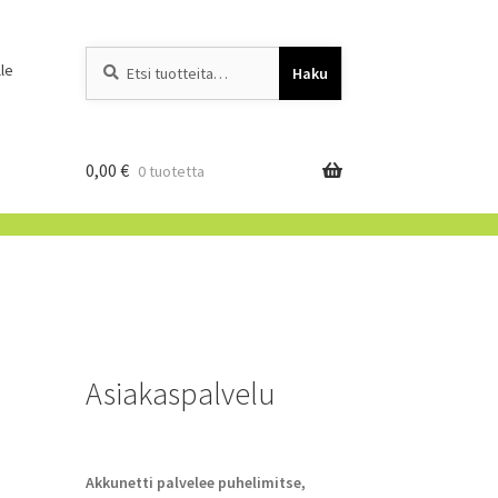
Etsi:
When autocomplete resu
le
Haku
0,00
€
0 tuotetta
Asiakaspalvelu
Akkunetti palvelee puhelimitse,