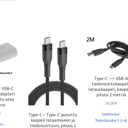
Type-C —> USB-A
tiedonsiirtokaapel
> USB-C
latauskaapeli, kaape
dapteri
pituus 2 metriä
ta sekä
16,00
€
toa.
€
Saatavuus:
Type-C – Type-C punottu
kaapeli lataamiseen ja
Toimitusaika 1-2 vk
us:
tiedonsiirtoon, pituus 1