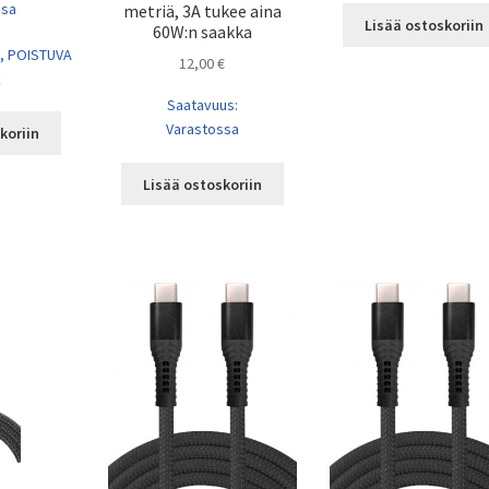
ssa
metriä, 3A tukee aina
Lisää ostoskoriin
60W:n saakka
, POISTUVA
12,00
€
E
Saatavuus:
Varastossa
koriin
Lisää ostoskoriin