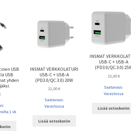
INSMAT VERKKOLAT
USB-C + USB-A
(PD3.0/QC.3.0) 25
tinen USB
INSMAT VERKKOLATURI
llä USB
USB-C + USB-A
23,00
€
nat yhden
(PD3.0/QC.3.0) 20W
jäksi.
Saatavuus:
21,00
€
Varastossa
€
Saatavuus:
us:
Varastossa
Lisää ostoskoriin
iolta 1 vk
Lisää ostoskoriin
koriin