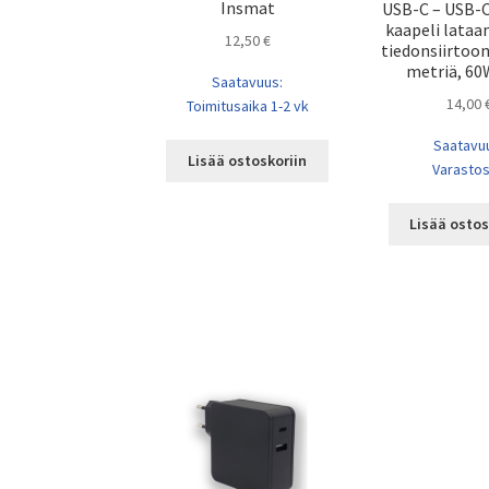
Insmat
USB-C – USB-
kaapeli lataa
12,50
€
tiedonsiirtoon
metriä, 60
Saatavuus:
14,00
Toimitusaika 1-2 vk
Saatavu
Lisää ostoskoriin
Varasto
Lisää ostos