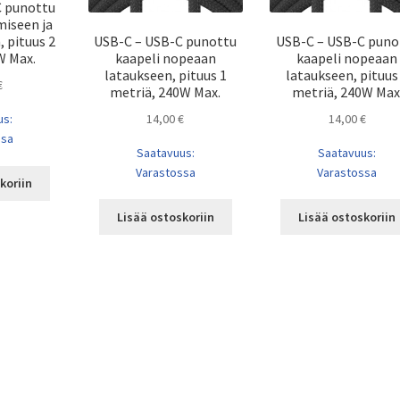
C punottu
miseen ja
USB-C – USB-C punottu
USB-C – USB-C puno
, pituus 2
kaapeli nopeaan
kaapeli nopeaan
W Max.
lataukseen, pituus 1
lataukseen, pituus
€
metriä, 240W Max.
metriä, 240W Max
14,00
€
14,00
€
us:
ssa
Saatavuus:
Saatavuus:
Varastossa
Varastossa
koriin
Lisää ostoskoriin
Lisää ostoskoriin