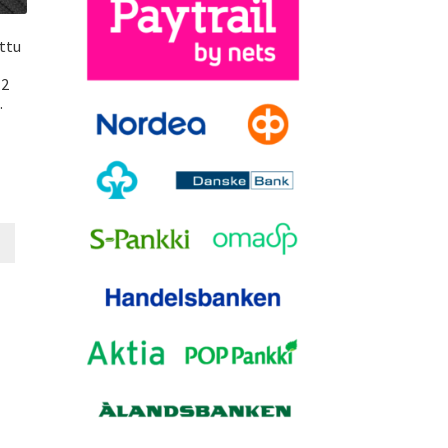
ttu
 2
.