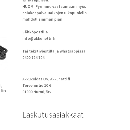
whatsappissa.
HUOM! Pyrimme vastaamaan myös
asiakaspalveluaikojen ulkopuolella
mahdollisimman pian.
Sähköpostilla
info@akkunetti.fi
Tai tekstiviestillä ja whatsappissa
0400 724 704
Akkukeidas Oy, Akkunetti.fi
i,
Toreenintie 10 G
lin
01900 Nurmijärvi
Laskutusasiakkaat