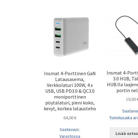
Insmat 4-Port
Insmat 4-Porttinen GaN
3.0 HUB, Tä
Latausasema,
HUB:lla laajen
Verkkolaturi 100W, 4 x
portin nel
USB, USB PD3.0 & QC3.0
moniporttinen
19,00
pöytälaturi, pieni koko,
kevyt, korkea latausteho
Saatavu
64,00
€
Toimitusaika arv
Saatavuus:
Lisää ostos
Varastossa