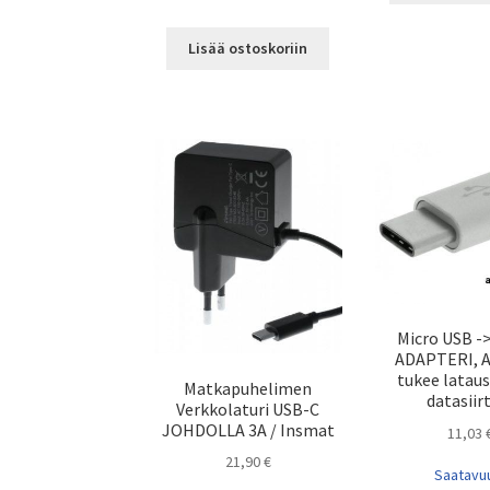
Lisää ostoskoriin
Micro USB -
ADAPTERI, A
tukee lataus
Matkapuhelimen
datasiir
Verkkolaturi USB-C
JOHDOLLA 3A / Insmat
11,03
21,90
€
Saatavu