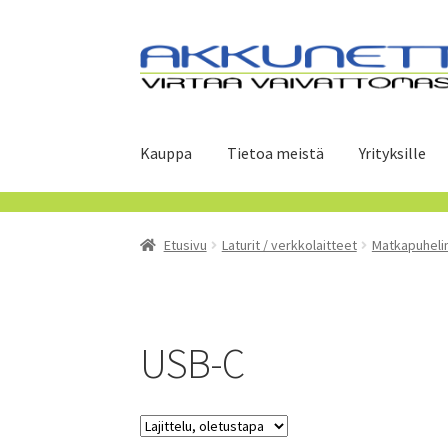
Siirry
Siirry
navigointiin
sisältöön
Kauppa
Tietoa meistä
Yrityksille
Etusivu
Laturit / verkkolaitteet
Matkapuheli
USB-C